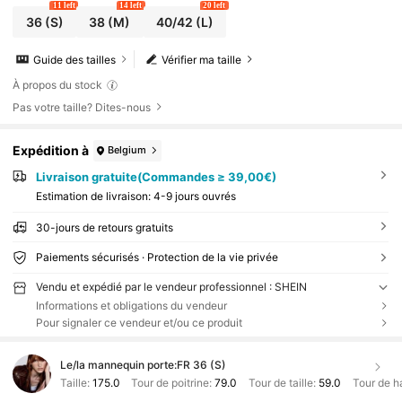
11 left
14 left
20 left
36
(S)
38
(M)
40/42
(L)
Guide des tailles
Vérifier ma taille
À propos du stock
Pas votre taille? Dites-nous
Expédition à
Belgium
Livraison gratuite(Commandes ≥ 39,00€)
Estimation de livraison:
4-9 jours ouvrés
30-jours de retours gratuits
Paiements sécurisés · Protection de la vie privée
Vendu et expédié par le vendeur professionnel : SHEIN
Informations et obligations du vendeur
Pour signaler ce vendeur et/ou ce produit
Le/la mannequin porte:
FR 36 (S)
Taille:
175.0
Tour de poitrine:
79.0
Tour de taille:
59.0
Tour de h