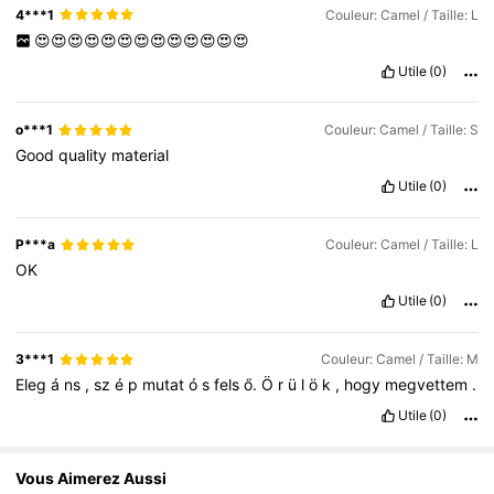
4***1
Couleur: Camel / Taille: L
😍😍😍😍😍😍😍😍😍😍😍😍😍
Utile
(0)
o***1
Couleur: Camel / Taille: S
Good
quality
material
Utile
(0)
P***a
Couleur: Camel / Taille: L
OK
Utile
(0)
3***1
Couleur: Camel / Taille: M
Eleg
á
ns
,
sz
é
p
mutat
ó
s
fels
ő.
Ö
r
ü
l
ö
k
,
hogy
megvettem
.
Utile
(0)
Vous Aimerez Aussi