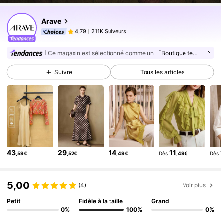
211K Suiveurs
4,79
Arave
211K Suiveurs
4,79
g***6
est en train de naviguer
211K Suiveurs
4,79
Ce magasin est sélectionné comme un
「Boutique tendance」
211K Suiveurs
4,79
Suivre
Tous les articles
211K Suiveurs
4,79
211K Suiveurs
4,79
211K Suiveurs
4,79
211K Suiveurs
4,79
211K Suiveurs
4,79
43
29
14
11
,59€
,52€
,49€
Dès
,49€
Dès
211K Suiveurs
4,79
211K Suiveurs
4,79
5,00
(4)
Voir plus
Petit
Fidèle à la taille
Grand
0%
100%
0%