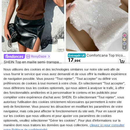
6
Comfortcana Top tricoté
Entrepôt UE
RosyDaze
17
décontracté à manches courtes av
,99€
SHEIN Top en maille semi-transpar
ec col polo et paillettes de couleur
13
ent à manches courtes et épaules
unie pour femmes
Dès
,49€
Nous utilisons des cookies et des technologies similaires sur notre site web afin de
vous fournir le service que vous avez demandé et de vous offrir la meilleure expérience
de navigation possible. Vous pouvez "Tout rejeter", "Tout accepter" ou définir vos
préférences de cookies à tout moment à votre choix. En sélectionnant "Tout accepter",
nous définirons tous les cookies optionnels, qui nous aident à analyser le trafic, à offrir
des fonctionnalités améliorées et à personnaliser le contenu et les publicités pour
compléter votre expérience d'achat avec SHEIN. En sélectionnant "Tout rejeter", vous
autorisez l'utilisation des cookies strictement nécessaires qui permettent à notre site
web de fonctionner. Vous pouvez les désactiver en modifiant les paramètres de votre
navigateur, mais cela peut affecter le fonctionnement du site web. Pour en savoir plus
sur les cookies que nous utilisons et pour ajuster vos paramètres de cookies
optionnels, veuillez sélectionner "Gérer les cookies". Pour plus d'informations sur la
manière dont nous traitons les données que nous collectons,
cliquez ici pour consulter
notre Politique de confidentialité.