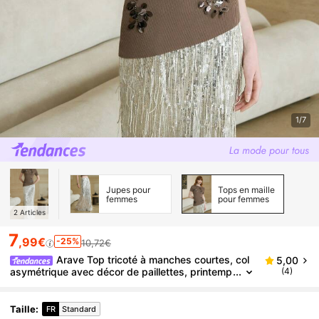
1/7
Jupes pour
Tops en maille
femmes
pour femmes
2
Articles
7
,99€
-25%
10,72€
Arave Top tricoté à manches courtes, col
5,00
asymétrique avec décor de paillettes, printemp
(4)
s/été
Taille
:
FR
Standard