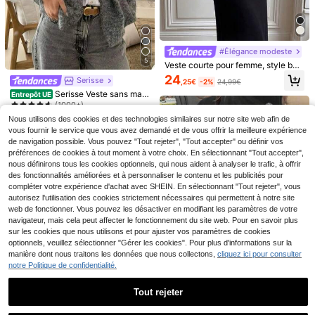
#Élégance modeste
SHEIN Clasi Poncho manteau d'hiv
5
Veste courte pour femme, style basi
er chaud pour femmes
16
que minimaliste, coupe ample, col r
Rafferiza
,57€
24
Serisse
,25€
-2%
24,99€
as-du-cou, manches longues, inspi
Rafferiza Manteau de femme de ha
Serisse Veste sans man
rée du vintage, pour le quotidien, le
Entrepôt UE
ute qualité avec capuche et taille ci
16 restant
ches décontractée à col rond de co
s trajets et les rendez-vous, autom
(1000+)
ntrée, élégant et pour l'automne/l'hi
uleur unie pour femmes, manteau d
ne/hiver, noir
36
ver
,09€
Nous utilisons des cookies et des technologies similaires sur notre site web afin de
16
écontracté, automne/hiver, mantea
Dès
,49€
vous fournir le service que vous avez demandé et de vous offrir la meilleure expérience
u gris, tenue casual pour femmes, c
de navigation possible. Vous pouvez "Tout rejeter", "Tout accepter" ou définir vos
onvient pour le port quotidien, auto
mne
préférences de cookies à tout moment à votre choix. En sélectionnant "Tout accepter",
nous définirons tous les cookies optionnels, qui nous aident à analyser le trafic, à offrir
des fonctionnalités améliorées et à personnaliser le contenu et les publicités pour
compléter votre expérience d'achat avec SHEIN. En sélectionnant "Tout rejeter", vous
autorisez l'utilisation des cookies strictement nécessaires qui permettent à notre site
web de fonctionner. Vous pouvez les désactiver en modifiant les paramètres de votre
navigateur, mais cela peut affecter le fonctionnement du site web. Pour en savoir plus
sur les cookies que nous utilisons et pour ajuster vos paramètres de cookies
optionnels, veuillez sélectionner "Gérer les cookies". Pour plus d'informations sur la
manière dont nous traitons les données que nous collectons,
cliquez ici pour consulter
notre Politique de confidentialité.
Tout rejeter
SHEIN Clasi Veste casuelle minimal
Siren Gaze
Afficher les articles similaires en stock
Voir tout
iste à manches longues en patchw