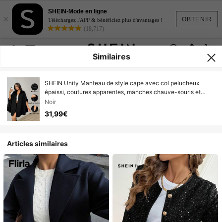
SHEIN-Mode en ligne
×
OBTENIR
Téléchargez l'APP & bénéficiez plus d'avantages !
(18,717)
Similaires
SHEIN Unity Manteau de style cape avec col pelucheux
épaissi, coutures apparentes, manches chauve-souris et
ouverture avant pour femmes. Couleur noire, chaud pour
Noir
l'automne/l'hiver
31,99€
Articles similaires