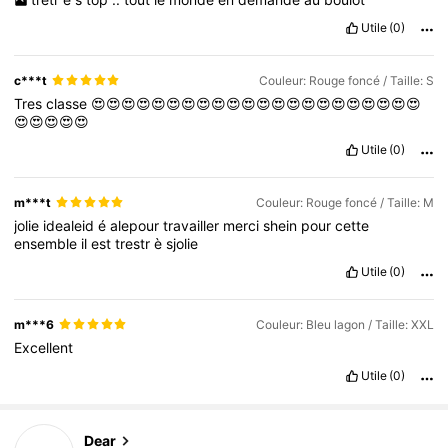
Utile
(0)
c***t
Couleur: Rouge foncé / Taille: S
Tres
classe
😍😍😍😍😍😍😍😍😍😍😍😍😍😍😍😍😍😍😍😍😍😍
😍😍😍😍😍
Utile
(0)
m***t
Couleur: Rouge foncé / Taille: M
jolie
idealeid
é
alepour
travailler
merci
shein
pour
cette
ensemble
il
est
trestr
è
sjolie
Utile
(0)
m***6
Couleur: Bleu lagon / Taille: XXL
Excellent
Utile
(0)
Dear
6.1K Suiveurs
4,85