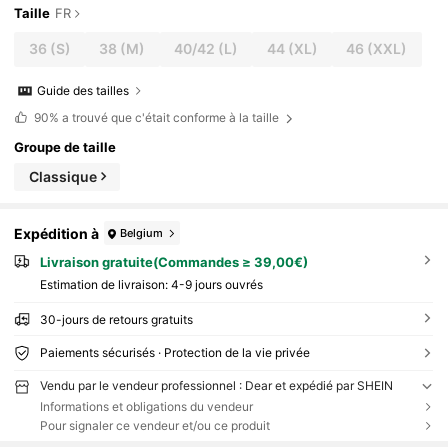
Taille
FR
36
(S)
38
(M)
40/42
(L)
44
(XL)
46
(XXL)
Guide des tailles
90%
a trouvé que c'était conforme à la taille
Groupe de taille
Classique
Expédition à
Belgium
Livraison gratuite(Commandes ≥ 39,00€)
Estimation de livraison:
4-9 jours ouvrés
30-jours de retours gratuits
Paiements sécurisés · Protection de la vie privée
Vendu par le vendeur professionnel : Dear et expédié par SHEIN
Informations et obligations du vendeur
Pour signaler ce vendeur et/ou ce produit