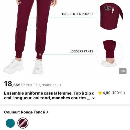
1/6
18
,65€
Prix TTC, droits inclus
Ensemble uniforme casual femme, Top à zip d
4,90
(
100+
)
emi-longueur, col rond, manches courtes
et pantalon, de couleur unie, avec deux p
oches
Couleur: Rouge Foncé