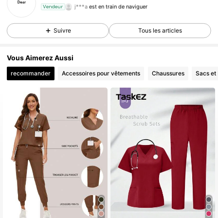
j***a
est en train de naviguer
Vendeur
6.1K Suiveurs
4,85
6.1K Suiveurs
4,85
Suivre
Tous les articles
6.1K Suiveurs
4,85
Vous Aimerez Aussi
6.1K Suiveurs
4,85
recommander
Accessoires pour vêtements
Chaussures
Sacs et
6.1K Suiveurs
4,85