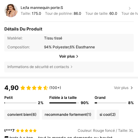
Le/la mannequin porte:
S
Taille:
175.0
Tour de poitrine:
86.0
Tour de taille:
60.0
Tour de h
Détails Du Produit
Matériel:
Tissu tissé
Composition:
94% Polyester,6% Élasthanne
Voir plus
Informations de sécurité et contacts
4,90
(100+)
Voir plus
Petit
Fidèle à la taille
Grand
2%
90%
8%
convient bien
(6)
recommande fortement
(1)
si cool
(2)
t***7
Couleur: Rouge foncé / Taille: XL
tretr
è
s
top
..
tout
le
monde
en
demande
au
boulot