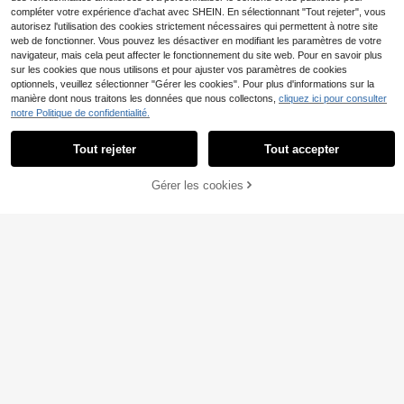
compléter votre expérience d'achat avec SHEIN. En sélectionnant "Tout rejeter", vous
Afficher les articles similaires en stock
Voir tout
autorisez l'utilisation des cookies strictement nécessaires qui permettent à notre site
web de fonctionner. Vous pouvez les désactiver en modifiant les paramètres de votre
navigateur, mais cela peut affecter le fonctionnement du site web. Pour en savoir plus
sur les cookies que nous utilisons et pour ajuster vos paramètres de cookies
optionnels, veuillez sélectionner "Gérer les cookies". Pour plus d'informations sur la
manière dont nous traitons les données que nous collectons,
cliquez ici pour consulter
notre Politique de confidentialité.
Tout rejeter
Tout accepter
Désolés, ce produit est épuisé.
Top à col en V de couleur unie, man
Veste de chef noire professionnelle
ches mi-longues, multi-poches, vêt
pour femmes, design classique à co
14
13
Gérer les cookies
EN RUPTURE DE STOCK
,12€
,81€
ement de travail à la mode pour fem
l montant, tissu tissé, coupe régulièr
mes, Top d'extérieur élégant et conf
e, vêtement de travail pratique pour
ortable, rose
l'automne