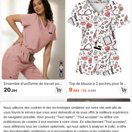
7
Ensemble d'uniforme de travail pour
Top de blouse à 2 poches pour fem
femmes - Top col V et pantalon de s
mes, doux, respirant, chemise d'unif
9
20
,89€
-1%
9,99€
,29€
port avec poches latérales zippées,
orme pratique pour les professionne
anti-boulochage et respirant, tenue
ls de la santé - Blouse d'automne
de travail rose printemps automne
Nous utilisons des cookies et des technologies similaires sur notre site web afin de
vous fournir le service que vous avez demandé et de vous offrir la meilleure expérience
de navigation possible. Vous pouvez "Tout rejeter", "Tout accepter" ou définir vos
préférences de cookies à tout moment à votre choix. En sélectionnant "Tout accepter",
nous définirons tous les cookies optionnels, qui nous aident à analyser le trafic, à offrir
des fonctionnalités améliorées et à personnaliser le contenu et les publicités pour