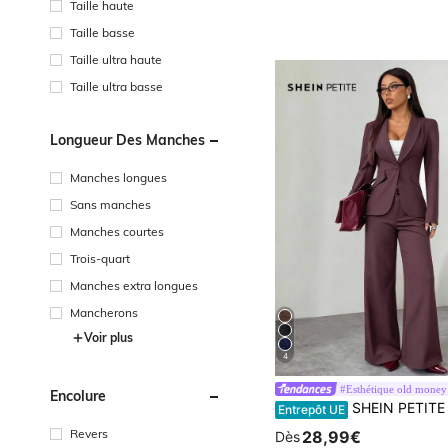
Taille haute
Taille basse
Taille ultra haute
Taille ultra basse
Longueur Des Manches
Manches longues
Sans manches
Manches courtes
Trois-quart
Manches extra longues
Mancherons
Voir plus
4
#Esthétique old money
Encolure
SHEIN PETITE Ensembles de costumes pour femmes rouge bordeaux convenant pour les trajets en automne et en hiver.Veste de costume noire à un seul bouton + p
Entrepôt UE
Revers
28,99€
Dès