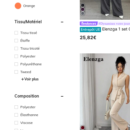
Orange
Tissu/matériel
Elenzga 1 set Gilet rayé décontracté pour femme + Pantalon d
Entrepôt UE
Tissu tissé
25,82€
Étoffe
Tissu tricoté
Polyester
Polyuréthane
Tweed
Voir plus
Composition
Polyester
Élasthanne
Viscose