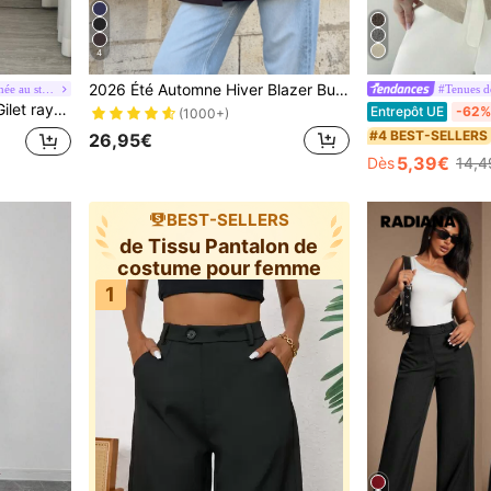
4
2026 Été Automne Hiver Blazer Business Formel Marron pour Femmes Mode Élégant Mariage Remise des Diplômes Fête Décontracté Fin Couleur Unie Double Boutonnage Automne
#Dynamisez votre journée au style power mom
#Tenues d
e costume décontracté pour femme
Entrepôt UE
-62%
(1000+)
#4 BEST-SELLERS
26,95€
5,39€
Dès
14,4
BEST-SELLERS
de Tissu Pantalon de
costume pour femme
1