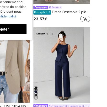
fonctionnement du
amètres de cookies
Firerie
nière dont nous
t unicolore à simple boutonnage, Pantalon large plissé
Firerie Ensemble 2 pièces chemise à carreaux à ourlet asymétrique et pantalon large pour femmes, style décontracté élégant, convient pour le trajet domicile-travail, le quotidien décontracté et le port professionnel mode/Ensemble 2 pièces vêtements d'automne pour femmes/Ensemble 2 pièces rentrée scolaire/Ensemble 2 pièces tenue d'enseignante
Entrepôt UE
fidentialité.
23,57€
ejeter
13
ivée Automne/Hiver Blazer gris-vert à taille cintrée et boutonné pour femme, Casual
#Dynamisez votre journée au style power mom