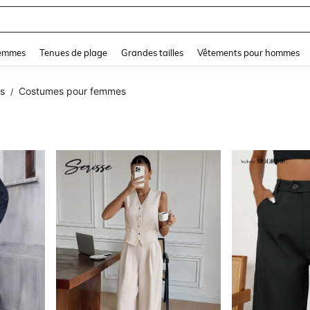
lot De Bain 2 Pieces
and down arrow keys to navigate search Dernière recherche and Rechercher et Tr
femmes
Tenues de plage
Grandes tailles
Vêtements pour hommes
s
Costumes pour femmes
/