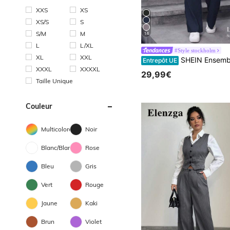
XXS
XS
XS/S
S
S/M
M
14
L
L/XL
#Style stockholm
XL
XXL
SHEIN Ensemble tailleur croisé mode femme pour le travail et les déplacements. Ensemble blazer tailleur
Entrepôt UE
XXXL
XXXXL
29,99€
Taille Unique
Couleur
Multicolore
Noir
Blanc/Blanche
Rose
Bleu
Gris
Vert
Rouge
Jaune
Kaki
Brun
Violet