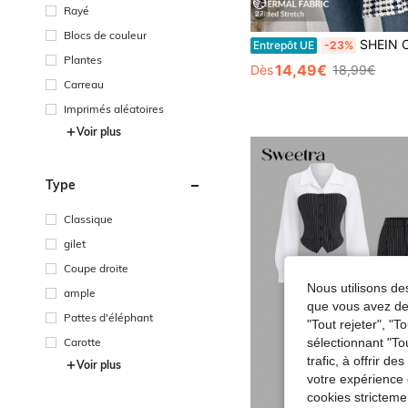
Rayé
27
Blocs de couleur
SHEIN Clasi Blazer élégant à carreaux pour femmes, blazer polyvalent à manches longues pour un port quotidien, veste classique à carreaux pour les déplacements, blazers d'automne pour femmes, blazers à carreaux pour femmes, blazer pied-
Entrepôt UE
-23%
Plantes
14,49€
Dès
18,99€
Carreau
Imprimés aléatoires
Voir plus
Type
Classique
gilet
Coupe droite
Nous utilisons des
ample
que vous avez dem
Pattes d'éléphant
"Tout rejeter", "
Carotte
sélectionnant "To
trafic, à offrir d
Voir plus
votre expérience 
cookies stricteme