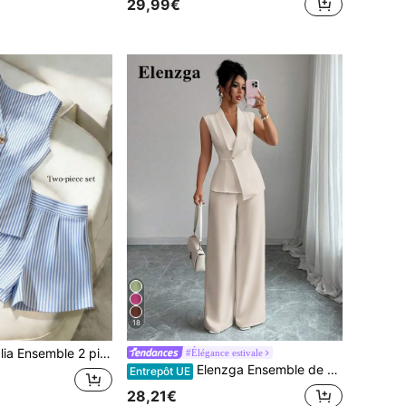
29,99€
18
s pour femmes, Top sans manches élégant bleu et blanc + ensemble short, ensemble 2 pièces rayé d'été décontracté, ensemble 2 pièces rayé bleu et blanc, ensemble 2 pièces élégant pour femmes, tenue de navettage décontractée, ensemble d'été pour femmes, tenue 2 pièces, ensemble bleu pour femmes, ensemble blanc pour femmes, ensemble 2 pièces pour femmes
#Élégance estivale
Elenzga Ensemble de 2 pièces pour femme, blanc cassé, élégant, pour le bureau et le travail en été, blazer sans manches à ourlet asymétrique avec décoration de boucle de taille en métal & pantalon à taille élastique
Entrepôt UE
28,21€