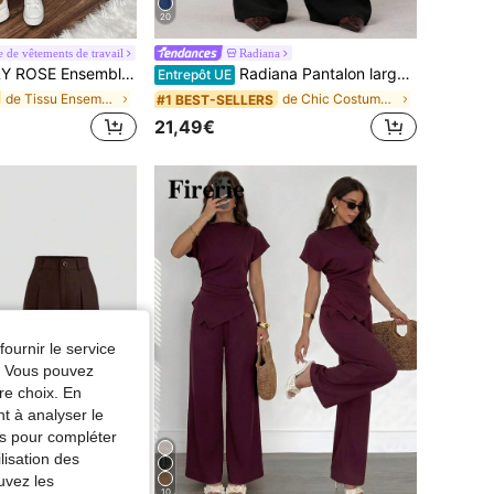
20
 de vêtements de travail
Radiana
e 2 pièces femme, veste blazer à manches longues et pantalon de couleur unie, pour l'été
Radiana Pantalon large oversize mode minimaliste brun foncé pour femmes, pantalon de ville brun à jambes larges pour femmes, pantalon taille haute à jambes larges brun, pantalon de costume brun pour l'automne/l'hiver
Entrepôt UE
de Tissu Ensembles de costumes pour femmes
de Chic Costumes pour femmes
#1 BEST-SELLERS
21,49€
fournir le service
e. Vous pouvez
re choix. En
nt à analyser le
tés pour compléter
lisation des
uvez les
10