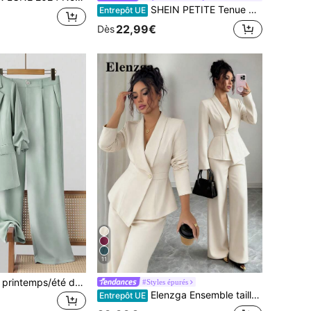
SHEIN PETITE Tenue d'été élégante pour femme en bleu marine, ensemble deux pièces avec gilet à col rond et pantalon de couleur unie, style business décontracté pour le bureau et les trajets, pour femmes de petite taille
Entrepôt UE
22,99€
Dès
11
Ensemble femme printemps/été décontracté pour le travail, veste blazer ample à simple boutonnage, manches 3/4, design plissé & pantalon large, automne
#Styles épurés
Elenzga Ensemble tailleur pour femmes, tissu de costume, col châle, manches longues, taille cintrée coupe évasée avec ourlet asymétrique, décoration de boutons métalliques, sophistiqué et élégant pour le bureau, les déplacements, le style de rue, le romantisme à la française, décontracté, le style vintage du Moyen-Orient, le thé de l'après-midi, les fêtes, Thanksgiving, la rentrée scolaire, le printemps/automne/hiver
Entrepôt UE