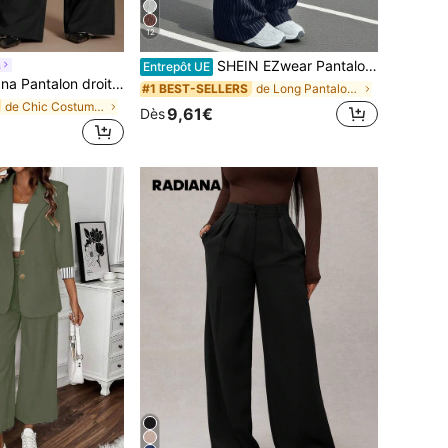
12
SHEIN EZwear Pantalon large plissé rayé pour femmes avec bande de taille blocs de couleurs pour l'automne/hiver
a
Entrepôt UE
ir, pantalon à taille haute, pantalon ample et décontracté, pantalon large, vêtements décontractés pour femmes d'affaires, vêtements élégants de style rétro vintage, tenue minimaliste urbaine et confortable, convenant aux sorties quotidiennes, au bureau, aux affaires, aux déplacements, aux occasions formelles
de Long Pantalon de costume pour femme
#1 BEST-SELLERS
de Chic Costumes pour femmes
9,61€
Dès