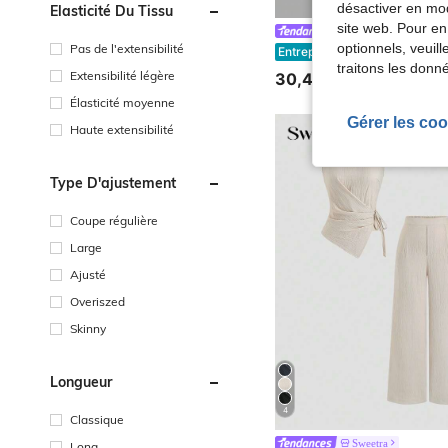
désactiver en mod
Élasticité Du Tissu
site web. Pour en
Sweetra
optionnels, veuil
Pas de l'extensibilité
Sweetra Ensemble femme blouse asymétrique à manches longues avec col et patchwork rayé & pantalon droit, à carreaux noir et blanc
Entrepôt UE
traitons les donn
Extensibilité légère
30,49€
Élasticité moyenne
Gérer les coo
Haute extensibilité
Type D'ajustement
Coupe régulière
Large
Ajusté
Overiszed
Skinny
Longueur
4
Classique
Sweetra
Long