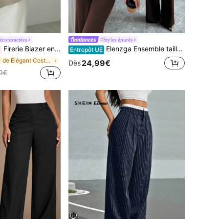
écontractées
#Styles épurés
Firerie Blazer en lin à taille cintrée, manches courtes, style décontracté et mode de bureau, en couleur abricot. Idéal pour le bureau l'été, les remises de diplômes, les enseignantes, la rentrée scolaire à l'automne et l'hiver, tenue de travail "Old Money"
Elenzga Ensemble tailleur pour femmes, tissu de costume, col châle, manches longues, taille cintrée coupe évasée avec ourlet asymétrique, décoration de boutons métalliques, sophistiqué et élégant pour le bureau, les déplacements, le style de rue, le romantisme à la française, décontracté, le style vintage du Moyen-Orient, le thé de l'après-midi, les fêtes, Thanksgiving, la rentrée, le printemps/automne/hiver
Entrepôt UE
de Élégant Costumes pour femmes
24,99€
Dès
9€