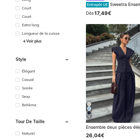
Sweetra Ensemble 2 pièces élégant pour femmes composé d'un Top sans manches à taille nouée asymét
Entrepôt UE
Court
17,49€
Dès
Court
Extra long
Longueur de la cuisse
Voir plus
Style
Élégant
Casual
Soirée
Sexy
Bohème
8
Tour De Taille
Naturel
26,04€