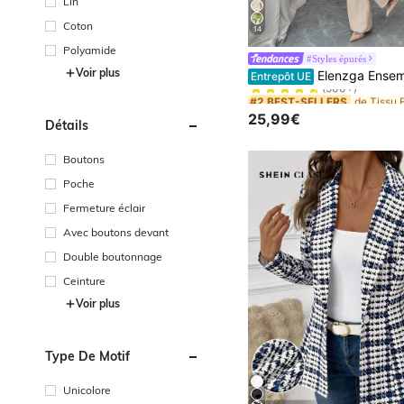
Lin
Coton
14
Polyamide
#Styles épurés
#2 BEST-SELLERS
Voir plus
Elenzga Ensemble élégant et romantique de blazer et nœud papillon pour l
Entrepôt UE
(500+)
#2 BEST-SELLERS
#2 BEST-SELLERS
(500+)
(500+)
25,99€
Détails
#2 BEST-SELLERS
(500+)
Boutons
Poche
Fermeture éclair
Avec boutons devant
Double boutonnage
Ceinture
Voir plus
Type De Motif
Unicolore