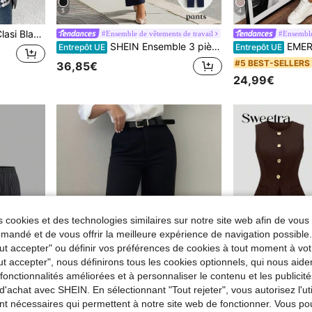
5
4
de-poule pour femmes, blazer de bureau pour femmes, blazer à carreaux d'automne pour femmes, blazer à carreaux pour sortir, décontracté mais professionnel pour femmes, confortable pour l'automne et l'hiver pour femmes
#Ensemble de vêtements de travail
#Ensemble
SHEIN Ensemble 3 pièces femme: blazer décontracté à rayures et à col châle, camisole et pantalon skinny
EMERY ROSE Ensemble de costum
Entrepôt UE
Entrepôt UE
#5 BEST-SELLERS
36,85€
24,99€
 cookies et des technologies similaires sur notre site web afin de vous 
andé et de vous offrir la meilleure expérience de navigation possibl
Tout accepter" ou définir vos préférences de cookies à tout moment à vot
ut accepter", nous définirons tous les cookies optionnels, qui nous aide
es fonctionnalités améliorées et à personnaliser le contenu et les publici
d'achat avec SHEIN. En sélectionnant "Tout rejeter", vous autorisez l'uti
nt nécessaires qui permettent à notre site web de fonctionner. Vous po
6
10