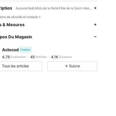
iption
Aucune,Noël,Mois de la fierté,Fête de la Saint-Valentin,Halloween,V
ions de sécurité et contacts
es & Mesures
opos Du Magasin
Aclocod
Vendeur
4,78
45
4.1K
Evaluation
Articles
Suiveurs
a***o
est en train de naviguer
Tous les articles
Suivre