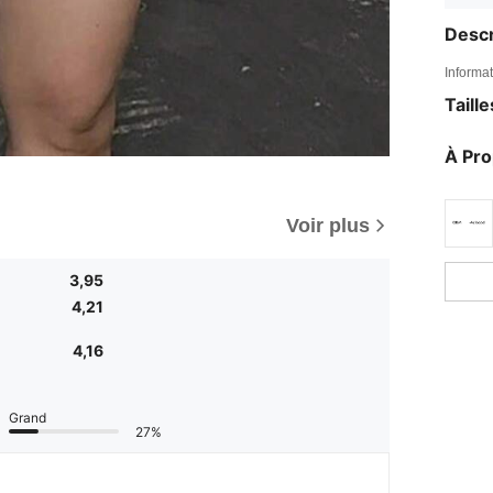
Descr
Informat
Taill
À Pr
Voir plus
3,95
4,21
4,16
Grand
27%