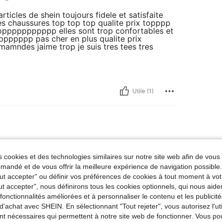
ticles de shein toujours fidele et satisfaite
les chaussures top top top qualite prix topppp
troppppppppppp elles sont trop confortables et
ppppppp pas cher en plus qualite prix
mndes jaime trop je suis tres tees tres
Utile (1)
 cookies et des technologies similaires sur notre site web afin de vous 
andé et de vous offrir la meilleure expérience de navigation possibl
Tout accepter" ou définir vos préférences de cookies à tout moment à vot
ut accepter", nous définirons tous les cookies optionnels, qui nous aide
es fonctionnalités améliorées et à personnaliser le contenu et les publici
d'achat avec SHEIN. En sélectionnant "Tout rejeter", vous autorisez l'uti
nt nécessaires qui permettent à notre site web de fonctionner. Vous po
Utile (0)