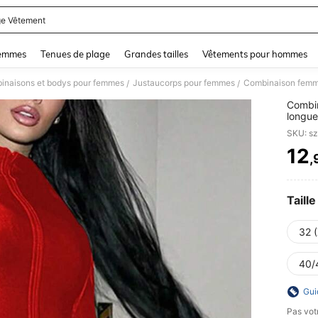
e Vêtement
and down arrow keys to navigate search Dernière recherche and Rechercher et Tr
femmes
Tenues de plage
Grandes tailles
Vêtements pour hommes
inaisons et bodys pour femmes
Justaucorps pour femmes
/
/
Combin
longue
SKU: s
12
,
PR
Taille
32 
40/
Gui
Pas votr