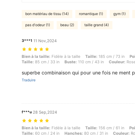
bon matériau de tissu (14)
romantique (1)
gym (1)
pas d'odeur (1)
beau (2)
taille grand (4)
3***1
11 Nov,2024
Bien à la taille: Fidèle à la taille, Taille: 185 cm / 73 in, Poids: 70 
Bien à la taille:
Fidèle à la taille
Taille:
185 cm / 73 in
Po
Taille:
85 cm / 33 in
Buste:
110 cm / 43 in
Couleur:
Rose
superbe combinaison qui pour une fois ne ment pa
Traduire
f***u
28 Sep,2024
Bien à la taille: Fidèle à la taille, Taille: 156 cm / 61 in, Poids: 60 k
Bien à la taille:
Fidèle à la taille
Taille:
156 cm / 61 in
Po
Taille:
60 cm / 24 in
Hanches:
80 cm / 31 in
Couleur:
Ro