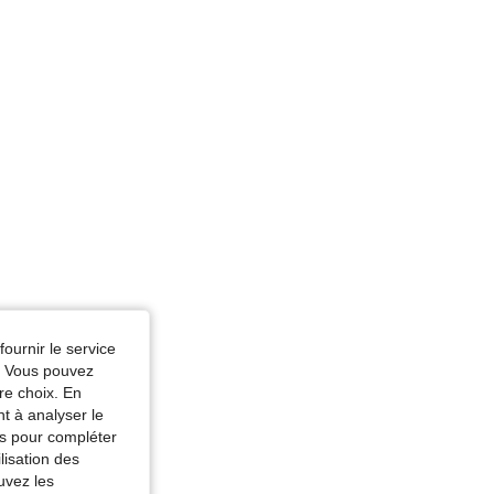
fournir le service
e. Vous pouvez
re choix. En
nt à analyser le
tés pour compléter
lisation des
uvez les