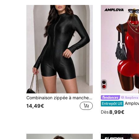
Combinaison zippée à manches longues et couleur unie noire pour femmes
Amplova
Amplova Combinaison stre
Entrepôt UE
14,49€
8,99€
Dès