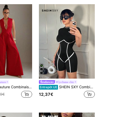
uture
#Cyclisme chic
ombinaison à jambes ultra-larges avec fermeture éclair devant et sans manches
SHEIN SXY Combinaison ajustée d'été pour femmes, décontractée et à blocs de couleurs
Entrepôt UE
12,37€
49€