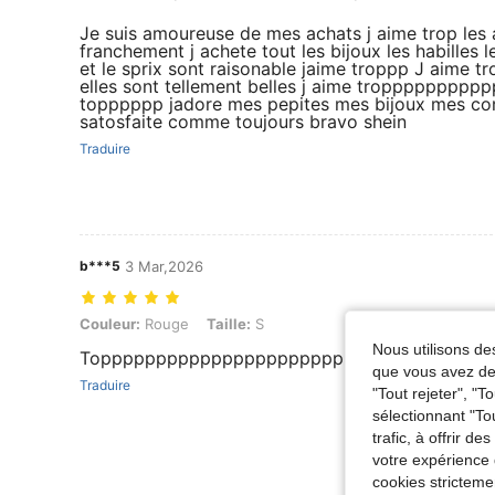
Je suis amoureuse de mes achats j aime trop les ar
franchement j achete tout les bijoux les habilles 
et le sprix sont raisonable jaime troppp J aime 
elles sont tellement belles j aime tropppppppppp
topppppp jadore mes pepites mes bijoux mes coma
satosfaite comme toujours bravo shein
Traduire
b***5
3 Mar,2026
Couleur: Rouge, Taille: S
Couleur:
Rouge
Taille:
S
Nous utilisons des
Topppppppppppppppppppppppppppp
que vous avez dem
Traduire
"Tout rejeter", "
sélectionnant "To
trafic, à offrir d
votre expérience 
cookies stricteme