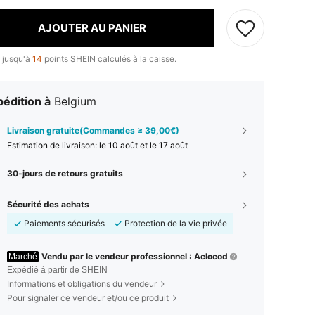
AJOUTER AU PANIER
 jusqu'à
14
points SHEIN calculés à la caisse.
édition à
Belgium
Livraison gratuite(Commandes ≥ 39,00€)
Estimation de livraison:
le 10 août et le 17 août
30-jours de retours gratuits
Sécurité des achats
Paiements sécurisés
Protection de la vie privée
Vendu par le vendeur professionnel : Aclocod
Marché
Expédié à partir de SHEIN
Informations et obligations du vendeur
Pour signaler ce vendeur et/ou ce produit