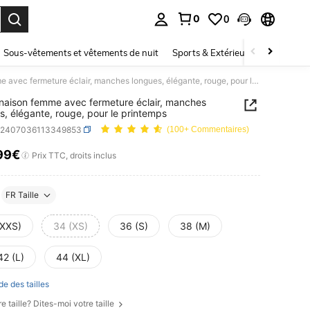
0
0
ouver. Press Enter to select.
Sous-vêtements et vêtements de nuit
Sports & Extérieur
Enfants
Combinaison femme avec fermeture éclair, manches longues, élégante, rouge, pour le printemps
aison femme avec fermeture éclair, manches
s, élégante, rouge, pour le printemps
z2407036113349853
(100+ Commentaires)
99€
ICE AND AVAILABILITY
Prix TTC, droits inclus
FR Taille
(XXS)
34 (XS)
36 (S)
38 (M)
42 (L)
44 (XL)
de des tailles
e taille? Dites-moi votre taille