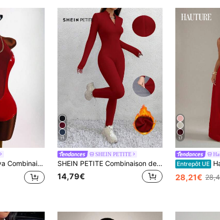
11
17
SHEIN PETITE
Ha
etwear femme sexy en patchwork PU & maille
SHEIN PETITE Combinaison de sport décontractée à manches longues avec fermeture éclair, effet peau nue, doublure thermique, coupe skinny élastique, pour femmes de petite taille, automne/hiver
Hauture C
Entrepôt UE
14,79€
28,21€
28,