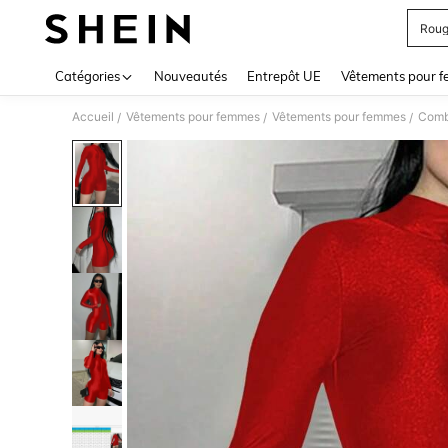
Roug
Use up 
Catégories
Nouveautés
Entrepôt UE
Vêtements pour 
Accueil
Vêtements pour femmes
Vêtements pour femmes
Comb
/
/
/