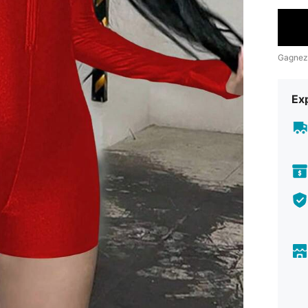
Gagnez
Exp