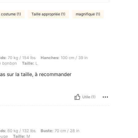
costume (1)
Taille appropriée (1)
magnifique (1)
kg / 154 lbs, Hanches: 100 cm / 39 in, Taille: 85 cm / 33 in, Buste: 110 cm / 43 in, Co
ids:
70 kg / 154 lbs
Hanches:
100 cm / 39 in
 bonbon
Taille:
L
s sur la taille, à recommander
Utile (1)
g / 132 lbs, Buste: 70 cm / 28 in, Taille: 60 cm / 24 in, Hanches: 80 cm / 31 in, Coule
ids:
60 kg / 132 lbs
Buste:
70 cm / 28 in
uge
Taille:
M