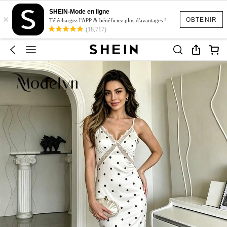
SHEIN-Mode en ligne
×
OBTENIR
Téléchargez l'APP & bénéficiez plus d'avantages !
(18,717)