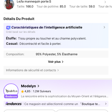
Le/la mannequin porte:
S
Taille:
166.0
Tour de poitrine:
85.0
Tour de taille:
59.0
Tour de h
Détails Du Produit
Caractéristiques de l'intelligence artificielle
Créé basé sur les détails
Étoffe:
Tissu propre au toucher et au charme polyvalent.
Casual:
Décontracté et facile à porter.
Composition:
95% Polyester, 5% Élasthanne
Voir plus
Informations de sécurité et contacts
1.2M Suiveurs
4,85
Modelyn
1.2M Suiveurs
4,85
r***8
est en train de naviguer
1.2M Suiveurs
4,85
La rencontre entre la sophistication du Moyen-Orient et l'élégance moderne
Ce magasin est sélectionné comme un
「Boutique tendance」
1.2M Suiveurs
4,85