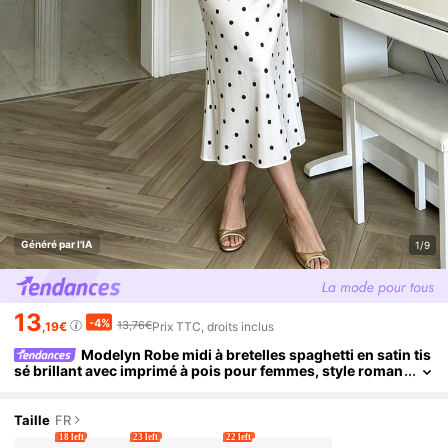
Généré par l'IA
1/9
13
-4%
13,76€
,19€
Prix TTC, droits inclus
Modelyn Robe midi à bretelles spaghetti en satin tis
sé brillant avec imprimé à pois pour femmes, style roman
tique et charmant pour les vacances, les rendez-vous et l
es déplacements
Taille
FR
18 left
23 left
22 left