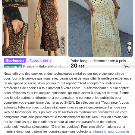
5
#Robes d'été
Robe longue décontractée à pois a
20
vec bretelles spaghetti pour femme
Poéselle Robe élégante
,49€
Entrepôt UE
s, élégante pour les vacances, les f
13
femme à col V en dentelle noire con
Dès
,49€
-3%
13,99€
êtes, les soirées, robe d'été jaune
Nous utilisons des cookies et des technologies similaires sur notre site web afin de
trastée, sans manches, ajustée, ourl
vous fournir le service que vous avez demandé et de vous offrir la meilleure expérience
et queue de poisson. Robe florale, r
obe de la Saint-Valentin, robe déco
de navigation possible. Vous pouvez "Tout rejeter", "Tout accepter" ou définir vos
ntractée femme, robe élégante fem
préférences de cookies à tout moment à votre choix. En sélectionnant "Tout accepter",
me, robe d''été, robe de plage, robe
nous définirons tous les cookies optionnels, qui nous aident à analyser le trafic, à offrir
femme
des fonctionnalités améliorées et à personnaliser le contenu et les publicités pour
compléter votre expérience d'achat avec SHEIN. En sélectionnant "Tout rejeter", vous
autorisez l'utilisation des cookies strictement nécessaires qui permettent à notre site
web de fonctionner. Vous pouvez les désactiver en modifiant les paramètres de votre
navigateur, mais cela peut affecter le fonctionnement du site web. Pour en savoir plus
sur les cookies que nous utilisons et pour ajuster vos paramètres de cookies
optionnels, veuillez sélectionner "Gérer les cookies". Pour plus d'informations sur la
manière dont nous traitons les données que nous collectons,
cliquez ici pour consulter