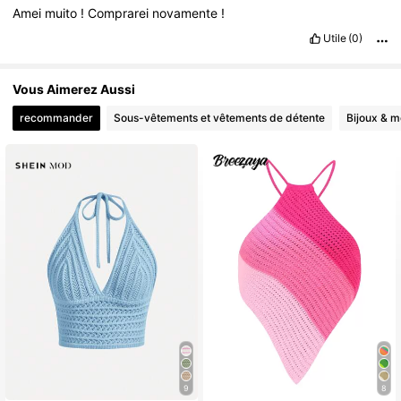
Amei
muito
!
Comprarei
novamente
!
Utile
(0)
Vous Aimerez Aussi
recommander
Sous-vêtements et vêtements de détente
Bijoux & m
9
8