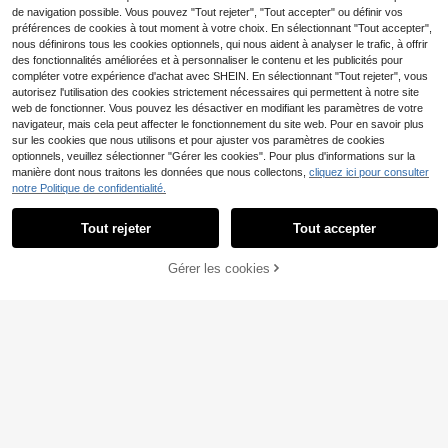
de navigation possible. Vous pouvez "Tout rejeter", "Tout accepter" ou définir vos
préférences de cookies à tout moment à votre choix. En sélectionnant "Tout accepter",
nous définirons tous les cookies optionnels, qui nous aident à analyser le trafic, à offrir
des fonctionnalités améliorées et à personnaliser le contenu et les publicités pour
compléter votre expérience d'achat avec SHEIN. En sélectionnant "Tout rejeter", vous
autorisez l'utilisation des cookies strictement nécessaires qui permettent à notre site
web de fonctionner. Vous pouvez les désactiver en modifiant les paramètres de votre
navigateur, mais cela peut affecter le fonctionnement du site web. Pour en savoir plus
sur les cookies que nous utilisons et pour ajuster vos paramètres de cookies
optionnels, veuillez sélectionner "Gérer les cookies". Pour plus d'informations sur la
manière dont nous traitons les données que nous collectons,
cliquez ici pour consulter
notre Politique de confidentialité.
15
Tout rejeter
Tout accepter
Elenzga
Allurite
Gérer les cookies
Elenzga Top tricoté sexy
Allurite Top tricoté à col
AJOUTER AU PANIER
Entrepôt UE
Entrepôt UE
Y2K à dos nu dégradé, pour sorties
chérusque texturé, porter casual au
8
7
Dès
,99€
Dès
,36€
printanières et estivales, club, plag
quotidien, printemps/été
e, vacances, festivals de musique c
ountry