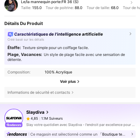
Le/la mannequin porte:
FR 36 (S)
Taille:
155.0
Tour de poitrine:
88.0
Tour de taille:
68.0
Tour de h
Détails Du Produit
Caractéristiques de l'intelligence artificielle
Créé basé sur les détails
Étoffe:
Texture simple pour un coiffage facile.
Plage, Vacances:
Un style de plage facile avec une sensation de
détente.
Composition:
100% Acrylique
Voir plus
Informations de sécurité et contacts
1.1M Suiveurs
4,85
Slaydiva
1.1M Suiveurs
4,85
Slay votre quotidien avec Slaydiva - l'endroit par excellence pour tout ce qui est hot !
1.1M Suiveurs
4,85
Ce magasin est sélectionné comme un
「Boutique tendance」
1.1M Suiveurs
4,85