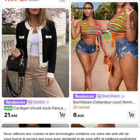
les vacances, l'été, la plage, avec d
es paillettes
BamGleam
BamGleam Débardeur court femme
SEREN
asymétrique décontracté style plag
25 restant
Cardigan tricoté style français
NEW
e avec franges multicolores arc-en
noir & blanc, veste courte polyvalen
21
6
-ciel. Design minimaliste sexy et mo
,65€
,82€
te avec boutons dorés en perles
ulant.
Nous utilisons des cookies et des technologies similaires sur notre site web afin de
vous fournir le service que vous avez demandé et de vous offrir la meilleure expérience