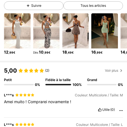
Suivre
Tous les articles
1.1M Suiveurs
4,85
1.1M Suiveurs
4,85
1.1M Suiveurs
4,85
1.1M Suiveurs
4,85
1.1M Suiveurs
4,85
12
10
18
16
14
,99€
Dès
,99€
,49€
,99€
,
1.1M Suiveurs
4,85
1.1M Suiveurs
4,85
5,00
(2)
Voir plus
Petit
Fidèle à la taille
Grand
0%
100%
0%
L***s
Couleur: Multicolore / Taille: M
Amei
muito
!
Comprarei
novamente
!
Utile
(0)
L***s
Couleur: Multicolore / Taille: L