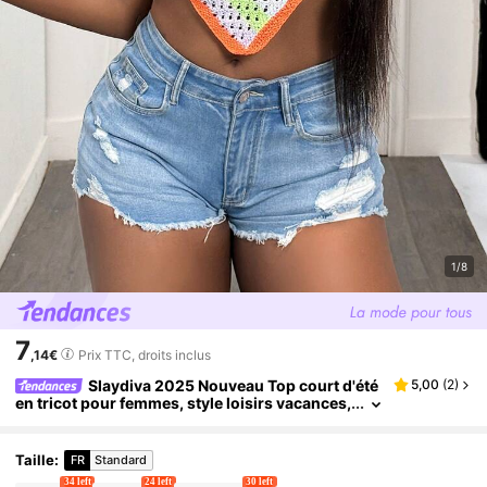
1/8
7
,14€
Prix TTC, droits inclus
Slaydiva 2025 Nouveau Top court d'été
5,00
(
2
)
en tricot pour femmes, style loisirs vacances,
décontracté, col ras-du-cou, emmanchure e
n V, sans manches, rayures arc-en-ciel, décorati
on ronde souriante en 3D
Taille
:
FR
Standard
34 left
24 left
30 left