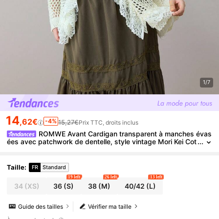
1/7
14
,62€
-4%
15,27€
Prix TTC, droits inclus
ROMWE Avant Cardigan transparent à manches évas
ées avec patchwork de dentelle, style vintage Mori Kei Cot
tagecore, style vacances pour femmes
Taille
:
FR
Standard
19 left
26 left
13 left
34
(XS)
36
(S)
38
(M)
40/42
(L)
Guide des tailles
Vérifier ma taille