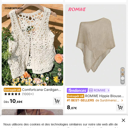
4
18
Comfortcana Cardigan l
Entrepôt UE
ROMWE
éger pour femme, couleur unie, à la
(1000+)
ROMWE Hippie Blouse e
Entrepôt UE
mode pour l'été
n tricot ajouré ample pour femmes,
10
#1 BEST-SELLERS
de Surdimensionné Pulls pour femmes
Dès
,49€
convient pour les vacances à la pla
8
ge
,07€
Nous utilisons des cookies et des technologies similaires sur notre site web afin de