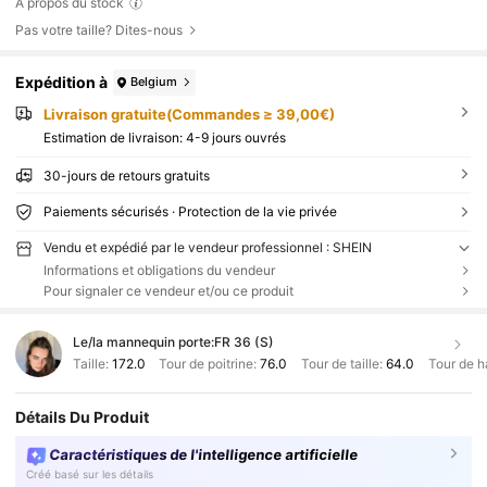
À propos du stock
Pas votre taille? Dites-nous
Expédition à
Belgium
Livraison gratuite(Commandes ≥ 39,00€)
Estimation de livraison:
4-9 jours ouvrés
30-jours de retours gratuits
Paiements sécurisés · Protection de la vie privée
Vendu et expédié par le vendeur professionnel : SHEIN
Informations et obligations du vendeur
Pour signaler ce vendeur et/ou ce produit
Le/la mannequin porte:
FR 36 (S)
Taille:
172.0
Tour de poitrine:
76.0
Tour de taille:
64.0
Tour de h
Détails Du Produit
Caractéristiques de l'intelligence artificielle
Créé basé sur les détails