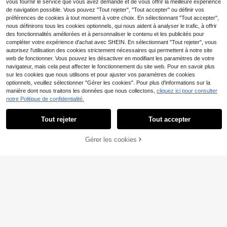
vous fournir le service que vous avez demandé et de vous offrir la meilleure expérience
de navigation possible. Vous pouvez "Tout rejeter", "Tout accepter" ou définir vos
préférences de cookies à tout moment à votre choix. En sélectionnant "Tout accepter",
nous définirons tous les cookies optionnels, qui nous aident à analyser le trafic, à offrir
des fonctionnalités améliorées et à personnaliser le contenu et les publicités pour
compléter votre expérience d'achat avec SHEIN. En sélectionnant "Tout rejeter", vous
autorisez l'utilisation des cookies strictement nécessaires qui permettent à notre site
web de fonctionner. Vous pouvez les désactiver en modifiant les paramètres de votre
navigateur, mais cela peut affecter le fonctionnement du site web. Pour en savoir plus
sur les cookies que nous utilisons et pour ajuster vos paramètres de cookies
optionnels, veuillez sélectionner "Gérer les cookies". Pour plus d'informations sur la
manière dont nous traitons les données que nous collectons,
cliquez ici pour consulter
notre Politique de confidentialité.
5
38
pull court style cape pour femme, d
Tout rejeter
Tout accepter
écontracté et sexy Y2K, en maille br
#1 BEST-SELLERS
de Bloc de couleurs Hauts en tricot pour femmes
SHEIN Frenchy Cardiga
Entrepôt UE
illante, manches chauve-souris, ca
(100+)
n casual à simple boutonnage, unic
(1000+)
Gérer les cookies
che-maillot de plage d'été, style va
AJOUTER AU PANIER
olore, à manches longues, pour un p
10
cances
12
,99€
ort quotidien, hauts à manches long
Dès
,99€
ues, pull tricoté pour l'automne/l'hiv
er pour femmes