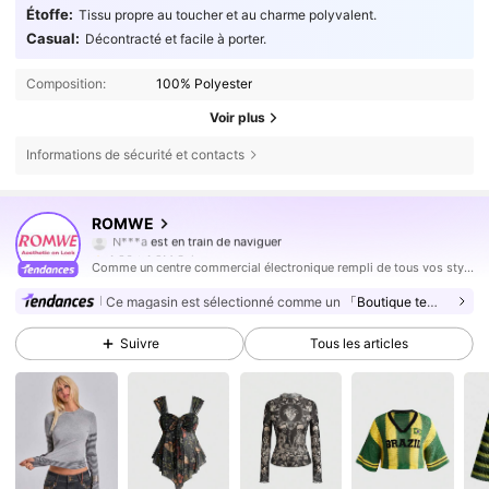
Étoffe:
Tissu propre au toucher et au charme polyvalent.
Casual:
Décontracté et facile à porter.
Composition:
100% Polyester
Voir plus
Informations de sécurité et contacts
4.2M Suiveurs
4,86
ROMWE
N***a
est en train de naviguer
4.2M Suiveurs
4,86
Comme un centre commercial électronique rempli de tous vos styles sociaux préférés (enfin). Mettez de l'ordre dans votre esthétique avec les vêtements et la décoration ROMWE que vous avez vus - et aimés - en ligne, plus toutes les pièces dark pop dont vous ne saviez pas que vous aviez besoin.
4.2M Suiveurs
4,86
Ce magasin est sélectionné comme un
「Boutique tendance」
4.2M Suiveurs
4,86
Suivre
Tous les articles
4.2M Suiveurs
4,86
4.2M Suiveurs
4,86
4.2M Suiveurs
4,86
4.2M Suiveurs
4,86