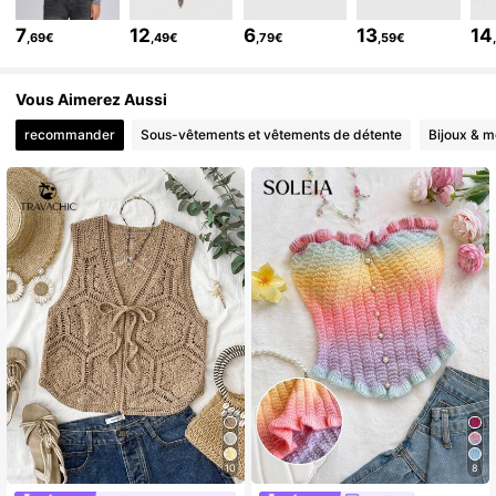
4.2M Suiveurs
4,86
7
12
6
13
14
,69€
,49€
,79€
,59€
4.2M Suiveurs
4,86
4.2M Suiveurs
4,86
Vous Aimerez Aussi
recommander
Sous-vêtements et vêtements de détente
Bijoux & m
10
8