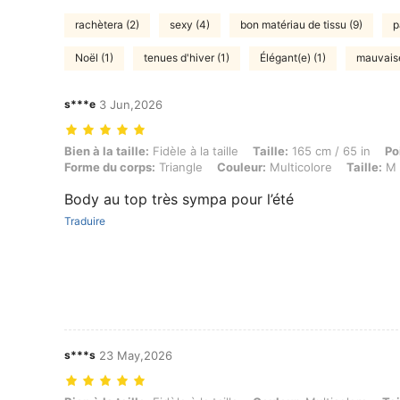
rachètera (2)
sexy (4)
bon matériau de tissu (9)
p
Noël (1)
tenues d'hiver (1)
Élégant(e) (1)
mauvaise 
s***e
3 Jun,2026
Bien à la taille: Fidèle à la taille, Taille: 165 cm / 65 in, Poids: 64 k
Bien à la taille:
Fidèle à la taille
Taille:
165 cm / 65 in
Po
Forme du corps:
Triangle
Couleur:
Multicolore
Taille:
M
Body au top très sympa pour l’été
Traduire
s***s
23 May,2026