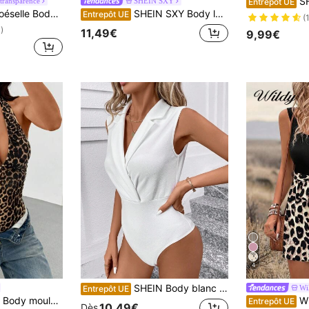
SHEIN Frenchy C
 transparence
SHEIN SXY
Entrepôt UE
contrasté en dentelle, style élégant, décolleté en forme de cœur, sans manches, vêtements d'été
SHEIN SXY Body léopard à manches pétales pour femmes
Entrepôt UE
(
)
11,49€
9,99€
4
SHEIN Body blanc élégant pour femmes avec col à revers, style business décontracté, body blanc d'été
Wi
Entrepôt UE
 élastique, doux et confortable. Vêtement casual, sportif, sexy et polyvalent pour femmes à porter au quotidien en été
Wildy Combinaison col 
Entrepôt UE
10,49€
Dès