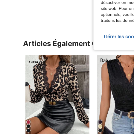
désactiver en mod
Voir Plus D
site web. Pour en
optionnels, veuil
traitons les donn
Gérer les coo
Articles Également Consultés