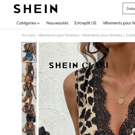
Deba
Use up 
Catégories
Nouveautés
Entrepôt UE
Vêtements pour 
Accueil
Vêtements pour femmes
Vêtements pour femmes
Comb
/
/
/