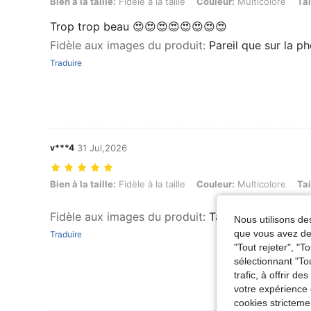
Bien à la taille: Fidèle à la taille, Couleur: Multicolore, Taille: M
Bien à la taille:
Fidèle à la taille
Couleur:
Multicolore
Tai
Trop trop beau 😍😍😍😍😍😍😍😍
Fidèle aux images du produit
:
Pareil que sur la 
Traduire
v***4
31 Jul,2026
Bien à la taille: Fidèle à la taille, Couleur: Multicolore, Taille: S
Bien à la taille:
Fidèle à la taille
Couleur:
Multicolore
Tai
Fidèle aux images du produit
:
Taille très bien
Nous utilisons des
que vous avez dem
Traduire
"Tout rejeter", "
sélectionnant "To
trafic, à offrir d
votre expérience 
cookies stricteme