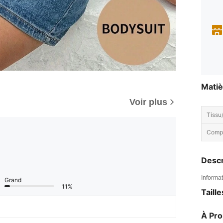
Matiè
Voir plus
Tissu/
Compo
Descr
Informat
Grand
11%
Taill
À Pr