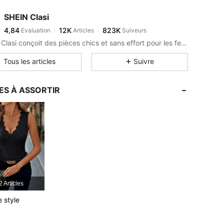
4,84
12K
823K
SHEIN Clasi
4,84
12K
823K
Evaluation
Articles
Suiveurs
s***3
est en train de naviguer
4,84
12K
823K
SHEIN Clasi conçoit des pièces chics et sans effort pour les femmes qui recherchent un look élevé.
4,84
12K
823K
Tous les articles
Suivre
4,84
12K
823K
4,84
12K
823K
le: M
ES À ASSORTIR
4,84
12K
823K
2 Articles
e style