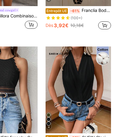
4
Franclia Body femme marron d'été chic à imprimé léopard, col asymétrique, boucle métallique en forme de serpent, plissé, coupe slim, sans manches, pour club, soirée, plage et maillot de bain
tal cowgirl
Entrepôt UE
-61%
Combinaison camisole à imprimé léopard pour femmes, idéale pour les vacances
(100+)
3,92€
Dès
10,18€
4