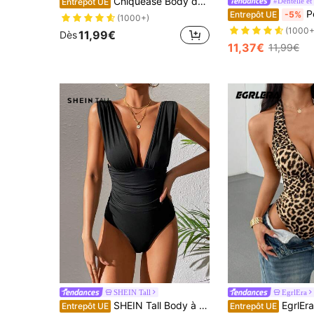
Chiquease Body décolleté en dentelle
#Dentelle et
Entrepôt UE
Poéselle Body 
Entrepôt UE
-5%
(1000+)
(1000+
11,99€
Dès
11,37€
11,99€
SHEIN Tall
EgrlEra
SHEIN Tall Body à col plongeant et froncé, pour femmes grandes
EgrlEra Body moulant léopard à dos nu décolleté en V profond froncé, super
Entrepôt UE
Entrepôt UE