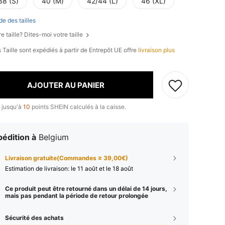
38 (S)
40 (M)
42/44 (L)
46 (XL)
de des tailles
e taille? Dites-moi votre taille
 Taille sont expédiés à partir de Entrepôt UE offre
livraison plus
AJOUTER AU PANIER
 jusqu'à
10
points SHEIN calculés à la caisse.
édition à
Belgium
Livraison gratuite(Commandes ≥ 39,00€)
Estimation de livraison:
le 11 août et le 18 août
Ce produit peut être retourné dans un délai de 14 jours,
mais pas pendant la période de retour prolongée
Sécurité des achats