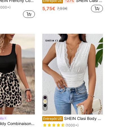
ombinaison noire pour femme avec Top en forme de corset, empiècement en dentelle et texture du tissu, col ras-du-cou
SHEIN Clasi Combinaison élégante et confortable sans manches drapée, été pour femmes
Entrepôt UE
-27%
1000+)
5,75€
7,93€
8
SHEIN Clasi Body élégant sans manches, slim fit, plissé, en dentelle à col en V, couleur unie, idéal pour les vacances d'été
ldy
Entrepôt UE
carré, col en U, avec ceinture nœud papillon, coupe évasée, patchwork contrastant, imprimé léopard vintage, casual, élégant, pour vacances femme, tenue de vacances, imprimé guépard
(1000+)