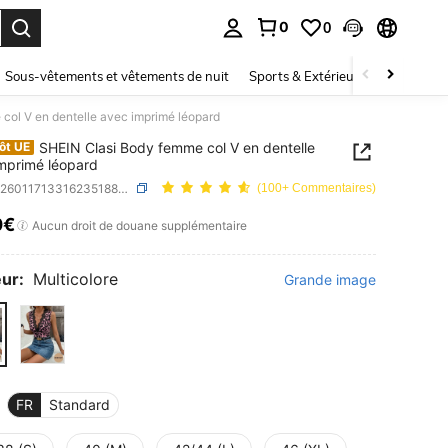
0
0
ouver. Press Enter to select.
Sous-vêtements et vêtements de nuit
Sports & Extérieur
Enfants
col V en dentelle avec imprimé léopard
SHEIN Clasi Body femme col V en dentelle
ôt UE
mprimé léopard
SKU: sz260117133162351887566
(100+ Commentaires)
0€
ICE AND AVAILABILITY
Aucun droit de douane supplémentaire
ur:
Multicolore
Grande image
FR
Standard