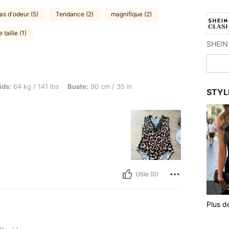
as d'odeur (5)
Tendance (2)
magnifique (2)
taille (1)
g / 141 lbs, Buste: 90 cm / 35 in, Forme du corps: Triangle, Couleur: Multicolore, Tail
ids:
64 kg / 141 lbs
Buste:
90 cm / 35 in
STYL
Utile (0)
Plus d