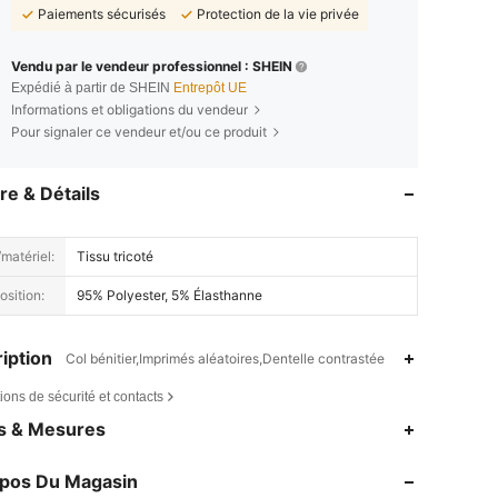
Paiements sécurisés
Protection de la vie privée
Vendu par le vendeur professionnel : SHEIN
Expédié à partir de SHEIN
Entrepôt UE
Informations et obligations du vendeur
Pour signaler ce vendeur et/ou ce produit
re & Détails
matériel:
Tissu tricoté
sition:
95% Polyester, 5% Élasthanne
iption
Col bénitier,Imprimés aléatoires,Dentelle contrastée
ions de sécurité et contacts
4,84
12K
823K
es & Mesures
4,84
12K
823K
opos Du Magasin
4,84
12K
823K