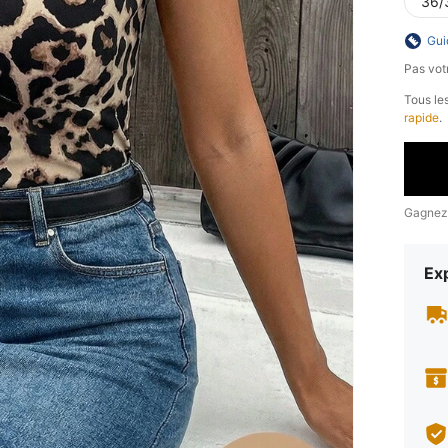
36/
Gui
Pas votr
Tous les
rapide
.
Gagnez
Exp