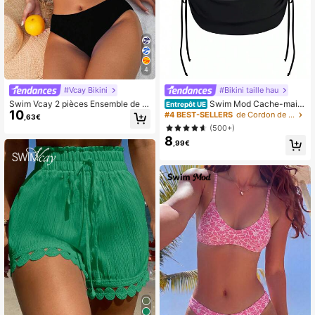
4
#Vcay Bikini
#Bikini taille hau
Swim Vcay 2 pièces Ensemble de m
Swim Mod Cache-maill
Entrepôt UE
10
aillot de bain pour femmes, style si
ot Pour Femmes Avec Cordon De S
#4 BEST-SELLERS
de Cordon de serrage Couverture des femmes
,63€
mple et décontracté pour la plage, l
errage Sur Le Côté
(500+)
a fête à la piscine, les vacances, le
8
printemps/l'été
,99€