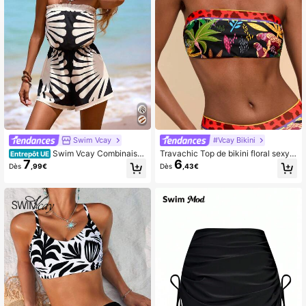
Swim Vcay
#Vcay Bikini
Swim Vcay Combinaiso
Travachic Top de bikini floral sexy s
Entrepôt UE
7
6
n élastique élégante et sans bretell
ans bretelles pour femmes, été, vac
Dès
,99€
Dès
,43€
es avec imprimé coquillage pour fe
ances, bohème, été pour femmes, v
mmes, noir et blanc, convient pour
acances, vacances à la plage, élég
l'été et l'automne
ant, décontracté, été pour femmes,
vacances, décontracté, bohème, m
aillot de bain taille haute, bandeau,
vacances, vacances, plage pour fe
mme, vacances