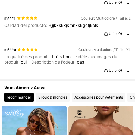
Utile
(0)
m***1
Couleur: Multicolore / Taille: L
Calidad del producto:
Hjjjkkkkkjkmnkkkgcfjkolk
Utile
(0)
m***o
Couleur: Multicolore / Taille: XL
La qualité des produits:
tr
è
s
bon
Fidèle aux images du
produit:
oui
Description de l'odeur:
pas
Utile
(0)
Vous Aimerez Aussi
recommander
Bijoux & montres
Accessoires pour vêtements
Ch