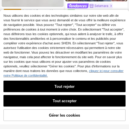
Selamara
INAWLY Sweat-shirt-shi
Entrepôt UE
Selamara sweat-shirt rose de
NEW
rt zippé en polaire avec broderie de
style vintage pour femmes avec un
14
Nous utilisons des cookies et des technologies similaires sur notre site web afin de
15
,98€
,49€
slogan, manches longues, pour la re
imprimé floral; style décontracté, bo
vous fournir le service que vous avez demandé et de vous offrir la meilleure expérience
mise des diplômes, les enseignants,
hème.
de navigation possible. Vous pouvez "Tout rejeter", "Tout accepter" ou définir vos
la rentrée des classes, automne
préférences de cookies à tout moment à votre choix. En sélectionnant "Tout accepter",
nous définirons tous les cookies optionnels, qui nous aident à analyser le trafic, à offrir
des fonctionnalités améliorées et à personnaliser le contenu et les publicités pour
compléter votre expérience d'achat avec SHEIN. En sélectionnant "Tout rejeter", vous
autorisez l'utilisation des cookies strictement nécessaires qui permettent à notre site
web de fonctionner. Vous pouvez les désactiver en modifiant les paramètres de votre
navigateur, mais cela peut affecter le fonctionnement du site web. Pour en savoir plus
sur les cookies que nous utilisons et pour ajuster vos paramètres de cookies
optionnels, veuillez sélectionner "Gérer les cookies". Pour plus d'informations sur la
manière dont nous traitons les données que nous collectons,
cliquez ici pour consulter
notre Politique de confidentialité.
Tout rejeter
Tout accepter
Comfortcana Sweat-shirt décontra
SHEIN EZwear Sweat-shirt tie-dye
Gérer les cookies
cté pour femmes avec col montant
AJOUTER AU PANIER
bleu court et simple,
14
12
Dès
,99€
,34€
zippé et peluche, couleur abricot, a
utomne/hiver