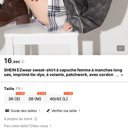
1/7
16
,89€
SHEIN EZwear sweat-shirt à capuche femme à manches long
ues, imprimé tie-dye, à volants, patchwork, avec cordon
de serrage
Taille
FR
35 left
30 left
22 left
36
(S)
38
(M)
40/42
(L)
Guide des tailles
Vérifier ma taille
À propos du stock
Pas votre taille? Dites-nous