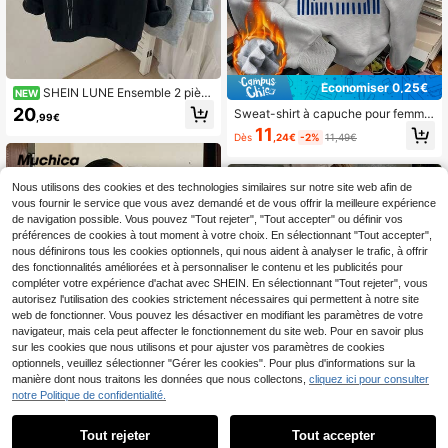
Économiser 0,25€
SHEIN LUNE Ensemble 2 pièc
NEW
es de sweat-shirt en polaire col V d
20
Sweat-shirt à capuche pour femme
,99€
écontracté pour femmes, convient
avec imprimé lettres, manches long
11
pour l'automne/l'hiver
Dès
,24€
-2%
11,49€
ues et cordon de serrage, poches, s
tyle décontracté ample multifonctio
nnel festif, vêtement d'automne pou
r femme
Nous utilisons des cookies et des technologies similaires sur notre site web afin de
vous fournir le service que vous avez demandé et de vous offrir la meilleure expérience
de navigation possible. Vous pouvez "Tout rejeter", "Tout accepter" ou définir vos
préférences de cookies à tout moment à votre choix. En sélectionnant "Tout accepter",
nous définirons tous les cookies optionnels, qui nous aident à analyser le trafic, à offrir
des fonctionnalités améliorées et à personnaliser le contenu et les publicités pour
compléter votre expérience d'achat avec SHEIN. En sélectionnant "Tout rejeter", vous
autorisez l'utilisation des cookies strictement nécessaires qui permettent à notre site
web de fonctionner. Vous pouvez les désactiver en modifiant les paramètres de votre
navigateur, mais cela peut affecter le fonctionnement du site web. Pour en savoir plus
sur les cookies que nous utilisons et pour ajuster vos paramètres de cookies
optionnels, veuillez sélectionner "Gérer les cookies". Pour plus d'informations sur la
manière dont nous traitons les données que nous collectons,
cliquez ici pour consulter
notre Politique de confidentialité.
22
Tout rejeter
Tout accepter
#Coupes oversized