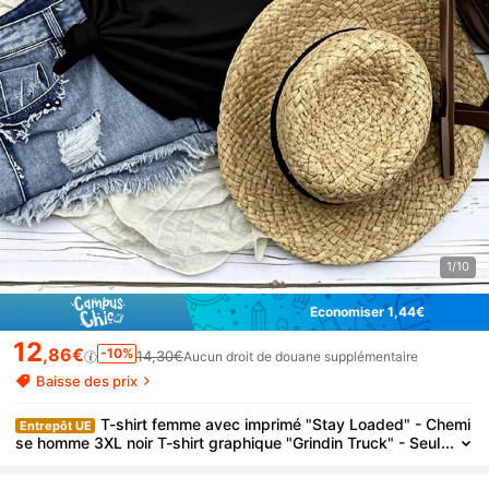
1/10
Économiser 1,44€
12
,86€
-10%
14,30€
Aucun droit de douane supplémentaire
Baisse des prix
T-shirt femme avec imprimé "Stay Loaded" - Chemi
Entrepôt UE
se homme 3XL noir T-shirt graphique "Grindin Truck" - Seul
ement 1 pour cent US 3X