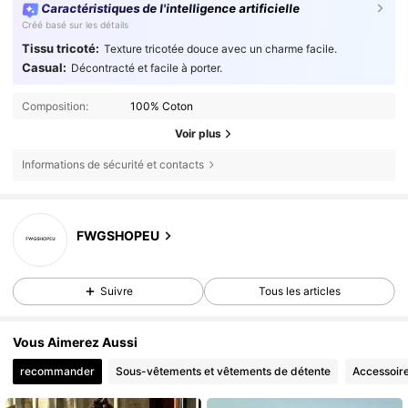
Caractéristiques de l'intelligence artificielle
Créé basé sur les détails
Tissu tricoté:
Texture tricotée douce avec un charme facile.
Casual:
Décontracté et facile à porter.
Composition:
100% Coton
Voir plus
Informations de sécurité et contacts
FWGSHOPEU
Suivre
Tous les articles
Vous Aimerez Aussi
recommander
Sous-vêtements et vêtements de détente
Accessoir