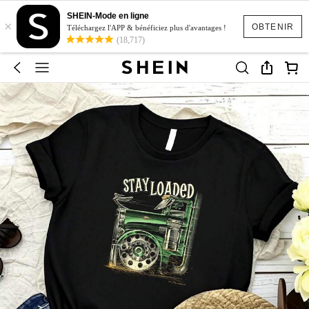
SHEIN-Mode en ligne
×
OBTENIR
Téléchargez l'APP & bénéficiez plus d'avantages !
(18,717)