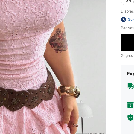
34 
D'après
Gui
Pas votr
Gagnez
Exp