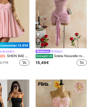
9
Économiser 13,65€
s de soirée
Soleia
SHEIN BAE Robe d'été sans manches à fines bretelles, rose unicolore, élégante, douce et mignonne. Robe mini convenant pour les rendez-vous romantiques, les fêtes, les réunions formelles, les robes de demoiselle d'honneur, les robes d'été pour femmes, les robes de garden-party, le Nouvel An, la Saint-Valentin, les anniversaires. Robe mini rose, robe décontractée, robe d'été.
Soleia Nouvelle robe mini moulante rose vintage transparente avec bandeau torsadé en dentelle et ourlet à cordon de serrage. Style bohème pour soirée, banquet, vacances, vintage, fête, plage, croisière
60%
Entrepôt UE
15,49€
2,71€