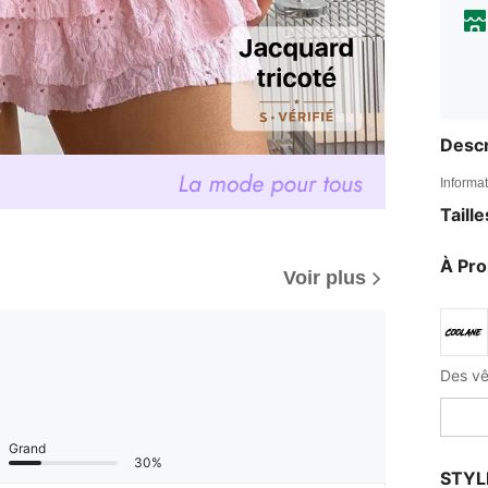
Descr
Informat
Taill
À Pr
Voir plus
Grand
30%
STYL