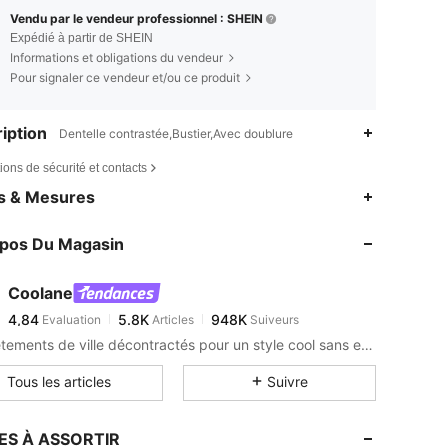
Vendu par le vendeur professionnel : SHEIN
Expédié à partir de SHEIN
Informations et obligations du vendeur
Pour signaler ce vendeur et/ou ce produit
iption
Dentelle contrastée,Bustier,Avec doublure
ions de sécurité et contacts
4,84
5.8K
948K
es & Mesures
4,84
5.8K
948K
opos Du Magasin
4,84
5.8K
948K
4,84
5.8K
948K
Coolane
4,84
5.8K
948K
Evaluation
Articles
Suiveurs
n***t
est en train de naviguer
4,84
5.8K
948K
Des vêtements de ville décontractés pour un style cool sans effort
4,84
5.8K
948K
Tous les articles
Suivre
4,84
5.8K
948K
4,84
5.8K
948K
ES À ASSORTIR