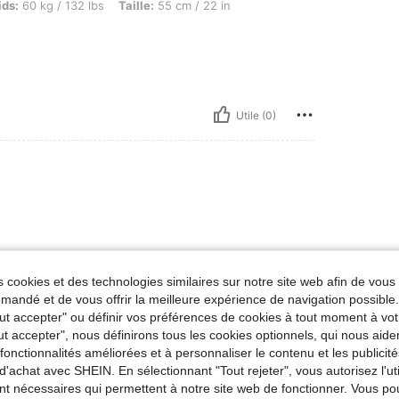
 / 132 lbs, Taille: 55 cm / 22 in, Couleur: Nude, Taille: M
ids:
60 kg / 132 lbs
Taille:
55 cm / 22 in
Utile (0)
 cookies et des technologies similaires sur notre site web afin de vous 
andé et de vous offrir la meilleure expérience de navigation possibl
Utile (8)
Tout accepter" ou définir vos préférences de cookies à tout moment à vot
ut accepter", nous définirons tous les cookies optionnels, qui nous aide
'avis
es fonctionnalités améliorées et à personnaliser le contenu et les publici
d'achat avec SHEIN. En sélectionnant "Tout rejeter", vous autorisez l'uti
nt nécessaires qui permettent à notre site web de fonctionner. Vous po