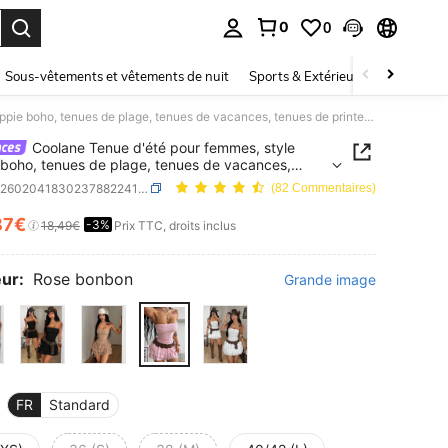
0
0
ouver. Press Enter to select.
Sous-vêtements et vêtements de nuit
Sports & Extérieur
Enfants
Coolane Tenue d'été pour femmes, style hippie boho, tenues de plage, tenues de vacances, tenues de printemps, robe mini à volants en dentelle blanche de style fairycore
Coolane Tenue d'été pour femmes, style
 boho, tenues de plage, tenues de vacances,
 de printemps, robe mini à volants en dentelle
SKU: sz260204183023788224156
(82 Commentaires)
e de style fairycore
87€
-3%
ICE AND AVAILABILITY
18,49€
Prix TTC, droits inclus
ur:
Rose bonbon
Grande image
FR
Standard