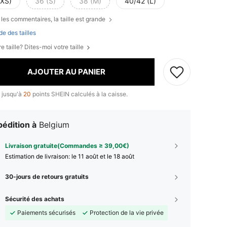
(XS)
36 (S)
38 (M)
40/42 (L)
 les commentaires, la taille est grande
de des tailles
e taille? Dites-moi votre taille
AJOUTER AU PANIER
 jusqu'à
20
points SHEIN calculés à la caisse.
édition à
Belgium
Livraison gratuite(Commandes ≥ 39,00€)
Estimation de livraison:
le 11 août et le 18 août
30-jours de retours gratuits
Sécurité des achats
Paiements sécurisés
Protection de la vie privée