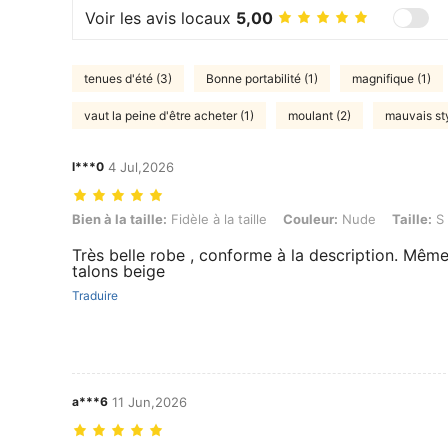
Voir les avis locaux
5,00
tenues d'été (3)
Bonne portabilité (1)
magnifique (1)
vaut la peine d'être acheter (1)
moulant (2)
mauvais sty
l***0
4 Jul,2026
Bien à la taille: Fidèle à la taille, Couleur: Nude, Taille: S
Bien à la taille:
Fidèle à la taille
Couleur:
Nude
Taille:
S
Très belle robe , conforme à la description. Même
talons beige
Traduire
a***6
11 Jun,2026