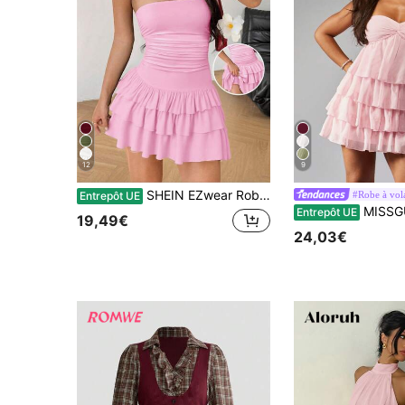
12
9
SHEIN EZwear Robe bandeau à volants multicouches ajustée de couleur unie style vacances à la plage sexy et minimaliste pour femmes
#Robe à vol
Entrepôt UE
MISSGUIDED Robe mini à volants étagés sans bretelles, robe de mariée d'ét
Entrepôt UE
19,49€
24,03€