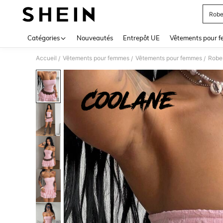
Robe
Use up 
Catégories
Nouveautés
Entrepôt UE
Vêtements pour 
Accueil
Vêtements pour femmes
Vêtements pour femmes
Robe
/
/
/