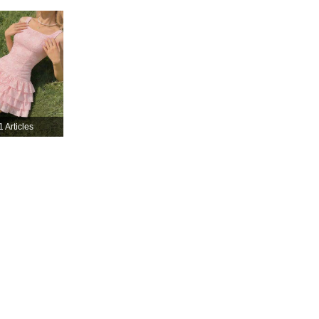
4,84
5.8K
948K
1 Articles