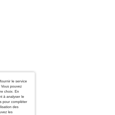
fournir le service
e. Vous pouvez
re choix. En
nt à analyser le
tés pour compléter
lisation des
uvez les