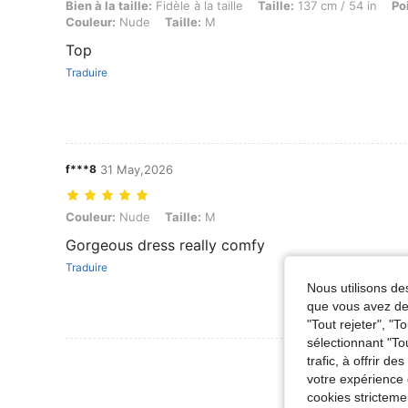
Bien à la taille: Fidèle à la taille, Taille: 137 cm / 54 in, Poids: 60 kg
Bien à la taille:
Fidèle à la taille
Taille:
137 cm / 54 in
Po
Couleur:
Nude
Taille:
M
Top
Traduire
f***8
31 May,2026
Couleur: Nude, Taille: M
Couleur:
Nude
Taille:
M
Gorgeous dress really comfy
Traduire
Nous utilisons des
que vous avez dem
"Tout rejeter", "
sélectionnant "To
Voir Plus D
trafic, à offrir d
votre expérience 
cookies stricteme