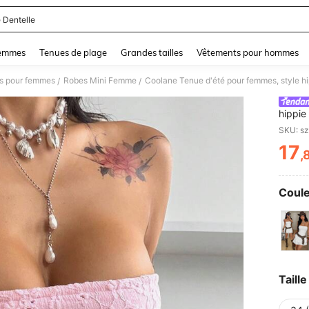
 Dentelle
and down arrow keys to navigate search Dernière recherche and Rechercher et Tr
femmes
Tenues de plage
Grandes tailles
Vêtements pour hommes
s pour femmes
Robes Mini Femme
/
/
hippie
tenues
blanch
17
,
PR
Coule
Taille