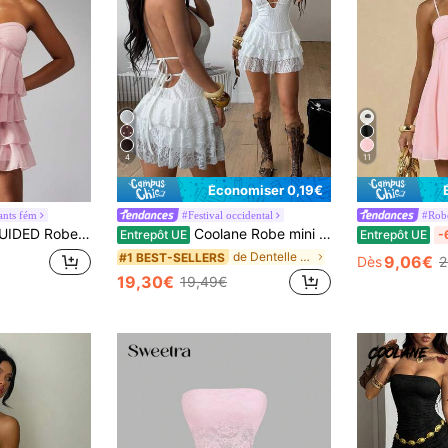
4
11
Économiser 0,19€
ants fém
#Festival occidental
#Robe
é, robe de printemps de jardin douce, encolure en cœur, taille empire, robe texturée en mousseline de soie à plusieurs couches
Coolane Robe mini décontractée à encolure en V, dos nu, à volants en dentelle, pour femmes. Tenue de concert, de fête, de rue, de vacances, de rendez-vous du printemps/été dans le style Y2K
Entrepôt UE
Entrepôt UE
-
de Dentelle Mini robes pour femmes
#1 BEST-SELLERS
9,06€
Dès
2
19,30€
19,49€