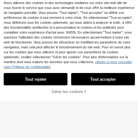
Nous utilisons des cookies et des technologies similaires sur notre site web afin de
vous fournir le service que vous avez demandé et de vous offrir la meilleure expérience
de navigation possible. Vous pouvez "Tout rejeter", "Tout accepter" ou définir vos
préférences de cookies à tout moment à votre choix. En sélectionnant "Tout accepter",
nous définirons tous les cookies optionnels, qui nous aident à analyser le trafic, à offrir
des fonctionnalités améliorées et à personnaliser le contenu et les publicités pour
compléter votre expérience d'achat avec SHEIN. En sélectionnant "Tout rejeter", vous
autorisez l'utilisation des cookies strictement nécessaires qui permettent à notre site
web de fonctionner. Vous pouvez les désactiver en modifiant les paramètres de votre
navigateur, mais cela peut affecter le fonctionnement du site web. Pour en savoir plus
sur les cookies que nous utilisons et pour ajuster vos paramètres de cookies
optionnels, veuillez sélectionner "Gérer les cookies". Pour plus d'informations sur la
manière dont nous traitons les données que nous collectons,
cliquez ici pour consulter
11
notre Politique de confidentialité.
#Nuances de baies
13
DAZY Top décontracté
Entrepôt UE
Tout rejeter
Tout accepter
8
pour femmes, col rond, manches co
,99€
INAWLY Solva T-shirt à
Entrepôt UE
urtes, couleur unie
manches courtes col V minimaliste
#2 BEST-SELLERS
de Recadrer T-shirts décontractés
Gérer les cookies
AJOUTER AU PANIER
de couleur unie pour femmes
7
,49€