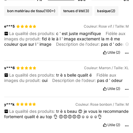
bon matériau de tissu
(100+)
tenues d'été
(3)
basique
(2)
e***5
Couleur: Rose vif / Taille: M
La qualité des produits:
c
'
est
juste
magnifique
Fidèle aux
images du produit:
fid
è
le
à
l
'
image
exactement
la
m
ê
me
couleur
que
sur
l
'
image
Description de l'odeur:
pas
d
'
odeur
les
filles
je
vous
le
recommande
vraiment
likez
pour
les
points
s
'
Utile
(2)
il
vous
pla
î
t
s***6
Couleur: Marron / Taille: XL
La qualité des produits:
tr
è
s
belle
qualit
é
Fidèle aux
images du produit:
oui
Description de l'odeur:
pas
d
’
odeur
Utile
(2)
y***k
Couleur: Rose bonbon / Taille: M
La qualité des produits:
tr
è
s
beau
😍
je
vous
le
recommande
fortement
qualit
é
au
top
👌
😍😍😍😍😍☺️☺️☺️☺️👌
Utile
(2)