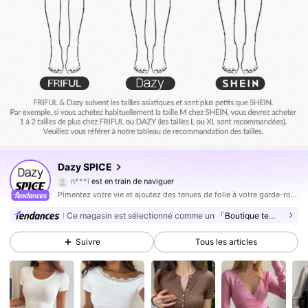
2M Suiveurs
Dazy SPICE
4,84
n***l
est en train de naviguer
2M Suiveurs
4,84
Pimentez votre vie et ajoutez des tenues de folie à votre garde-robe.
2M Suiveurs
4,84
Ce magasin est sélectionné comme un
「Boutique tendance」
2M Suiveurs
4,84
Suivre
Tous les articles
2M Suiveurs
4,84
2M Suiveurs
4,84
2M Suiveurs
4,84