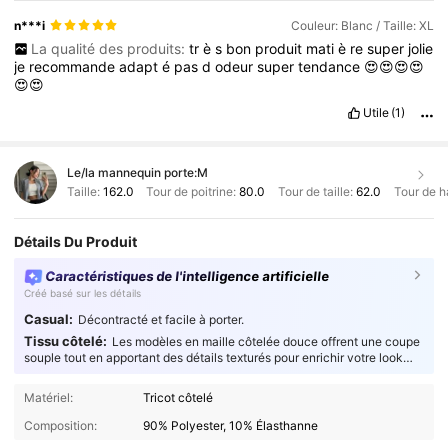
n***i
Couleur: Blanc / Taille: XL
La qualité des produits:
tr
è
s
bon
produit
mati
è
re
super
jolie
je
recommande
adapt
é
pas
d
odeur
super
tendance
😍😍😍😍
😍😍
Utile
(1)
Le/la mannequin porte:
M
Taille:
162.0
Tour de poitrine:
80.0
Tour de taille:
62.0
Tour de h
Détails Du Produit
Caractéristiques de l'intelligence artificielle
Créé basé sur les détails
Casual:
Décontracté et facile à porter.
Tissu côtelé:
Les modèles en maille côtelée douce offrent une coupe
souple tout en apportant des détails texturés pour enrichir votre look
quotidien d'un confort inégalé.
Matériel:
Tricot côtelé
Composition:
90% Polyester, 10% Élasthanne