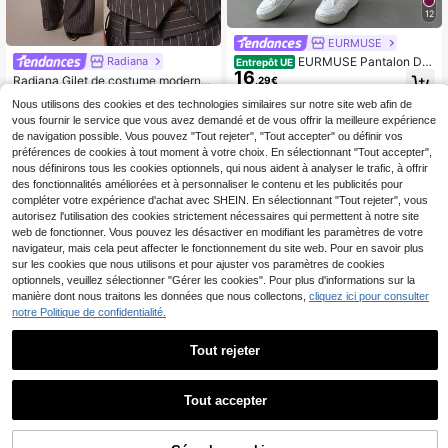
12
EURMUSE
Radiana
EURMUSE Pantalon De
Entrepôt UE
16
Costume Gris Pour Femme En Form
Radiana Gilet de costume moderne
,29€
e De Cône Avec Taille Détaillée
13
urbain élégant vintage sexy avec p
Dès
,49€
Nous utilisons des cookies et des technologies similaires sur notre site web afin de
atchwork de dentelle et rayures po
vous fournir le service que vous avez demandé et de vous offrir la meilleure expérience
ur femmes, polyvalent et facile à as
sortir, pour sorties décontractées qu
de navigation possible. Vous pouvez "Tout rejeter", "Tout accepter" ou définir vos
otidiennes, shopping, fêtes, style Ol
préférences de cookies à tout moment à votre choix. En sélectionnant "Tout accepter",
d Money, trajets et bureau
nous définirons tous les cookies optionnels, qui nous aident à analyser le trafic, à offrir
des fonctionnalités améliorées et à personnaliser le contenu et les publicités pour
compléter votre expérience d'achat avec SHEIN. En sélectionnant "Tout rejeter", vous
autorisez l'utilisation des cookies strictement nécessaires qui permettent à notre site
web de fonctionner. Vous pouvez les désactiver en modifiant les paramètres de votre
navigateur, mais cela peut affecter le fonctionnement du site web. Pour en savoir plus
sur les cookies que nous utilisons et pour ajuster vos paramètres de cookies
optionnels, veuillez sélectionner "Gérer les cookies". Pour plus d'informations sur la
manière dont nous traitons les données que nous collectons,
cliquez ici pour consulter
notre Politique de confidentialité.
Tout rejeter
Tout accepter
5
Silquee
Flirla Pantalon large cas
Entrepôt UE
Silquee Gilet en dentelle élégant po
20
ual plissé de couleur unie pour fem
ur femme & pantalon de costume po