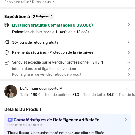
Pas votre taille? Dites-nous
Expédition à
Belgium
Livraison gratuite(Commandes ≥ 39,00€)
Estimation de livraison:
le 11 août et le 18 août
30-jours de retours gratuits
Paiements sécurisés · Protection de la vie privée
Vendu et expédié par le vendeur professionnel : SHEIN
Informations et obligations du vendeur
Pour signaler ce vendeur et/ou ce produit
Le/la mannequin porte:
M
Taille:
160.0
Tour de poitrine:
81.0
Tour de taille:
64.0
Tour de h
Détails Du Produit
Caractéristiques de l'intelligence artificielle
Créé basé sur les détails
Tissu tissé:
Un toucher tissé net pour une allure raffinée.