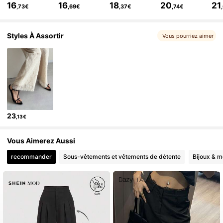
16
16
18
20
21
,73€
,69€
,37€
,74€
619K Suiveurs
4,82
619K Suiveurs
4,82
Styles À Assortir
Vous pourriez aimer
23
,13€
Vous Aimerez Aussi
recommander
Sous-vêtements et vêtements de détente
Bijoux & m