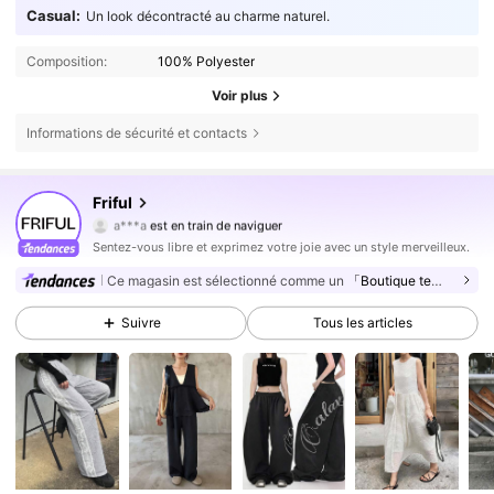
Casual:
Un look décontracté au charme naturel.
Composition:
100% Polyester
Voir plus
Informations de sécurité et contacts
619K Suiveurs
4,82
Friful
a***a
est en train de naviguer
619K Suiveurs
4,82
Sentez-vous libre et exprimez votre joie avec un style merveilleux.
619K Suiveurs
4,82
Ce magasin est sélectionné comme un
「Boutique tendance」
619K Suiveurs
4,82
Suivre
Tous les articles
619K Suiveurs
4,82
619K Suiveurs
4,82
619K Suiveurs
4,82
619K Suiveurs
4,82
619K Suiveurs
4,82