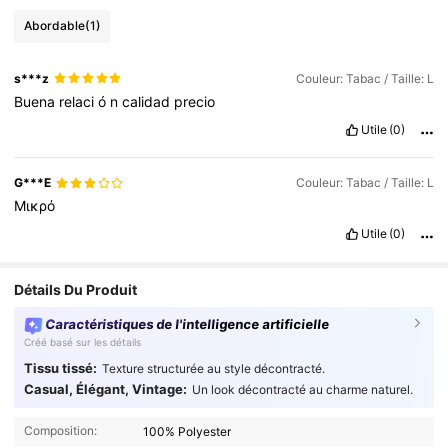
Abordable
(1)
s***z
Couleur: Tabac / Taille: L
Buena
relaci
ó
n
calidad
precio
Utile
(0)
G***E
Couleur: Tabac / Taille: L
Μικρό
Utile
(0)
Détails Du Produit
Caractéristiques de l'intelligence artificielle
Créé basé sur les détails
Tissu tissé:
Texture structurée au style décontracté.
Casual, Élégant, Vintage:
Un look décontracté au charme naturel.
Composition:
100% Polyester