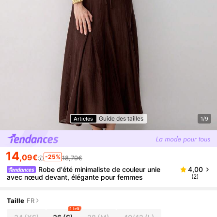
Guide des tailles
Articles
1/9
14
,09€
-25%
18,79€
Robe d'été minimaliste de couleur unie
4,00
avec nœud devant, élégante pour femmes
(2)
Taille
FR
1 left