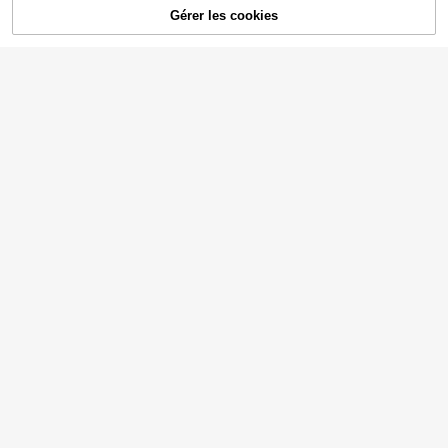
Gérer les cookies
AJOUTER AU PANIER