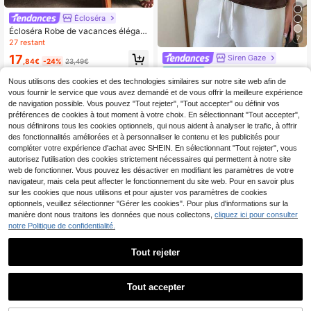
Écloséra
Écloséra Robe de vacances élégant
7
e pour femme, robe verte à col en V
27 restant
et manches courtes avec lien à la t
17
Siren Gaze
aille
,84€
-24%
23,49€
Siren Gaze Blouse en sa
Entrepôt UE
tin à empiècement en dentelle à ép
Nous utilisons des cookies et des technologies similaires sur notre site web afin de
8
Dès
,90€
aules obliques pour femmes
vous fournir le service que vous avez demandé et de vous offrir la meilleure expérience
de navigation possible. Vous pouvez "Tout rejeter", "Tout accepter" ou définir vos
préférences de cookies à tout moment à votre choix. En sélectionnant "Tout accepter",
nous définirons tous les cookies optionnels, qui nous aident à analyser le trafic, à offrir
des fonctionnalités améliorées et à personnaliser le contenu et les publicités pour
compléter votre expérience d'achat avec SHEIN. En sélectionnant "Tout rejeter", vous
autorisez l'utilisation des cookies strictement nécessaires qui permettent à notre site
web de fonctionner. Vous pouvez les désactiver en modifiant les paramètres de votre
navigateur, mais cela peut affecter le fonctionnement du site web. Pour en savoir plus
sur les cookies que nous utilisons et pour ajuster vos paramètres de cookies
optionnels, veuillez sélectionner "Gérer les cookies". Pour plus d'informations sur la
manière dont nous traitons les données que nous collectons,
cliquez ici pour consulter
notre Politique de confidentialité.
Tout rejeter
Tout accepter