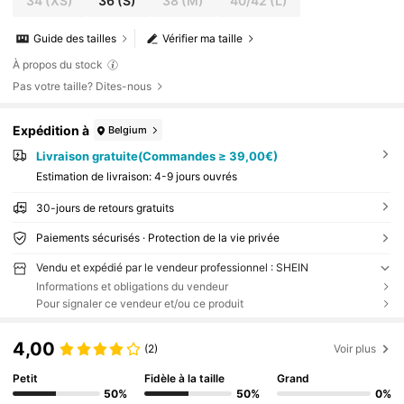
34
(XS)
36
(S)
38
(M)
40/42
(L)
Guide des tailles
Vérifier ma taille
À propos du stock
Pas votre taille? Dites-nous
Expédition à
Belgium
Livraison gratuite(Commandes ≥ 39,00€)
Estimation de livraison:
4-9 jours ouvrés
30-jours de retours gratuits
Paiements sécurisés · Protection de la vie privée
Vendu et expédié par le vendeur professionnel : SHEIN
Informations et obligations du vendeur
Pour signaler ce vendeur et/ou ce produit
4,00
(2)
Voir plus
Petit
Fidèle à la taille
Grand
50%
50%
0%