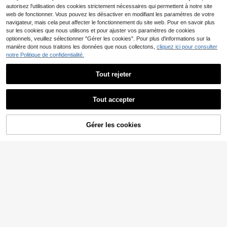
autorisez l'utilisation des cookies strictement nécessaires qui permettent à notre site
web de fonctionner. Vous pouvez les désactiver en modifiant les paramètres de votre
navigateur, mais cela peut affecter le fonctionnement du site web. Pour en savoir plus
sur les cookies que nous utilisons et pour ajuster vos paramètres de cookies
optionnels, veuillez sélectionner "Gérer les cookies". Pour plus d'informations sur la
manière dont nous traitons les données que nous collectons,
cliquez ici pour consulter
notre Politique de confidentialité.
Tout rejeter
Tout accepter
6
#Entrez en scène
Short rouge polyvalent et confortab
SHEIN SXY Short en PU
Entrepôt UE
Gérer les cookies
15
AJOUTER AU PANIER
le avec volant, nouveau short bouff
9
noir à imprimé lézard iridescent pou
,28€
-1%
15,49€
,89€
ant sexy, mini-short en dentelle. Co
r femmes, Halloween
nvient pour la boîte de nuit, les festi
vals de musique, les concerts, les s
oirées dansantes, Halloween et les
sorties d'été