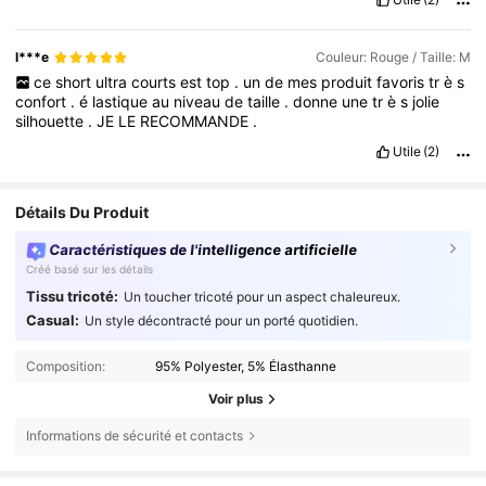
l***e
Couleur: Rouge / Taille: M
ce
short
ultra
courts
est
top
.
un
de
mes
produit
favoris
tr
è
s
confort
.
é
lastique
au
niveau
de
taille
.
donne
une
tr
è
s
jolie
silhouette
.
JE
LE
RECOMMANDE
.
Utile
(2)
Détails Du Produit
Caractéristiques de l'intelligence artificielle
Créé basé sur les détails
Tissu tricoté:
Un toucher tricoté pour un aspect chaleureux.
Casual:
Un style décontracté pour un porté quotidien.
Composition:
95% Polyester, 5% Élasthanne
Voir plus
Informations de sécurité et contacts