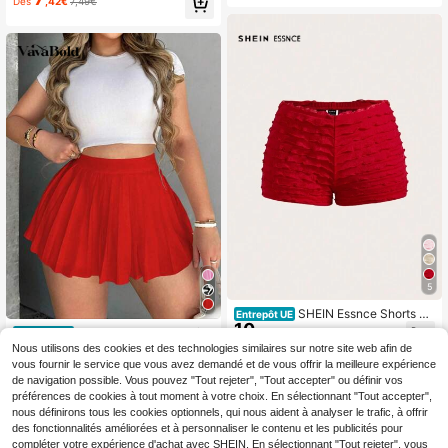
Dès
,42€
7,49€
tenue de plage pour femmes, Top d
e bikini, Ibiza, maillot de bain doré
d'été
5
SHEIN Essnce Shorts co
Entrepôt UE
10
urts rouges décontractés pour fem
VaVaBold Short-jupe fe
,49€
Entrepôt UE
mes, taille basse, coupe slim, élasti
13
mme à taille haute plissé, couleur u
Nous utilisons des cookies et des technologies similaires sur notre site web afin de
,52€
ques, mini-shorts, shorts boxeurs à
nie décontractée pour vêtements d
vous fournir le service que vous avez demandé et de vous offrir la meilleure expérience
volants, shorts rouges, bas rouges,
u Nouvel An
de navigation possible. Vous pouvez "Tout rejeter", "Tout accepter" ou définir vos
shorts assortis, shorts de fille tomat
préférences de cookies à tout moment à votre choix. En sélectionnant "Tout accepter",
e, shorts d'été kawaii à nœud et plis
sés
nous définirons tous les cookies optionnels, qui nous aident à analyser le trafic, à offrir
des fonctionnalités améliorées et à personnaliser le contenu et les publicités pour
compléter votre expérience d'achat avec SHEIN. En sélectionnant "Tout rejeter", vous