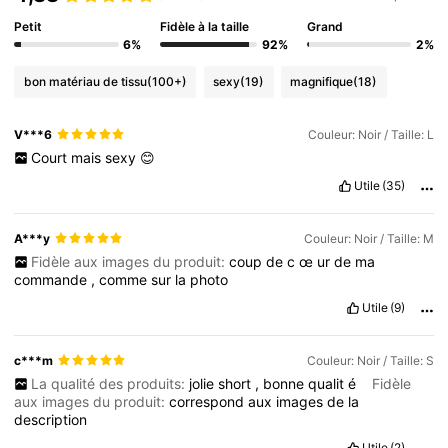
Petit
Fidèle à la taille
Grand
6%
92%
2%
bon matériau de tissu
(100+)
sexy
(19)
magnifique
(18)
V***6
Couleur: Noir / Taille: L
Court
mais
sexy
😊
Utile
(35)
A***y
Couleur: Noir / Taille: M
Fidèle aux images du produit:
coup
de
c
œ
ur
de
ma
commande
,
comme
sur
la
photo
Utile
(9)
c***m
Couleur: Noir / Taille: S
La qualité des produits:
jolie
short
,
bonne
qualit
é
Fidèle
aux images du produit:
correspond
aux
images
de
la
description
Utile
(2)