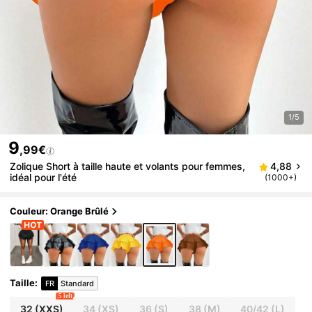
1/5
9
,99€
Zolique Short à taille haute et volants pour femmes,
4,88
idéal pour l'été
(1000+)
Couleur: Orange Brûlé
Taille
:
FR
Standard
5 left
32
(XXS)
34
(XS)
36
(S)
38
(M)
40/42
(L)