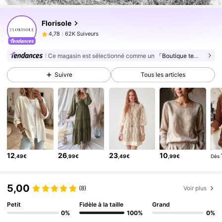
62K Suiveurs
4,78
Florisole
62K Suiveurs
4,78
3***2
est en train de naviguer
62K Suiveurs
4,78
Ce magasin est sélectionné comme un
「Boutique tendance」
62K Suiveurs
4,78
Suivre
Tous les articles
62K Suiveurs
4,78
62K Suiveurs
4,78
62K Suiveurs
4,78
62K Suiveurs
4,78
62K Suiveurs
4,78
12
26
23
10
,49€
,99€
,49€
,99€
Dès
62K Suiveurs
4,78
62K Suiveurs
4,78
5,00
(8)
Voir plus
Petit
Fidèle à la taille
Grand
0%
100%
0%