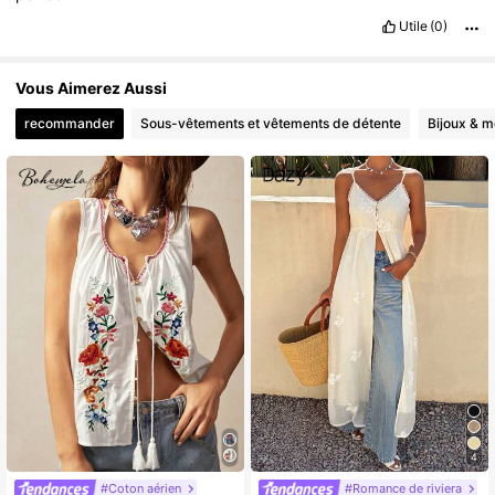
Utile
(0)
Vous Aimerez Aussi
recommander
Sous-vêtements et vêtements de détente
Bijoux & m
4
#Coton aérien
#Romance de riviera