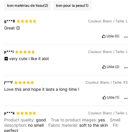
bon matériau de tissu
(2)
bon pour la peau
(1)
g***8
Couleur: Blanc / Taille: L
Great
😊
Utile
(0)
p***l
Couleur: Blanc / Taille: L
very
cute
i
like
it
alot
Utile
(2)
j***f
Couleur: Blanc / Taille: XS
Love
this
and
hope
it
lasts
a
long
time
!
Utile
(1)
p***k
Couleur: Blanc / Taille: L
Product quality:
good
True to product images:
yes
Smell
description:
no
smell
Fabric material:
soft
to
the
skin
Fit:
perfect