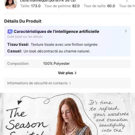
Le/la mannequin porte:
FR 36 (S)
Taille:
173.0
Tour de poitrine:
82.0
Tour de taille:
60.0
Tour de 
Détails Du Produit
Caractéristiques de l'intelligence artificielle
Créé basé sur les détails
Tissu tissé:
Texture tissée avec une finition soignée.
Casual:
Un look décontracté au charme naturel.
Composition:
100% Polyester
Voir plus
Informations de sécurité et contacts