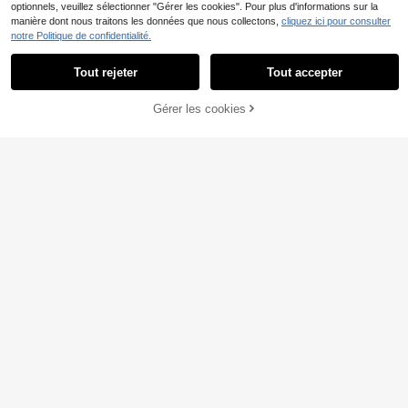
optionnels, veuillez sélectionner "Gérer les cookies". Pour plus d'informations sur la
manière dont nous traitons les données que nous collectons,
cliquez ici pour consulter
notre Politique de confidentialité.
Tout rejeter
Tout accepter
Gérer les cookies
AJOUTER AU PANIER