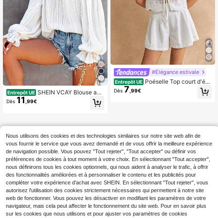
#Élégance estivale
Poéselle Top court d'été
Entrepôt UE
7
à manches volantées en tissu brodé
Dès
,99€
SHEIN VCAY Blouse am
Entrepôt UE
avec laçage, blouse d'été pour fem
11
ple à épaules dénudées, avec volan
mes, laçage devant, blouse à lacet
Dès
,99€
ts et nœud devant, couleur unie po
s, blouse à manches courtes, jolie bl
ur femmes
ouse d'été
Nous utilisons des cookies et des technologies similaires sur notre site web afin de
vous fournir le service que vous avez demandé et de vous offrir la meilleure expérience
de navigation possible. Vous pouvez "Tout rejeter", "Tout accepter" ou définir vos
préférences de cookies à tout moment à votre choix. En sélectionnant "Tout accepter",
nous définirons tous les cookies optionnels, qui nous aident à analyser le trafic, à offrir
des fonctionnalités améliorées et à personnaliser le contenu et les publicités pour
compléter votre expérience d'achat avec SHEIN. En sélectionnant "Tout rejeter", vous
autorisez l'utilisation des cookies strictement nécessaires qui permettent à notre site
web de fonctionner. Vous pouvez les désactiver en modifiant les paramètres de votre
navigateur, mais cela peut affecter le fonctionnement du site web. Pour en savoir plus
sur les cookies que nous utilisons et pour ajuster vos paramètres de cookies