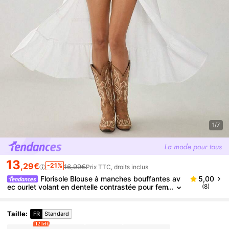
1/7
13
,29€
-21%
16,99€
Prix TTC, droits inclus
Florisole Blouse à manches bouffantes av
5,00
ec ourlet volant en dentelle contrastée pour fem
(8)
mes, modèle d'été
Taille
:
FR
Standard
12 left