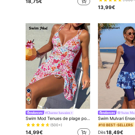
18,75€
13,99€
18
#Charme hawaïen
Swim Mul
Swim Mod Tenues de plage pour femmes, short-jupe imprimé floral avec cordon à croisillons en V, ruchée, robe de maillot de bain sexy pour dames, été
#10 BEST-SELLERS
(500+)
14,99€
18,49€
Dès