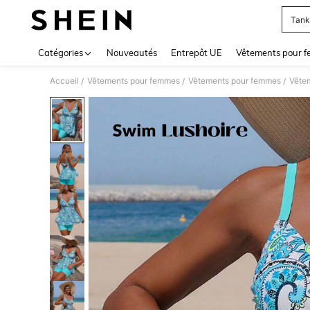
Tank
Use up 
Catégories
Nouveautés
Entrepôt UE
Vêtements pour 
Accueil
Vêtements pour femmes
Vêtements pour femmes
Vête
/
/
/