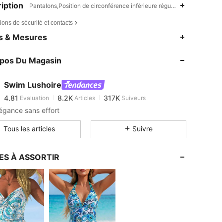
iption
Pantalons,Position de circonférence inférieure régulière,Torsadé
ions de sécurité et contacts
4,81
8.2K
317K
es & Mesures
4,81
8.2K
317K
opos Du Magasin
4,81
8.2K
317K
4,81
8.2K
317K
Swim Lushoire
4,81
8.2K
317K
Evaluation
Articles
Suiveurs
3***5
est en train de naviguer
4,81
8.2K
317K
égance sans effort
4,81
8.2K
317K
Tous les articles
Suivre
4,81
8.2K
317K
4,81
8.2K
317K
ES À ASSORTIR
4,81
8.2K
317K