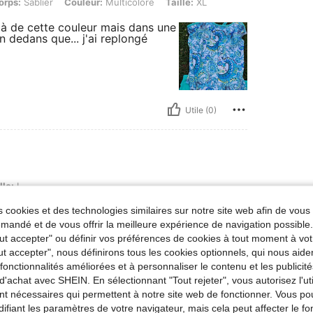
orps:
Sablier
Couleur:
Multicolore
Taille:
XL
jà de cette couleur mais dans une
n dedans que... j'ai replongé
Utile (0)
lle:
L
 cookies et des technologies similaires sur notre site web afin de vous 
andé et de vous offrir la meilleure expérience de navigation possibl
Tout accepter" ou définir vos préférences de cookies à tout moment à vot
ut accepter", nous définirons tous les cookies optionnels, qui nous aide
Utile (0)
es fonctionnalités améliorées et à personnaliser le contenu et les publici
d'achat avec SHEIN. En sélectionnant "Tout rejeter", vous autorisez l'uti
nt nécessaires qui permettent à notre site web de fonctionner. Vous po
'avis
ifiant les paramètres de votre navigateur, mais cela peut affecter le 