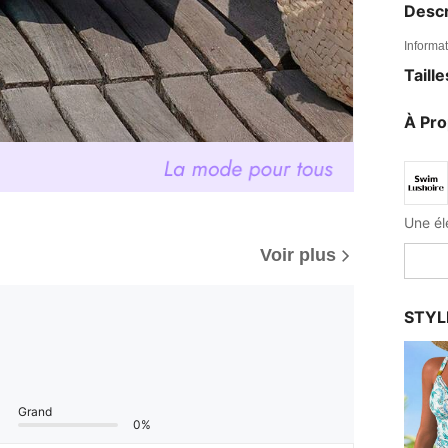
Descr
Informat
Taill
À Pr
Une él
Voir plus
STYL
Grand
0%