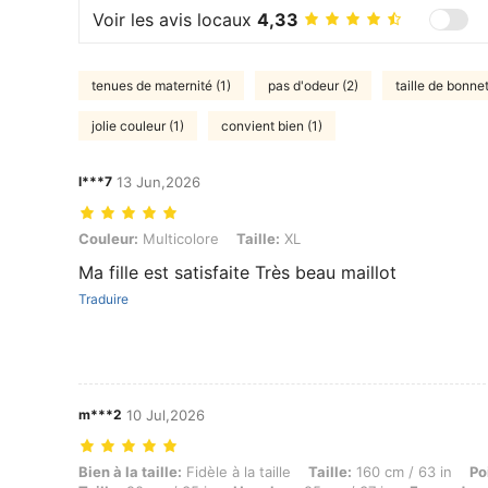
Voir les avis locaux
4,33
tenues de maternité (1)
pas d'odeur (2)
taille de bonnet
jolie couleur (1)
convient bien (1)
l***7
13 Jun,2026
Couleur: Multicolore, Taille: XL
Couleur:
Multicolore
Taille:
XL
Ma fille est satisfaite Très beau maillot
Traduire
m***2
10 Jul,2026
Bien à la taille: Fidèle à la taille, Taille: 160 cm / 63 in, Poids: 68 k
Bien à la taille:
Fidèle à la taille
Taille:
160 cm / 63 in
Po