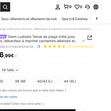
0
0
ouver. Press Enter to select.
Sous-vêtements et vêtements de nuit
Sports & Extérieur
Enfants
Swim Lushoire Tenue de plage d'été pour femmes, débardeur à imprimé cachemire aléatoire et short de couleur unie 2 pièces, maillot de bain, convient pour les vacances à la plage
Swim Lushoire Tenue de plage d'été pour
, débardeur à imprimé cachemire aléatoire et
de couleur unie 2 pièces, maillot de bain, convient
SKU: sz260313104092635038622
(16 Commentaires)
es vacances à la plage
6
,99€
ICE AND AVAILABILITY
FR Taille
(S)
38 (M)
40/42 (L)
44 (XL)
%
des clients ont trouvé que la taille était fidèle
de des tailles
e taille? Dites-moi votre taille