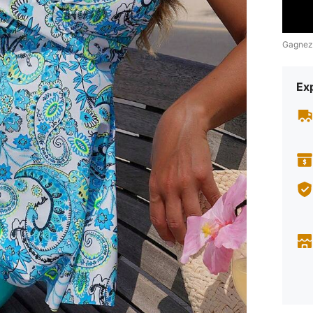
Gagnez
Exp