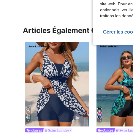
site web. Pour en
optionnels, veuil
traitons les donn
Articles Également Consultés
Gérer les coo
6
12
Swim Lushoire
Swim Lus