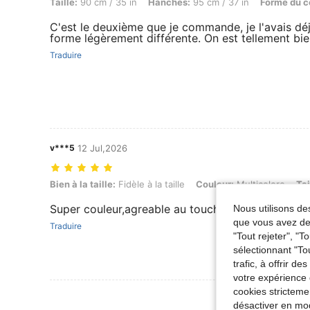
Taille:
90 cm / 35 in
Hanches:
95 cm / 37 in
Forme du c
C'est le deuxième que je commande, je l'avais dé
forme légèrement différente. On est tellement bie
Traduire
v***5
12 Jul,2026
Bien à la taille: Fidèle à la taille, Couleur: Multicolore, Taille: L
Bien à la taille:
Fidèle à la taille
Couleur:
Multicolore
Tai
Super couleur,agreable au touche,
Nous utilisons des
que vous avez dem
Traduire
"Tout rejeter", "
sélectionnant "To
trafic, à offrir d
votre expérience 
cookies stricteme
Voir Plus D
désactiver en mod