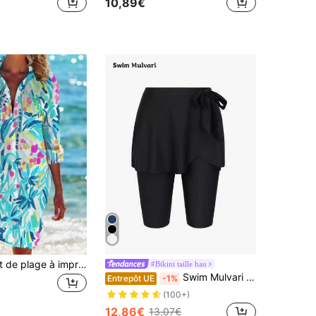
10,89€
Couvre-maillot de plage à imprimé tropical à simple boutonnage pour femmes, idéal pour les vacances d'été
#Bikini taille hau
Swim Mulvari Nouveau short-jupe à taille nouée pour femmes, bas de maillot de bain décontracté noir pour vacances
Entrepôt UE
-1%
(100+)
12,86€
13,07€