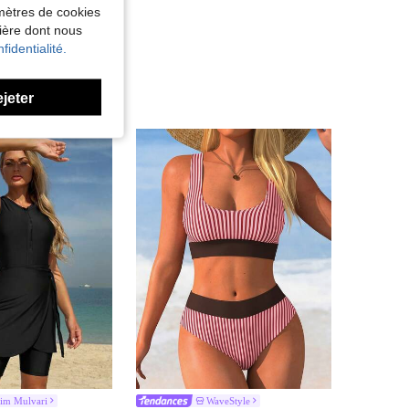
amètres de cookies
nière dont nous
fidentialité.
ejeter
im Mulvari
WaveStyle