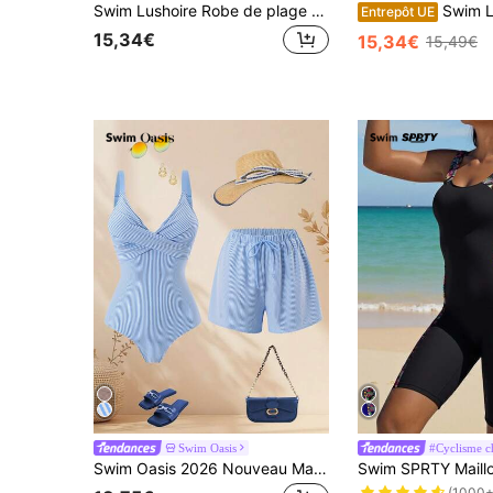
Swim Lushoire Robe de plage pour femmes 2026 SS, jupe de maillot de bain pour dames, tenue de vacances de plage imprimée fleurie bohème, maillot de bain romantique avec nœud papillon élégant, multicolore, marron, kaki, doré, maillot de bain une pièce, sexy, naturel, nomade, cowgirl occidentale, coucher de soleil californien, nouvelle mode printemps-été 2026, Nouvel An, Saint-Valentin, rentrée scolaire, saison des voyages, convient pour la plage, le thé de l'après-midi, les fêtes, le port quotidien, les loisirs, les sports de plein air, tenue à la mode
Swim Lushoire Robe de maillot de bain femme de c
Entrepôt UE
15,34€
15,34€
15,49€
Swim Oasis
#Cyclisme c
Swim Oasis 2026 Nouveau Maillot de Bain Femme 2 Pièces avec Jupe, Tissu Spécial Plage Vacances Élégant décontracté Ensemble de Maillot de Bain
(1000+