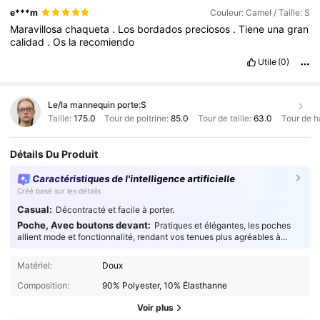
e***m
Couleur: Camel / Taille: S
Maravillosa
chaqueta
.
Los
bordados
preciosos
.
Tiene
una
gran
calidad
.
Os
la
recomiendo
Utile
(0)
Le/la mannequin porte:
S
Taille:
175.0
Tour de poitrine:
85.0
Tour de taille:
63.0
Tour de h
Détails Du Produit
Caractéristiques de l'intelligence artificielle
Créé basé sur les détails
Casual:
Décontracté et facile à porter.
Poche, Avec boutons devant:
Pratiques et élégantes, les poches
allient mode et fonctionnalité, rendant vos tenues plus agréables à
porter au quotidien.
Matériel:
Doux
Composition:
90% Polyester, 10% Élasthanne
Voir plus