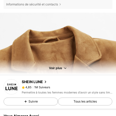
Informations de sécurité et contacts
Voir plus
1M Suiveurs
4,85
SHEIN LUNE
1M Suiveurs
4,85
e***6
est en train de naviguer
1M Suiveurs
4,85
Permettre à toutes les femmes modernes d'avoir un style sans limite.
1M Suiveurs
4,85
Suivre
Tous les articles
1M Suiveurs
4,85
Vous Aimerez Aussi