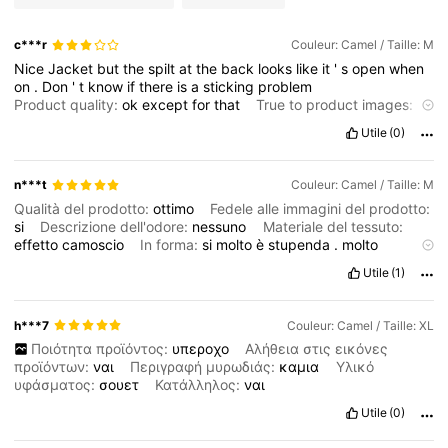
c***r
Couleur: Camel / Taille: M
Nice
Jacket
but
the
spilt
at
the
back
looks
like
it
'
s
open
when
on
.
Don
'
t
know
if
there
is
a
sticking
problem
Product quality:
ok
except
for
that
True to product images:
yes
but
you
can
'
t
see
the
back
Smell description:
not
smell
Utile
(0)
Fabric material:
good
it
is
lined
Fit:
small
n***t
Couleur: Camel / Taille: M
Qualità del prodotto:
ottimo
Fedele alle immagini del prodotto:
si
Descrizione dell'odore:
nessuno
Materiale del tessuto:
effetto
camoscio
In forma:
si
molto
è
stupenda
.
molto
pesante
,
uguale
alla
foto
bel
ricamo
veste
giusta
Utile
(1)
h***7
Couleur: Camel / Taille: XL
Ποιότητα προϊόντος:
υπεροχο
Αλήθεια στις εικόνες
προϊόντων:
ναι
Περιγραφή μυρωδιάς:
καμια
Υλικό
υφάσματος:
σουετ
Κατάλληλος:
ναι
Utile
(0)