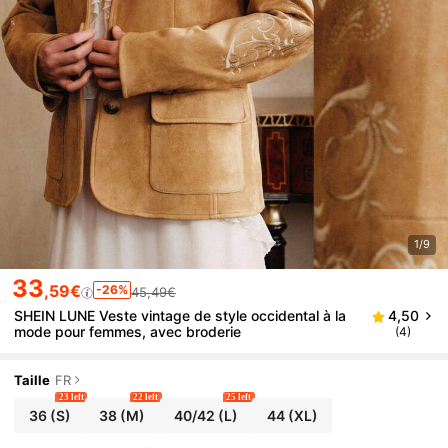
1/9
33
,59€
-26%
45,49€
SHEIN LUNE Veste vintage de style occidental à la
4,50
mode pour femmes, avec broderie
(4)
Taille
FR
23 left
22 left
25 left
36
(S)
38
(M)
40/42
(L)
44
(XL)