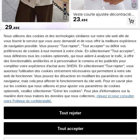
14
Veste courte ajustée décontractée
23
7
pour femme avec col montant, ferm
,49€
eture éclair et boutons décoratifs, m
29
anteau court en daim pour l'automn
,49€
e
Elyressa
Nous utilisons des cookies et des technologies similaires sur notre site web afin de
vous fournir le service que vous avez demandé et de vous offrir la meilleure expérience
de navigation possible. Vous pouvez "Tout rejeter", "Tout accepter" ou définir vos
préférences de cookies à tout moment à votre choix. En sélectionnant "Tout accepter",
nous définirons tous les cookies optionnels, qui nous aident à analyser le trafic, à offrir
des fonctionnalités améliorées et à personnaliser le contenu et les publicités pour
compléter votre expérience d'achat avec SHEIN. En sélectionnant "Tout rejeter", vous
autorisez l'utilisation des cookies strictement nécessaires qui permettent à notre site
web de fonctionner. Vous pouvez les désactiver en modifiant les paramètres de votre
navigateur, mais cela peut affecter le fonctionnement du site web. Pour en savoir plus
sur les cookies que nous utilisons et pour ajuster vos paramètres de cookies
optionnels, veuillez sélectionner "Gérer les cookies". Pour plus d'informations sur la
manière dont nous traitons les données que nous collectons,
cliquez ici pour consulter
notre Politique de confidentialité.
Tout rejeter
Tout accepter