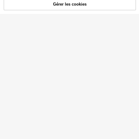
Gérer les cookies
AJOUTER AU PANIER