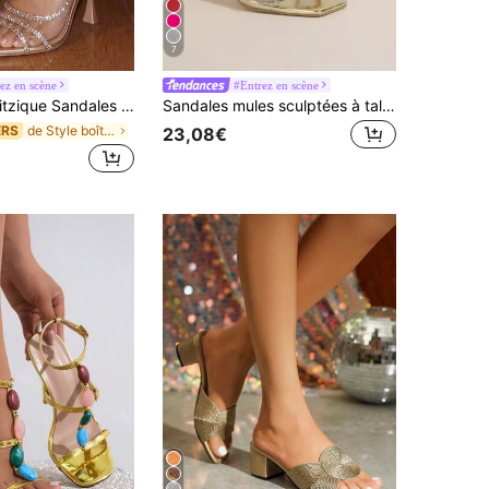
7
ez en scène
#Entrez en scène
lons hauts transparentes en PVC pour femmes avec strass, sandales à talons aiguilles à lanières et bout ouvert pour les occasions de fête en été, la Saint-Valentin, les invités de mariage
Sandales mules sculptées à talon clair avec décoration de bijoux, pour le printemps/été. Sandales à talons hauts dorées pour dames avec détails de bijoux et talon unique
de Style boîte de nuit Sandales pour femmes
ERS
23,08€