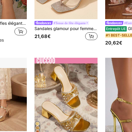
 détails perlés, bout pointu, pantoufles plates pour femmes convenant à toutes les saisons
#Tenue de fête élégante
#Entr
Sandales glamour pour femmes, sandales à talon sculpté avec décoration de strass et design de bride entre les orteils, tenues de printemps et d'été, tongs
Glitzique Sandales à ta
Entrepôt UE
#1 BEST-SELL
21,68€
les
20,62€