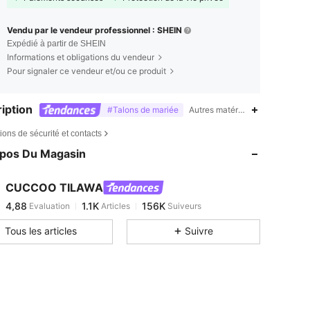
Vendu par le vendeur professionnel : SHEIN
Expédié à partir de SHEIN
Informations et obligations du vendeur
Pour signaler ce vendeur et/ou ce produit
iption
#Talons de mariée
Autres matériaux (TPU),Id al-Ad
4,88
1.1K
156K
ions de sécurité et contacts
4,88
1.1K
156K
opos Du Magasin
4,88
1.1K
156K
4,88
1.1K
156K
CUCCOO TILAWA
4,88
1.1K
156K
Evaluation
Articles
Suiveurs
a***2
est en train de naviguer
4,88
1.1K
156K
Tous les articles
Suivre
4,88
1.1K
156K
4,88
1.1K
156K
4,88
1.1K
156K
4,88
1.1K
156K