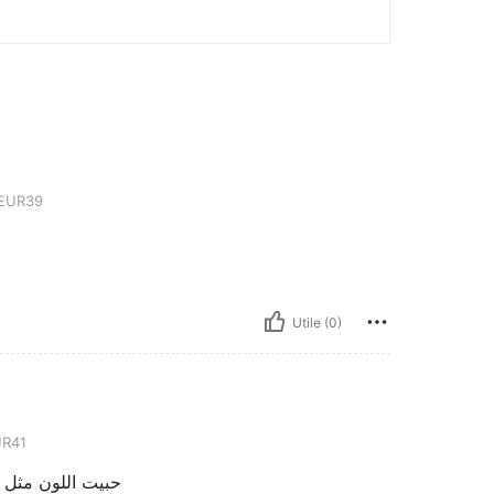
EUR39
Utile (0)
R41
حبيت اللون مثل ا