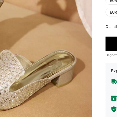
EUR
EUR
Quanti
Gagnez
Exp