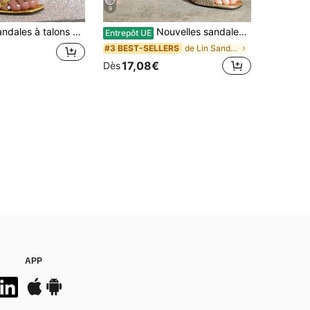
9
 bout carré pour femmes, sexy à bout ouvert, respirantes pour le port décontracté d'été, élégantes pour les fêtes, les mariages, la danse. Confortables talons hauts romains ornés de cristaux
Nouvelles sandales d'été pour femmes avec décoration de corde, styles à talons hauts et à talons bas en noir/argent/orange/doré
Entrepôt UE
de Lin Sandales pour femmes
#3 BEST-SELLERS
17,08€
Dès
APP