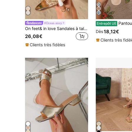
Pantoufles élégantes et décontractées pour femmes avec
#Ocean story
Entrepôt UE
On feet& in love Sandales à talons hauts d'été pour femmes, mode élégante avec perles et paillettes, bout rond et ouvert, pour l'extérieur, polyvalentes pour le trajet domicile-travail, convenant pour assortir avec des robes
18,12€
Dès
26,08€
Clients très fidè
Clients très fidèles