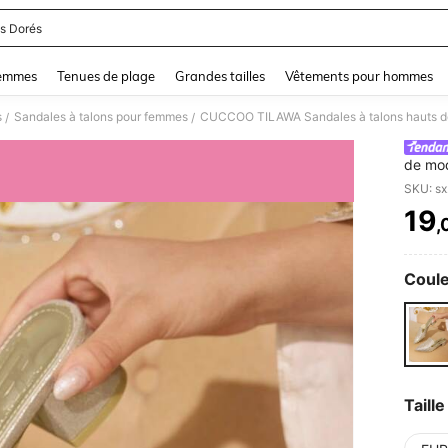
s Dorés
and down arrow keys to navigate search Dernière recherche and Rechercher et Tr
femmes
Tenues de plage
Grandes tailles
Vêtements pour hommes
s
Sandales à talons pour femmes
/
/
de mod
de str
SKU: s
ouvert
19
,
PR
Coule
Taille