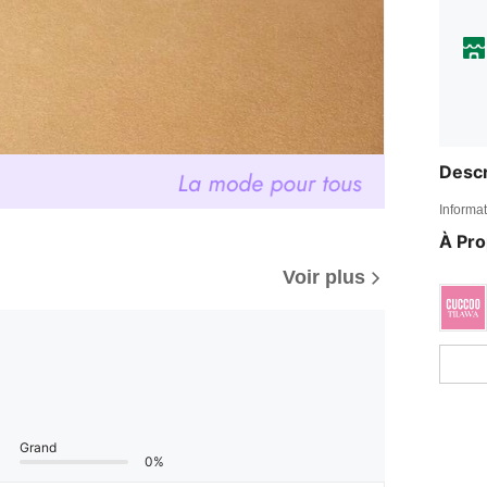
Descr
Informat
À Pr
Voir plus
Grand
0%