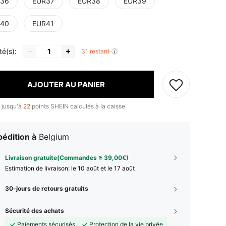
36
EUR37
EUR38
EUR39
40
EUR41
té(s):
31 restant
AJOUTER AU PANIER
 jusqu'à
22
points SHEIN calculés à la caisse.
édition à
Belgium
Livraison gratuite(Commandes ≥ 39,00€)
Estimation de livraison:
le 10 août et le 17 août
30-jours de retours gratuits
Sécurité des achats
Paiements sécurisés
Protection de la vie privée