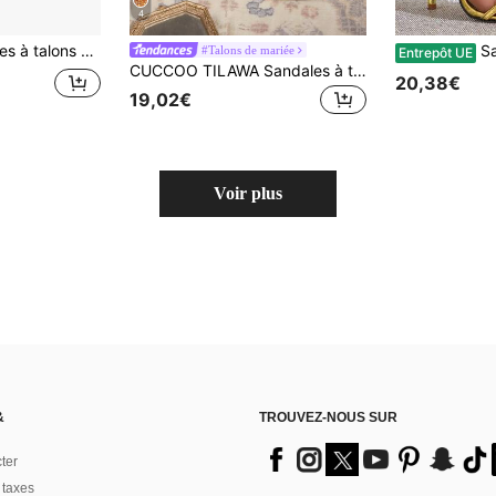
4
alistes polyvalentes et décontractées pour l'été
Sandales à talons hauts à
#Talons de mariée
Entrepôt UE
CUCCOO TILAWA Sandales à talons hauts ornées de cristaux et de strass pour femmes, convenant aux activités extérieures et aux fêtes, chaussures de printemps et d'été, talons pour le printemps, Pâques et les bals
20,38€
19,02€
Voir plus
&
TROUVEZ-NOUS SUR
ter
 taxes