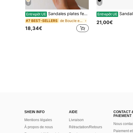
7
5
Sandales plates femme chics à boucle métallique, mules à talon bas confortables et polyvalentes antidérapantes, bordeaux. Tenues printemps été
Sandales à talons hauts minim
Entrepôt UE
Entrepôt UE
de Boucle en métal Sandales pour femmes
#7 BEST-SELLERS
21,00€
18,34€
SHEIN INFO
AIDE
CONTACT 
PAIEMENT
Mentions légales
Livraison
Nous contac
À propos de nous
Rétractation/Retours
Paiement et