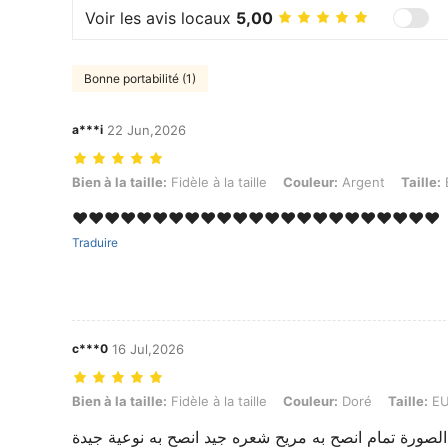
Voir les avis locaux
5,00
Bonne portabilité (1)
a***i
22 Jun,2026
Bien à la taille: Fidèle à la taille, Couleur: Argent, Taille: EUR39
Bien à la taille:
Fidèle à la taille
Couleur:
Argent
Taille:
❤️❤️❤️❤️❤️❤️❤️❤️❤️❤️❤️❤️❤️❤️❤️❤️❤️❤️❤️❤️❤️❤️❤️
Traduire
c***0
16 Jul,2026
Bien à la taille: Fidèle à la taille, Couleur: Doré, Taille: EUR41
Bien à la taille:
Fidèle à la taille
Couleur:
Doré
Taille:
EU
لصورة تمام انصح به مريح شعره جيد انصح به نوعية جيدة