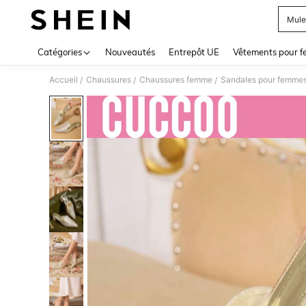
Mule
Use up 
Catégories
Nouveautés
Entrepôt UE
Vêtements pour 
Accueil
Chaussures
Chaussures femme
Sandales pour femme
/
/
/