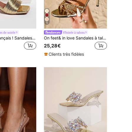
5
s de soirée
#Soirée à talons
Minimaliste français ! Sandales à talons hauts avec bride fine et bout carré, mules d'été pour femmes, talons épais
On feet& in love Sandales à talons hauts élégantes et sexy pour femmes avec brides ornées de strass et bout ouvert. Convient pour être assorti avec des robes, tenues de printemps et d'été
25,28€
Clients très fidèles