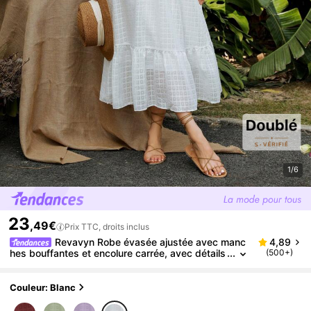
1/6
23
,49€
Prix TTC, droits inclus
Revavyn Robe évasée ajustée avec manc
4,89
hes bouffantes et encolure carrée, avec détails
(500+)
de panneau. Tenue de vacances pour femme
Couleur: Blanc