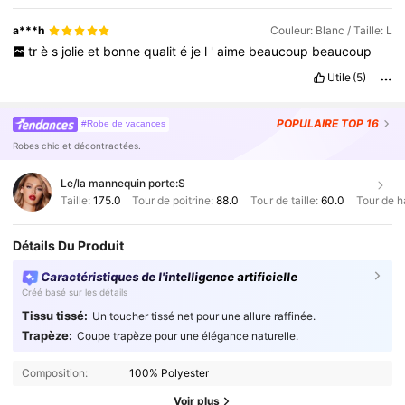
a***h
Couleur: Blanc / Taille: L
tr
è
s
jolie
et
bonne
qualit
é
je
l
'
aime
beaucoup
beaucoup
Utile
(5)
POPULAIRE
TOP 16
#Robe de vacances
Robes chic et décontractées.
Le/la mannequin porte:
S
Taille:
175.0
Tour de poitrine:
88.0
Tour de taille:
60.0
Tour de h
Détails Du Produit
Caractéristiques de l'intelligence artificielle
Créé basé sur les détails
Tissu tissé:
Un toucher tissé net pour une allure raffinée.
Trapèze:
Coupe trapèze pour une élégance naturelle.
Composition:
100% Polyester
Voir plus