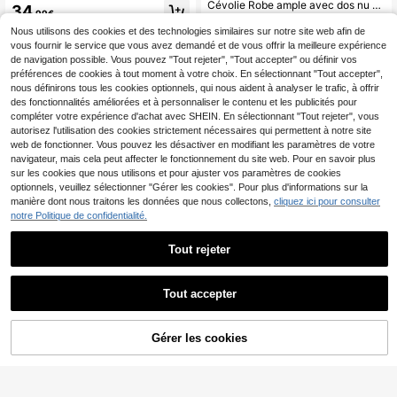
Cévolie Robe ample avec dos nu et nœud, style minimaliste de couleur unie pour vacances à la plage
34
,99€
17
,49€
Nous utilisons des cookies et des technologies similaires sur notre site web afin de
vous fournir le service que vous avez demandé et de vous offrir la meilleure expérience
de navigation possible. Vous pouvez "Tout rejeter", "Tout accepter" ou définir vos
préférences de cookies à tout moment à votre choix. En sélectionnant "Tout accepter",
nous définirons tous les cookies optionnels, qui nous aident à analyser le trafic, à offrir
des fonctionnalités améliorées et à personnaliser le contenu et les publicités pour
compléter votre expérience d'achat avec SHEIN. En sélectionnant "Tout rejeter", vous
autorisez l'utilisation des cookies strictement nécessaires qui permettent à notre site
web de fonctionner. Vous pouvez les désactiver en modifiant les paramètres de votre
navigateur, mais cela peut affecter le fonctionnement du site web. Pour en savoir plus
sur les cookies que nous utilisons et pour ajuster vos paramètres de cookies
optionnels, veuillez sélectionner "Gérer les cookies". Pour plus d'informations sur la
manière dont nous traitons les données que nous collectons,
cliquez ici pour consulter
notre Politique de confidentialité.
Tout rejeter
5
Tout accepter
6
Glimmora
Siren Gaze
Glimmora Robe décontractée à volants et rayures pour femmes en vacances
Gérer les cookies
Siren Gaze Robe longue élégante de style français noire et beige pour tea party d'été, robe en lin à manches courtes, bloc de couleurs, coupe trapèze mi-longue pour femmes
AJOUTER AU PANIER
19
,49€
16
,49€