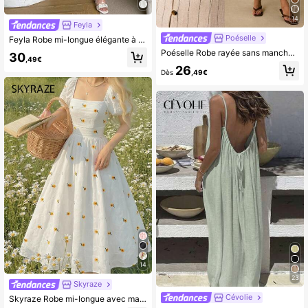
14
Feyla
Poéselle
Feyla Robe mi-longue élégante à manches courtes avec décolleté en cœur, patchwork en maille et couleur unie pour femmes
Poéselle Robe rayée sans manches pour femmes, décontractée pour les vacances
30
,49€
26
Dès
,49€
14
23
Skyraze
Cévolie
Skyraze Robe mi-longue avec manches bouffantes, plissée à la poitrine et à la taille cintrée