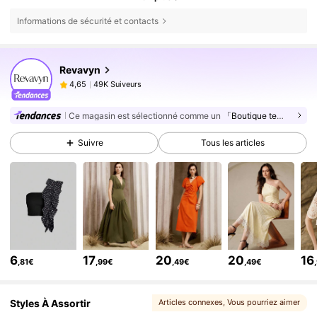
Informations de sécurité et contacts
49K Suiveurs
4,65
Revavyn
49K Suiveurs
4,65
c***e
est en train de naviguer
49K Suiveurs
4,65
Ce magasin est sélectionné comme un
「Boutique tendance」
49K Suiveurs
4,65
Suivre
Tous les articles
49K Suiveurs
4,65
49K Suiveurs
4,65
49K Suiveurs
4,65
49K Suiveurs
4,65
49K Suiveurs
4,65
6
17
20
20
16
,81€
,99€
,49€
,49€
49K Suiveurs
4,65
49K Suiveurs
4,65
Styles À Assortir
Articles connexes
, Vous pourriez aimer