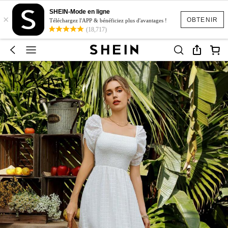
SHEIN-Mode en ligne
×
OBTENIR
Téléchargez l'APP & bénéficiez plus d'avantages !
(18,717)