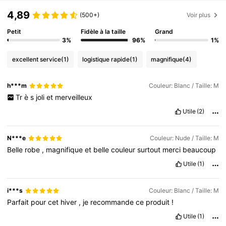
4,89
(500+)
Voir plus
Petit
Fidèle à la taille
Grand
3%
96%
1%
excellent service
(1)
logistique rapide
(1)
magnifique
(4)
h***m
Couleur: Blanc / Taille: M
Tr
è
s
joli
et
merveilleux
Utile
(2)
N***e
Couleur: Nude / Taille: M
Belle
robe
,
magnifique
et
belle
couleur
surtout
merci
beaucoup
Utile
(1)
i***s
Couleur: Blanc / Taille: M
Parfait
pour
cet
hiver
,
je
recommande
ce
produit
!
Utile
(1)