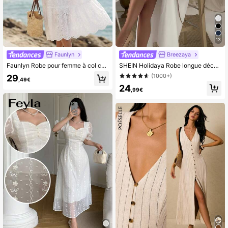
13
Faunlyn
Breezaya
Faunlyn Robe pour femme à col carré, manches courtes en pétales et broderie effet brûlé
SHEIN Holidaya Robe longue décontractée pour femmes, couleur unie, avec ceinture à la taille et boutons devant
(1000+)
29
,49€
24
,99€