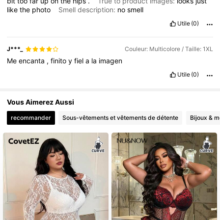
bit
too
far
up
on
the
hips
.
True to product images:
looks
just
like
the
photo
Smell description:
no
smell
Utile
(0)
J***_
Couleur: Multicolore / Taille: 1XL
Me
encanta
,
finito
y
fiel
a
la
imagen
Utile
(0)
Vous Aimerez Aussi
recommander
Sous-vêtements et vêtements de détente
Bijoux & m