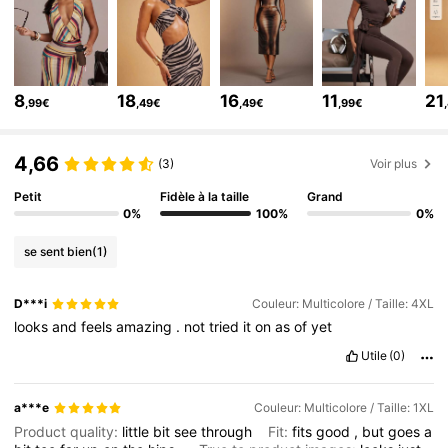
984K Suiveurs
4,79
984K Suiveurs
4,79
984K Suiveurs
4,79
8
18
16
11
21
,99€
,49€
,49€
,99€
984K Suiveurs
4,79
4,66
(3)
Voir plus
Petit
Fidèle à la taille
Grand
0%
100%
0%
se sent bien
(1)
D***i
Couleur: Multicolore / Taille: 4XL
looks
and
feels
amazing
.
not
tried
it
on
as
of
yet
Utile
(0)
a***e
Couleur: Multicolore / Taille: 1XL
Product quality:
little
bit
see
through
Fit:
fits
good
,
but
goes
a