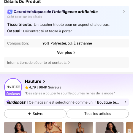
Détails Du Produit
Caractéristiques de l'intelligence artificielle
Créé basé sur les détails
Tissu tricoté:
Un toucher tricoté pour un aspect chaleureux.
Casual:
Décontracté et facile à porter.
Composition:
95% Polyester, 5% Élasthanne
Voir plus
Informations de sécurité et contacts
984K Suiveurs
4,79
Hauture
984K Suiveurs
4,79
n***0
est en train de naviguer
984K Suiveurs
4,79
"Des styles à couper le souffle pour les reines de la mode "
984K Suiveurs
Ce magasin est sélectionné comme un
「Boutique tendance」
4,79
984K Suiveurs
4,79
Suivre
Tous les articles
984K Suiveurs
4,79
984K Suiveurs
4,79