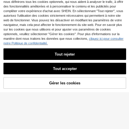
é de l'après-midi, les vacances boh
nous définirons tous les cookies optionnels, qui nous aident à analyser le trafic, à offrir
n, noir
èmes, la plage, les tenues d'été, les
des fonctionnalités améliorées et à personnaliser le contenu et les publicités pour
combinaisons de vacances, les co
compléter votre expérience d'achat avec SHEIN. En sélectionnant "Tout rejeter", vous
mbinaisons de festivals de musique,
autorisez l'utilisation des cookies strictement nécessaires qui permettent à notre site
les combinaisons imprimées zébré,
web de fonctionner. Vous pouvez les désactiver en modifiant les paramètres de votre
l'été, les combinaisons, les tenues
western pour femmes, les tenues de
navigateur, mais cela peut affecter le fonctionnement du site web. Pour en savoir plus
cowgirl pour femmes, les tenues de
sur les cookies que nous utilisons et pour ajuster vos paramètres de cookies
concert country, les combinaisons
optionnels, veuillez sélectionner "Gérer les cookies". Pour plus d'informations sur la
de Pâques pour femmes, les combin
manière dont nous traitons les données que nous collectons,
cliquez ici pour consulter
aisons, l'été, les vêtements d'été, le
notre Politique de confidentialité.
s combinaisons pour femmes, les te
nues d'été pour femmes, les combin
aisons pour femmes, les combinaiso
Tout rejeter
ns pantalon pour femmes, les combi
naisons grande taille pour femmes, l
es combinaisons grande taille, les c
Tout accepter
ombinaisons de plage, les vêtement
s grande taille pour femmes, les fête
s, l'élégance, les mariages, les remi
ses de diplômes, les
Gérer les cookies
AJOUTER AU PANIER