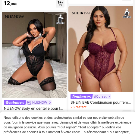
ntelle transparente sexy grande taill
12
ps/été. Manches longues, décor, co
,96€
e
uleur rouge. Élégante et sexy. Comb
inaison grande taille pour la Saint-V
alentin
#Corset
SHEIN BAE Combinaison pour femm
NU&NOW
es grande taille de couleur bordeau
26 restant
NU&NOW Body en dentelle pour fe
x, à la mode et sexy, avec dentelle
mmes, style romantique français, te
13
10
et pois. Idéale pour les sorties, les fê
,64€
-19%
16,99€
,84€
-16%
12,99€
nue décontractée élégante et Top d
Nous utilisons des cookies et des technologies similaires sur notre site web afin de
tes, les tops rouges, les hauts sexy,
e gamme, mode jeune et chic, tricot
vous fournir le service que vous avez demandé et de vous offrir la meilleure expérience
les tenues de club sexy, la Saint-Va
extensible, design de taille fine, ma
lentin, les tenues de Saint-Valentin
de navigation possible. Vous pouvez "Tout rejeter", "Tout accepter" ou définir vos
nches longues, minimaliste, polyval
pour femmes, les rendez-vous, le th
préférences de cookies à tout moment à votre choix. En sélectionnant "Tout accepter",
ent pour le travail et le port quotidie