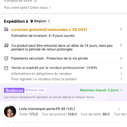
À propos du stock
Pas votre taille? Dites-nous
Expédition à
Belgium
Livraison gratuite(Commandes ≥ 39,00€)
Estimation de livraison:
4-9 jours ouvrés
Ce produit peut être retourné dans un délai de 14 jours, mais pas
pendant la période de retour prolongée
Paiements sécurisés · Protection de la vie privée
Vendu et expédié par le vendeur professionnel : SHEIN
Informations et obligations du vendeur
Pour signaler ce vendeur et/ou ce produit
Nouveau
depuis 3 jours
#Charme voile
Les tissus transparents ajoutent un attrait délicat à chaque tenue.
Le/la mannequin porte:
FR 46 (1XL)
Taille:
172.0
Tour de poitrine:
108.0
Tour de taille:
66.0
Tour de 