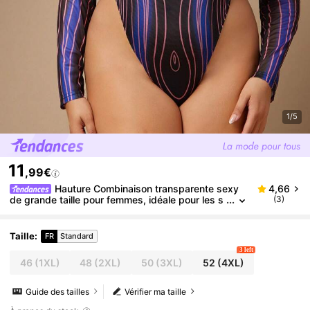
1/5
11
,99€
Hauture Combinaison transparente sexy
4,66
de grande taille pour femmes, idéale pour les s
(3)
oirées printemps/été
Taille
:
FR
Standard
3 left
46
(1XL)
48
(2XL)
50
(3XL)
52
(4XL)
Guide des tailles
Vérifier ma taille