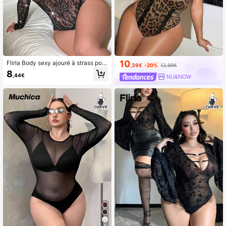
10
Flirla Body sexy ajouré à strass pour
,39€
-20%
12,99€
femme grande taille
8
,44€
NU&NOW
5