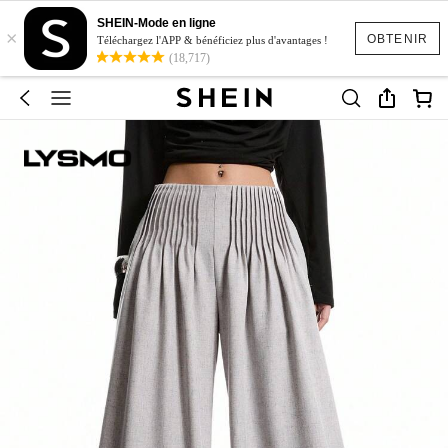
SHEIN-Mode en ligne
×
OBTENIR
Téléchargez l'APP & bénéficiez plus d'avantages !
(18,717)