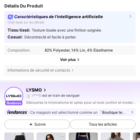
Détails Du Produit
Caractéristiques de l'intelligence artificielle
Créé basé sur les détails
Tissu tissé:
Texture tissée avec une finition soignée.
Casual:
Décontracté et facile à porter.
Composition:
82% Polyester, 14% Lin, 4% Élasthanne
Voir plus
Informations de sécurité et contacts
797K Suiveurs
4,76
LYSMO
r***0
est en train de naviguer
797K Suiveurs
4,76
Découvrez le minimalisme et optez pour un look confort et moderne au quotidien.
797K Suiveurs
4,76
Ce magasin est sélectionné comme un
「Boutique tendance」
797K Suiveurs
4,76
Suivre
Tous les articles
797K Suiveurs
4,76
797K Suiveurs
4,76