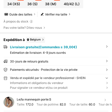
34
(XS)
36
(S)
38
(M)
40/42
(L)
Guide des tailles
Vérifier ma taille
À propos du stock
Pas votre taille? Dites-nous
Expédition à
Belgium
Livraison gratuite(Commandes ≥ 39,00€)
Estimation de livraison:
4-9 jours ouvrés
30-jours de retours gratuits
Paiements sécurisés · Protection de la vie privée
Vendu et expédié par le vendeur professionnel : SHEIN
Informations et obligations du vendeur
Pour signaler ce vendeur et/ou ce produit
Le/la mannequin porte:
S
Taille:
172.0
Tour de poitrine:
82.0
Tour de taille:
60.0
Tour de h