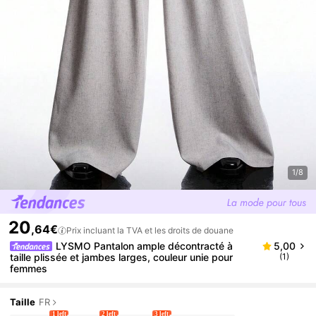
1/8
20
,64€
Prix incluant la TVA et les droits de douane
LYSMO Pantalon ample décontracté à
5,00
taille plissée et jambes larges, couleur unie pour
(1)
femmes
Taille
FR
1 left
2 left
3 left