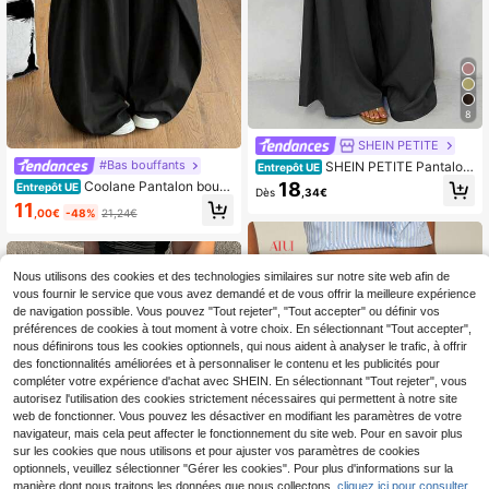
8
SHEIN PETITE
#Bas bouffants
SHEIN PETITE Pantalon
Entrepôt UE
rétro taille basse jambes larges, pan
18
Coolane Pantalon bouff
Entrepôt UE
Dès
,34€
talon long fluide décontracté bohè
ant ample pour femmes, style auto
11
me pour femmes, vêtements d'auto
,00€
-48%
21,24€
mne, décontracté, streetwear, hippi
mne pour femmes, retour à l'école,
e, preppy, business décontracté, ol
vacances, gris foncé, vacances, fe
d money, tenue de bureau
mmes de petite taille
Nous utilisons des cookies et des technologies similaires sur notre site web afin de
vous fournir le service que vous avez demandé et de vous offrir la meilleure expérience
de navigation possible. Vous pouvez "Tout rejeter", "Tout accepter" ou définir vos
préférences de cookies à tout moment à votre choix. En sélectionnant "Tout accepter",
nous définirons tous les cookies optionnels, qui nous aident à analyser le trafic, à offrir
des fonctionnalités améliorées et à personnaliser le contenu et les publicités pour
compléter votre expérience d'achat avec SHEIN. En sélectionnant "Tout rejeter", vous
autorisez l'utilisation des cookies strictement nécessaires qui permettent à notre site
web de fonctionner. Vous pouvez les désactiver en modifiant les paramètres de votre
navigateur, mais cela peut affecter le fonctionnement du site web. Pour en savoir plus
sur les cookies que nous utilisons et pour ajuster vos paramètres de cookies
optionnels, veuillez sélectionner "Gérer les cookies". Pour plus d'informations sur la
manière dont nous traitons les données que nous collectons,
cliquez ici pour consulter