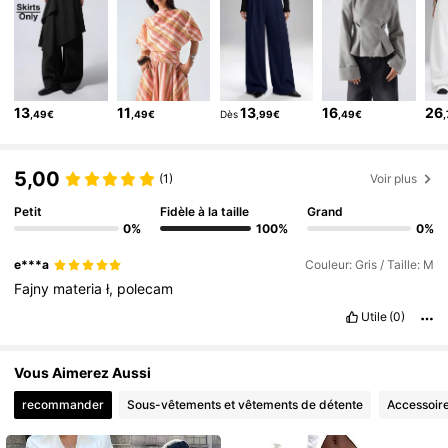
797K Suiveurs
4,76
797K Suiveurs
4,76
797K Suiveurs
4,76
13
11
13
16
26
,49€
,49€
Dès
,99€
,49€
797K Suiveurs
4,76
797K Suiveurs
4,76
5,00
(1)
Voir plus
Petit
Fidèle à la taille
Grand
0%
100%
0%
e***a
Couleur: Gris / Taille: M
Fajny
materia
ł,
polecam
Utile
(0)
Vous Aimerez Aussi
recommander
Sous-vêtements et vêtements de détente
Accessoir