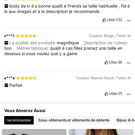
body
de
tr
è
s
bonne
qualit
é
Prends
sa
taille
habituelle
,
fid
è
le
aux
images
et
à
la
description
je
recommande
.
Utile
(13)
c***1
Couleur: Beige / Taille: M
La qualité des produits:
magnifique
Description de l'odeur:
bon
Matriel fabriqué:
qualit
é
Les
filles
prenez
une
taille
en
dessous
si
vous
voulez
que
ç
a
gaine
Utile
(9)
s***a
Couleur: Marron fonçé / Taille: M
Parfait
Utile
(7)
Vous Aimerez Aussi
recommander
Sous-vêtements et vêtements de détente
Bijoux & m