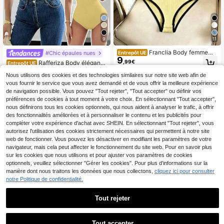
9
11
Franclia Body femme
#Chic épaules nues
Entrepôt UE
9
d'été couleur abricot avec blocs de
,99€
Rafferiza Body élégant
Entrepôt UE
couleurs, col carré, côtelé brossé, él
10
à épaules dénudées et ourlet froncé
,99€
égant et décontracté, une pièce po
Nous utilisons des cookies et des technologies similaires sur notre site web afin de
pour femmes, coupe slim
ur la plage, les vacances, le style Y
vous fournir le service que vous avez demandé et de vous offrir la meilleure expérience
2K, les concerts country, les fêtes, l
de navigation possible. Vous pouvez "Tout rejeter", "Tout accepter" ou définir vos
es trajets, le bureau et les tenues so
préférences de cookies à tout moment à votre choix. En sélectionnant "Tout accepter",
ciales
nous définirons tous les cookies optionnels, qui nous aident à analyser le trafic, à offrir
des fonctionnalités améliorées et à personnaliser le contenu et les publicités pour
compléter votre expérience d'achat avec SHEIN. En sélectionnant "Tout rejeter", vous
autorisez l'utilisation des cookies strictement nécessaires qui permettent à notre site
web de fonctionner. Vous pouvez les désactiver en modifiant les paramètres de votre
navigateur, mais cela peut affecter le fonctionnement du site web. Pour en savoir plus
sur les cookies que nous utilisons et pour ajuster vos paramètres de cookies
optionnels, veuillez sélectionner "Gérer les cookies". Pour plus d'informations sur la
manière dont nous traitons les données que nous collectons,
cliquez ici pour consulter
notre Politique de confidentialité.
Tout rejeter
4
Tout accepter