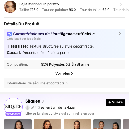
Le/la mannequin porte:
S
Taille:
175.0
Tour de poitrine:
86.0
Tour de taille:
63.0
Tour de h
Détails Du Produit
Caractéristiques de l'intelligence artificielle
Créé basé sur les détails
Tissu tissé:
Texture structurée au style décontracté.
Casual:
Décontracté et facile à porter.
Composition:
95% Polyester, 5% Élasthanne
Voir plus
Informations de sécurité et contacts
762K Suiveurs
4,81
Silquee
Suivre
b***3
est en train de naviguer
762K Suiveurs
4,81
Libérez la reine du style qui sommeille en vous
762K Suiveurs
4,81
762K Suiveurs
4,81