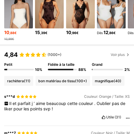
762K Suiveurs
4,81
762K Suiveurs
4,81
762K Suiveurs
4,81
10
15
10
12
,88€
,39€
,96€
Dès
,86€
Dès
762K Suiveurs
4,81
10,99€
762K Suiveurs
4,81
762K Suiveurs
4,81
4,84
(1000+)
Voir plus
762K Suiveurs
4,81
Petit
Fidèle à la taille
Grand
10%
88%
2%
rachètera
(11)
bon matériau de tissu
(100+)
magnifique
(40)
s***d
Couleur: Orange / Taille: XS
Il
et
parfait
j
’
aime
beaucoup
cette
couleur
.
Oublier
pas
de
liker
pour
les
points
svp
!
Utile
(31)
m***7
Couleur: Noir / Taille: M