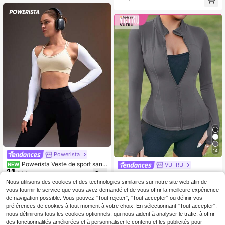
décontractée et de plein air Veste d
e randonnée pour femmes Veste dé
contractée, Manteaux thermiques,
Veste d'automne et d'hiver, Veste é
paisse GARDEZ AU CHAUD, Mante
aux d'hiver pour femmes Veste d'at
hleisure Veste noire et grise, Retour
à l'école
14
Powerista
Powerista Veste de sport sans
VUTRU
NEW
11
manches à manches longues de co
,99€
VUTRU 1 pièce Veste de sport avec
uleur unie, dos nu, fitness, course,
18
trou pour le pouce pour femmes, vêt
Nous utilisons des cookies et des technologies similaires sur notre site web afin de
,67€
mode, gym, décontracté, entraînem
ement de sport ajusté pour le joggin
vous fournir le service que vous avez demandé et de vous offrir la meilleure expérience
ent, sortie, T-shirt blanc, protection
g et le yoga, printemps
de navigation possible. Vous pouvez "Tout rejeter", "Tout accepter" ou définir vos
solaire blanche
préférences de cookies à tout moment à votre choix. En sélectionnant "Tout accepter",
nous définirons tous les cookies optionnels, qui nous aident à analyser le trafic, à offrir
des fonctionnalités améliorées et à personnaliser le contenu et les publicités pour