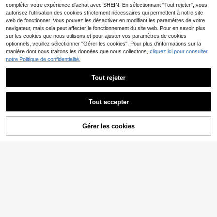
compléter votre expérience d'achat avec SHEIN. En sélectionnant "Tout rejeter", vous
autorisez l'utilisation des cookies strictement nécessaires qui permettent à notre site
web de fonctionner. Vous pouvez les désactiver en modifiant les paramètres de votre
navigateur, mais cela peut affecter le fonctionnement du site web. Pour en savoir plus
sur les cookies que nous utilisons et pour ajuster vos paramètres de cookies
optionnels, veuillez sélectionner "Gérer les cookies". Pour plus d'informations sur la
manière dont nous traitons les données que nous collectons,
cliquez ici pour consulter
notre Politique de confidentialité.
Tout rejeter
Tout accepter
9
Nike
Nike Sports Jackets Pa
DAZY Veste de sport aju
Entrepôt UE
Entrepôt UE
Gérer les cookies
18
AJOUTER AU PANIER
ckable Breathable Premium Casual
stée à manches longues pour le run
39 restant
,80€
Weekend Commuting Red NT0316-
ning et le yoga, pour l'été
24
,84€
-6%
26,62€
657