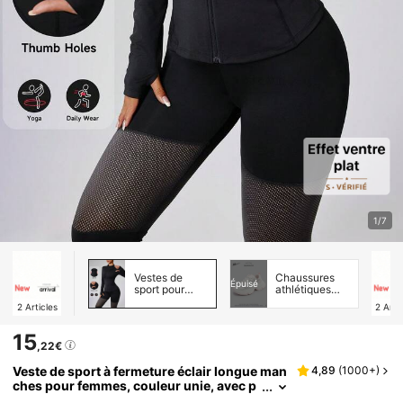
1/7
Vestes de
Chaussures
Épuisé
sport pour
athlétiques
femmes
décontractées
2
Articles
2
Arti
pour femmes
15
,22€
Veste de sport à fermeture éclair longue man
4,89
(
1000+
)
ches pour femmes, couleur unie, avec p
oignets à trou de pouce, pour fitness, yo