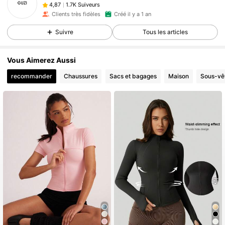
1.7K Suiveurs
4,87
Clients très fidèles
Créé il y a 1 an
1.7K Suiveurs
4,87
Suivre
Tous les articles
Vous Aimerez Aussi
recommander
Chaussures
Sacs et bagages
Maison
Sous-vê