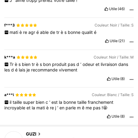
J
’
aime
tropp
prenez
votre
taille
!
Utile
(46)
f***3
Couleur: Noir / Taille: S
mati
è
re
agr
é
able
de
tr
è
s
bonne
qualit
é
Utile
(21)
k***a
Couleur: Noir / Taille: M
Tr
è
s
bien
tr
è
s
bon
produit
pas
d
’
odeur
et
livraison
dans
les
d
é
lais
je
recommande
vivement
Utile
(8)
a***i
Couleur: Blanc / Taille: S
il
taille
super
bien
c
'
est
la
bonne
taille
franchement
incroyable
et
la
mati
è
re
j
'
en
parle
m
ê
me
pas
!🤩
Utile
(8)
GUZI