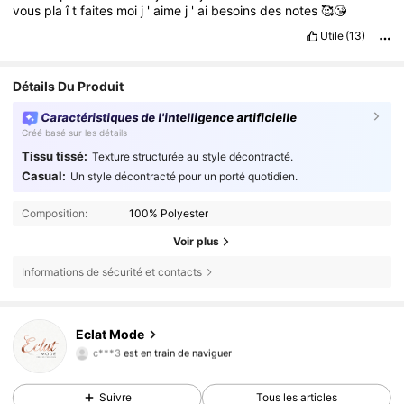
vous
pla
î
t
faites
moi
j
'
aime
j
'
ai
besoins
des
notes
🥰😘
Utile
(13)
Détails Du Produit
Caractéristiques de l'intelligence artificielle
Créé basé sur les détails
Tissu tissé:
Texture structurée au style décontracté.
Casual:
Un style décontracté pour un porté quotidien.
Composition:
100% Polyester
Voir plus
Informations de sécurité et contacts
89 Suiveurs
4,82
Eclat Mode
c***3
est en train de naviguer
89 Suiveurs
4,82
89 Suiveurs
4,82
Suivre
Tous les articles