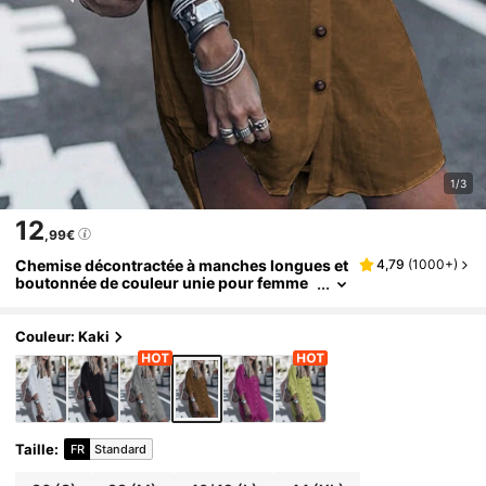
1/3
12
,99€
Chemise décontractée à manches longues et
4,79
(
1000+
)
boutonnée de couleur unie pour femme
s, Eid Printemps
Couleur: Kaki
Taille
:
FR
Standard