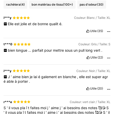
rachètera
(4)
bon matériau de tissu
(100+)
pas d'odeur
(30)
i***y
Couleur: Blanc / Taille: XL
Elle
est
jolie
et
de
bonne
qualit
é.
Utile
(35)
t***0
Couleur: Gris / Taille: S
bien
longue
...
parfait
pour
mettre
sous
un
pull
long
vert
.
Utile
(22)
i***y
Couleur: Noir / Taille: XL
J
’
aime
bien
je
lai
é
galement
en
blanche
,
elle
est
super
agr
é
able
à
porter
.
Utile
(20)
r***e
Couleur: vert clair / Taille: XL
S
'
il
vous
pla
î
t
faites
moi
j
'
aime
j
'
ai
besoins
des
notes
🥰😘
S
'
il
vous
pla
î
t
faites
moi
j
'
aime
j
'
ai
besoins
des
notes
🥰😘
S
'
il