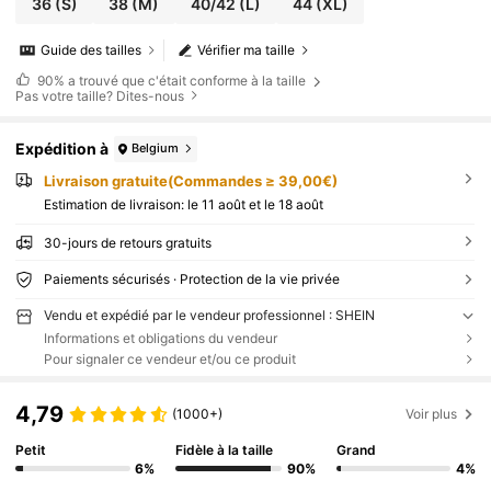
36
(S)
38
(M)
40/42
(L)
44
(XL)
Guide des tailles
Vérifier ma taille
90%
a trouvé que c'était conforme à la taille
Pas votre taille? Dites-nous
Expédition à
Belgium
Livraison gratuite(Commandes ≥ 39,00€)
Estimation de livraison:
le 11 août et le 18 août
30-jours de retours gratuits
Paiements sécurisés · Protection de la vie privée
Vendu et expédié par le vendeur professionnel : SHEIN
Informations et obligations du vendeur
Pour signaler ce vendeur et/ou ce produit
4,79
(1000+)
Voir plus
Petit
Fidèle à la taille
Grand
6%
90%
4%