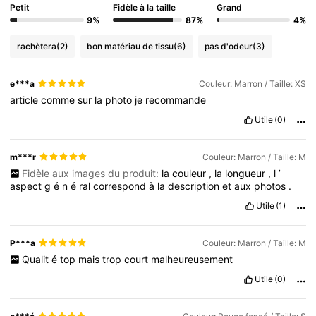
Petit
Fidèle à la taille
Grand
9%
87%
4%
rachètera
(2)
bon matériau de tissu
(6)
pas d'odeur
(3)
e***a
Couleur: Marron / Taille: XS
article
comme
sur
la
photo
je
recommande
Utile
(0)
m***r
Couleur: Marron / Taille: M
Fidèle aux images du produit:
la
couleur
,
la
longueur
,
l
’
aspect
g
é
n
é
ral
correspond
à
la
description
et
aux
photos
.
Utile
(1)
P***a
Couleur: Marron / Taille: M
Qualit
é
top
mais
trop
court
malheureusement
Utile
(0)