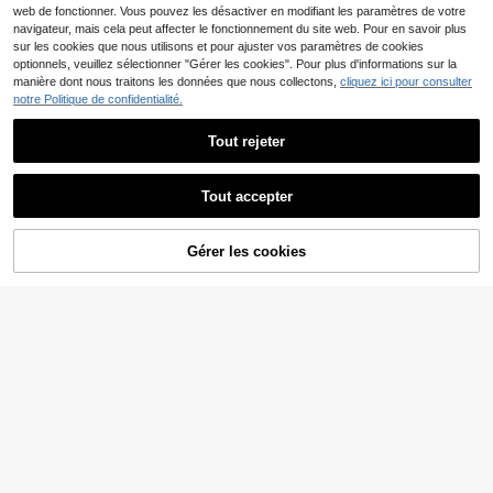
web de fonctionner. Vous pouvez les désactiver en modifiant les paramètres de votre
navigateur, mais cela peut affecter le fonctionnement du site web. Pour en savoir plus
sur les cookies que nous utilisons et pour ajuster vos paramètres de cookies
Afficher les articles similaires en stock
Voir tout
optionnels, veuillez sélectionner "Gérer les cookies". Pour plus d'informations sur la
manière dont nous traitons les données que nous collectons,
cliquez ici pour consulter
notre Politique de confidentialité.
Tout rejeter
11
INAWLY Shorts décontra
Entrepôt UE
Tout accepter
12
ctés pour femmes avec poches, co
Désolés, ce produit est épuisé.
,49€
uleur unie
SHEIN BAE
Gérer les cookies
EN RUPTURE DE STOCK
SHEIN BAE Shorts déco
Entrepôt UE
15
ntractés polyvalents en twill brossé
,83€
-1%
15,99€
pour femmes, idéaux pour l'automn
e et l'hiver. Taille basse, convient p
our les sorties, le style business déc
ontracté et le bureau.