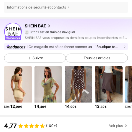
Informations de sécurité et contacts
2.7M Suiveurs
SHEIN BAE
4,83
s***1
est en train de naviguer
2.7M Suiveurs
4,83
SHEIN BAE vous propose les dernières coupes impertinentes et époustouflantes pour votre prochaine soirée amusante.
2.7M Suiveurs
4,83
Ce magasin est sélectionné comme un
「Boutique tendance」
2.7M Suiveurs
4,83
Suivre
Tous les articles
2.7M Suiveurs
4,83
2.7M Suiveurs
4,83
2.7M Suiveurs
4,83
2.7M Suiveurs
4,83
2.7M Suiveurs
4,83
12
14
14
13
Dès
,99€
,49€
,99€
,49€
Dès
2.7M Suiveurs
4,83
2.7M Suiveurs
4,83
4,77
(100+)
Voir plus