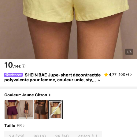
1/6
10
,14€
SHEIN BAE Jupe-short décontractée
4,77
(
100+
)
polyvalente pour femme, couleur unie, sty
le citadin
Couleur: Jaune Citron
Taille
FR
34
(XS)
36
(S)
38
(M)
40/42
(L)