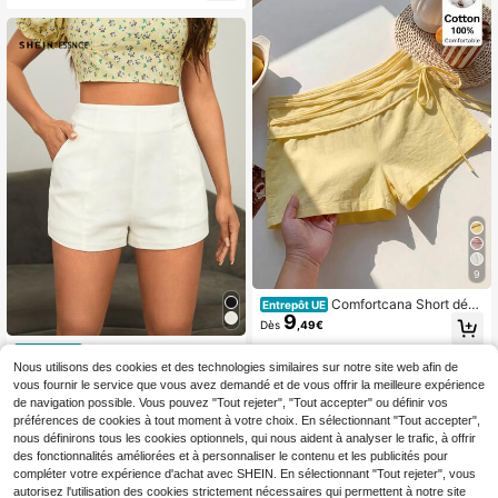
9
Comfortcana Short déco
Entrepôt UE
9
ntracté noué pour femme en 100%
Dès
,49€
coton, jaune crème dopamine, nouv
SHEIN Essnce Short uni
elle collection printemps/été, adapt
Entrepôt UE
15
colore zippé
é à diverses occasions comme les f
Nous utilisons des cookies et des technologies similaires sur notre site web afin de
Dès
,99€
estivals, la plage, les vacances, les
vous fournir le service que vous avez demandé et de vous offrir la meilleure expérience
congés d'été et les concerts de mus
de navigation possible. Vous pouvez "Tout rejeter", "Tout accepter" ou définir vos
ique country
préférences de cookies à tout moment à votre choix. En sélectionnant "Tout accepter",
nous définirons tous les cookies optionnels, qui nous aident à analyser le trafic, à offrir
des fonctionnalités améliorées et à personnaliser le contenu et les publicités pour
compléter votre expérience d'achat avec SHEIN. En sélectionnant "Tout rejeter", vous
autorisez l'utilisation des cookies strictement nécessaires qui permettent à notre site