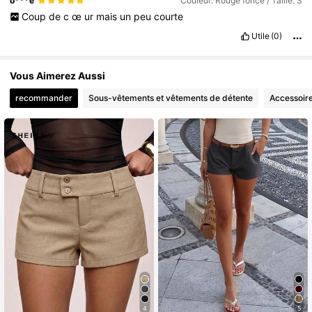
o***é
Couleur: Rouge foncé / Taille: S
Coup
de
c
œ
ur
mais
un
peu
courte
Utile
(0)
Vous Aimerez Aussi
recommander
Sous-vêtements et vêtements de détente
Accessoir
4
5