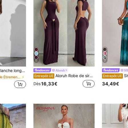
11
7
ongues, dos nu et froncée, élégante pour le printemps
Aloruh
SH
Aloruh Robe de sirène sans manches marron pour femme, convient pour les vacances, les trajets quotidiens, le printemps/l'été
SHEIN BAE Robe super courte à bretell
Entrepôt UE
Entrepôt UE
de Étirement élevé Robes pour femmes
16,33€
34,49€
Dès