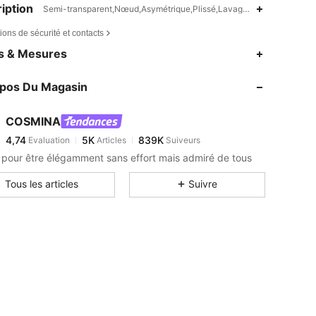
iption
Semi-transparent,Nœud,Asymétrique,Plissé,Lavage en machine ou ne
ions de sécurité et contacts
4,74
5K
839K
es & Mesures
4,74
5K
839K
opos Du Magasin
4,74
5K
839K
4,74
5K
839K
COSMINA
4,74
5K
839K
Evaluation
Articles
Suiveurs
j***0
est en train de naviguer
4,74
5K
839K
pour être élégamment sans effort mais admiré de tous
4,74
5K
839K
Tous les articles
Suivre
4,74
5K
839K
4,74
5K
839K
4,74
5K
839K