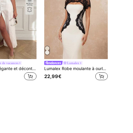
 de vacances
Lumalex
Robe en lin élégante et décontractée pour le trajet, robe de bureau minimaliste quotidienne en lin, robes d'été, robes élégantes pour femmes, robes décontractées pour femmes, robe blanche, luxe discret
Lumalex Robe moulante à ourlet de sirène à manches courtes avec patchwork en dentelle et couleurs contrastées pour femmes
22,99€