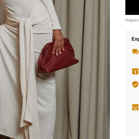
Gagnez
Exp