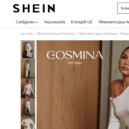
Robe
Use up 
Catégories
Nouveautés
Entrepôt UE
Vêtements pour 
Accueil
Vêtements pour femmes
Vêtements pour femmes
Robe
/
/
/