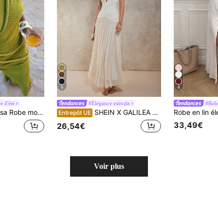
5
8
e d'été
#Élégance estivale
#Robe
 pour femmes, idéale pour les vacances de printemps/été
SHEIN X GALILEA COSMINA Robe fendue sexy à col ras-du-cou avec volants, couleur unie pour femme
Entrepôt UE
33,49€
26,54€
Voir plus