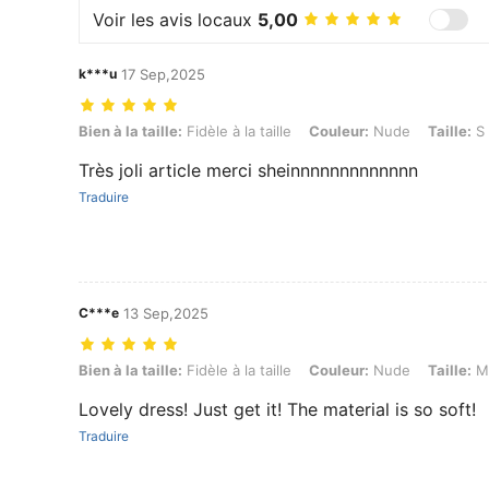
Voir les avis locaux
5,00
k***u
17 Sep,2025
Bien à la taille: Fidèle à la taille, Couleur: Nude, Taille: S
Bien à la taille:
Fidèle à la taille
Couleur:
Nude
Taille:
S
Très joli article merci sheinnnnnnnnnnnnn
Traduire
C***e
13 Sep,2025
Bien à la taille: Fidèle à la taille, Couleur: Nude, Taille: M
Bien à la taille:
Fidèle à la taille
Couleur:
Nude
Taille:
M
Lovely dress! Just get it! The material is so soft!
Traduire