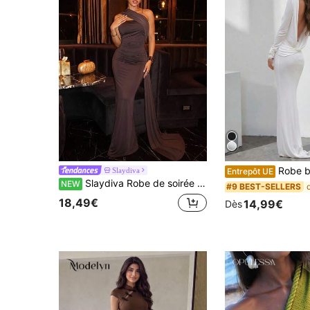
Robe blanche longue à manches l
Slaydiva
Entrepôt UE
Slaydiva Robe de soirée longue maxi sirène marron à une épaule, drapée, froncée et avec écharpe-A
NEW
#9 BEST-SELLERS
18,49€
14,99€
Dès