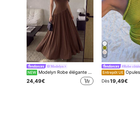
4
Modelyn
#Robe côtièr
Modelyn Robe élégante et romantique pour femme, marron, en maille tricotée douce et extensible, manches longues, boutonnée, manches courtes, taille cintrée, coupe trapèze, style rétro élégant
Opulessa Robe moulante en tricot
NEW
Entrepôt UE
24,49€
19,49€
Dès