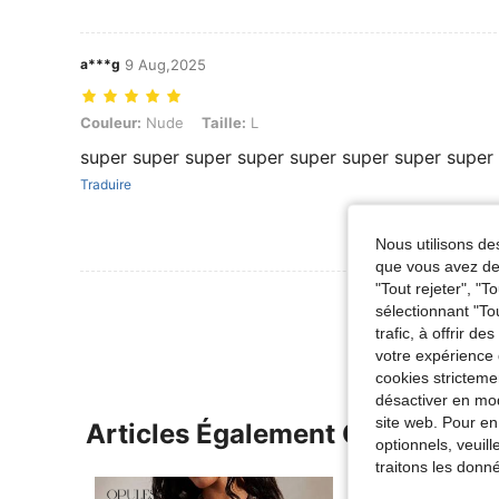
a***g
9 Aug,2025
Couleur: Nude, Taille: L
Couleur:
Nude
Taille:
L
super super super super super super super super
Traduire
Nous utilisons des
que vous avez dem
"Tout rejeter", "
Voir Plus D
sélectionnant "To
trafic, à offrir d
votre expérience 
cookies stricteme
désactiver en mod
site web. Pour en
Articles Également Consultés
optionnels, veuil
traitons les donn