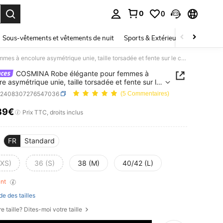
0
0
ouver. Press Enter to select.
Sous-vêtements et vêtements de nuit
Sports & Extérieur
Enfants
COSMINA Robe élégante pour femmes à encolure asymétrique unie, taille torsadée et fente sur le côté
COSMINA Robe élégante pour femmes à
re asymétrique unie, taille torsadée et fente sur le
z2408307276547036
(5 Commentaires)
89€
ICE AND AVAILABILITY
Prix TTC, droits inclus
FR
Standard
(XS)
36 (S)
38 (M)
40/42 (L)
ant
de des tailles
e taille? Dites-moi votre taille