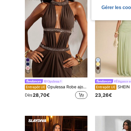
Gérer les coo
10
8
Opulessa
#Élégance es
Opulessa Robe ajourée en maille tricotée de couleur unie sans dos, convenant pour les vacances de printemps/été
SHEIN BAE Robe longue asymétrique 
Entrepôt UE
Entrepôt UE
28,70€
23,26€
Dès