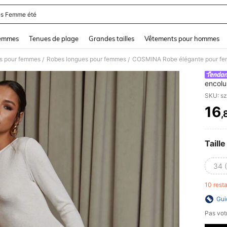
s Femme été
and down arrow keys to navigate search Dernière recherche and Rechercher et Tr
femmes
Tenues de plage
Grandes tailles
Vêtements pour hommes
s pour femmes
Robes longues pour femmes
/
/
encolu
côté
SKU: s
16
,
PR
Taille
34 
10 rest
Gui
Pas votr