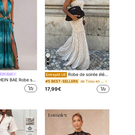
Robe de soirée élégante à pois pour femmes, robe de plage sexy imprimée avec empiècement en maille, printemps & été blanc, bohème chic
EIN BAE
Entrepôt UE
es fines avec boutons métalliques et imprimé vert avocat Y2K sexy et dos nu (Fête de plage, Carnaval, Festival de musique, Convient pour les vacances à la plage, Robe longue imprimée, Robe verte longue, Robe avec décoration de chaîne de perles, Vacances à la plage, Vacances décontractées)
de Tissu en maille Robes pour femmes
#5 BEST-SELLERS
17,99€