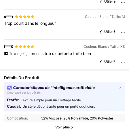
Utile
(9)
c***r
Couleur: Blanc / Taille: M
Trop
court
dans
le
longueur
Utile
(8)
l***0
Couleur: Blanc / Taille: XS
Tr
è
s
joli
j
'
en
suis
tr
è
s
contente
taille
bien
Utile
(7)
Détails Du Produit
Caractéristiques de l'intelligence artificielle
Créé basé sur les détails
Étoffe:
Texture simple pour un coiffage facile.
Casual:
Un style décontracté pour un porté quotidien.
Composition:
52% Viscose, 28% Polyamide, 20% Polyester
Voir plus