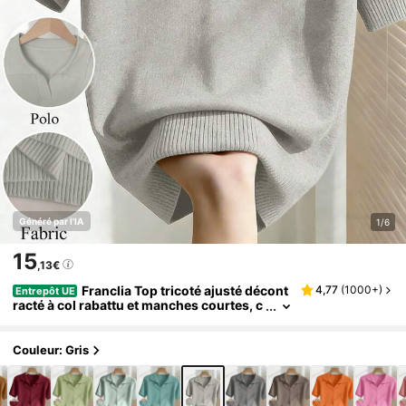
Généré par l'IA
1/6
15
,13€
Franclia Top tricoté ajusté décont
4,77
(
1000+
)
Entrepôt UE
racté à col rabattu et manches courtes, c
ouleur unie simple. Polyvalent pour le pri
ntemps/été
Couleur: Gris