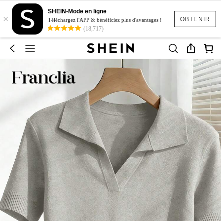
SHEIN-Mode en ligne
×
OBTENIR
Téléchargez l'APP & bénéficiez plus d'avantages !
(18,717)