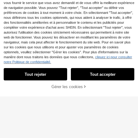
vous fournir le service que vous avez demandé et de vous offrir la meilleure expérience
de navigation possible. Vous pouvez "Tout rejeter", "Tout accepter" ou définir vos
préférences de cookies à tout moment à votre choix. En sélectionnant "Tout accepter",
nous définirons tous les cookies optionnels, qui nous aident à analyser le trafic, à offrir
des fonctionnalités améliorées et à personnaliser le contenu et les publicités pour
compléter votre expérience d'achat avec SHEIN. En sélectionnant "Tout rejeter", vous
autorisez l'utilisation des cookies strictement nécessaires qui permettent à notre site
web de fonctionner. Vous pouvez les désactiver en modifiant les paramètres de votre
navigateur, mais cela peut affecter le fonctionnement du site web. Pour en savoir plus
sur les cookies que nous utilisons et pour ajuster vos paramètres de cookies
optionnels, veuillez sélectionner "Gérer les cookies". Pour plus d'informations sur la
manière dont nous traitons les données que nous collectons,
cliquez ici pour consulter
34
notre Politique de confidentialité.
EMERY ROSE Top en tri
Entrepôt UE
cot à manches courtes rayé et bloc
(1000+)
Tout rejeter
Tout accepter
11
s de couleur décontracté pour fem
13
mes, printemps/été
,36€
Livesso
Gérer les cookies
CRAQUEZ DES MAINTENANT
AJOUTER AU PANIER
Livesso Top tricoté à col
Entrepôt UE
polo et manches courtes pour femm
12
Dès
,99€
es