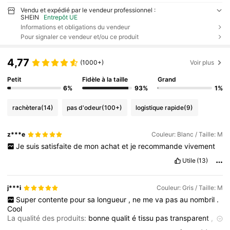
Vendu et expédié par le vendeur professionnel :
SHEIN
Entrepôt UE
Informations et obligations du vendeur
Pour signaler ce vendeur et/ou ce produit
4,77
(1000+)
Voir plus
Petit
Fidèle à la taille
Grand
6%
93%
1%
rachètera
(14)
pas d'odeur
(100+)
logistique rapide
(9)
z***e
Couleur: Blanc / Taille: M
Je
suis
satisfaite
de
mon
achat
et
je
recommande
vivement
Utile
(13)
j***i
Couleur: Gris / Taille: M
Super
contente
pour
sa
longueur
,
ne
me
va
pas
au
nombril
.
Cool
La qualité des produits:
bonne
qualit
é
tissu
pas
transparent
,
é
pais
.
Contente