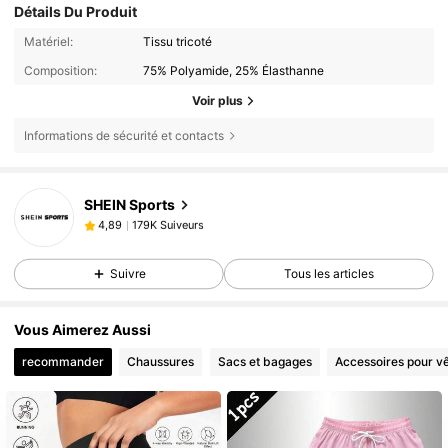
Détails Du Produit
Matériel:
Tissu tricoté
Composition:
75% Polyamide, 25% Élasthanne
Voir plus
Informations de sécurité et contacts
179K Suiveurs
4,89
SHEIN Sports
179K Suiveurs
4,89
k***0
est en train de naviguer
179K Suiveurs
4,89
Suivre
Tous les articles
179K Suiveurs
4,89
179K Suiveurs
4,89
Vous Aimerez Aussi
179K Suiveurs
4,89
recommander
Chaussures
Sacs et bagages
Accessoires pour v
179K Suiveurs
4,89
179K Suiveurs
4,89
179K Suiveurs
4,89