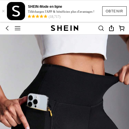
SHEIN-Mode en ligne
×
OBTENIR
Téléchargez l'APP & bénéficiez plus d'avantages !
(18,717)