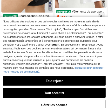
5
4
Vêtements de sport pour
Entrepôt UE
femmes, tenues d'été, pantalons de
9
Short de sport, de fitnes
Entrepôt UE
,40€
9,49€
survêtement, pantalons capri pour f
s et de course à pied pour femmes, t
7
emmes, pantalons capri décontract
Nous utilisons des cookies et des technologies similaires sur notre site web afin de
,99€
aille haute à double poche, séchag
és élastiques pour femmes, coupe a
vous fournir le service que vous avez demandé et de vous offrir la meilleure expérience
e rapide, noir d'été
mple noire avec design de taille plis
de navigation possible. Vous pouvez "Tout rejeter", "Tout accepter" ou définir vos
sée unique, athleisure
préférences de cookies à tout moment à votre choix. En sélectionnant "Tout accepter",
nous définirons tous les cookies optionnels, qui nous aident à analyser le trafic, à offrir
des fonctionnalités améliorées et à personnaliser le contenu et les publicités pour
compléter votre expérience d'achat avec SHEIN. En sélectionnant "Tout rejeter", vous
autorisez l'utilisation des cookies strictement nécessaires qui permettent à notre site
web de fonctionner. Vous pouvez les désactiver en modifiant les paramètres de votre
navigateur, mais cela peut affecter le fonctionnement du site web. Pour en savoir plus
sur les cookies que nous utilisons et pour ajuster vos paramètres de cookies
optionnels, veuillez sélectionner "Gérer les cookies". Pour plus d'informations sur la
manière dont nous traitons les données que nous collectons,
cliquez ici pour consulter
notre Politique de confidentialité.
Tout rejeter
16
Tout accepter
3 pièces Shorts de sport
Entrepôt UE
pour femmes, sans couture, élastiqu
(1000+)
1 set Nouveau short mul
Entrepôt UE
e, coupe ajustée, taille haute, anti-t
tifonctionnel minimaliste de fitness,
11
15
Gérer les cookies
AJOUTER AU PANIER
ransparence, contrôle du ventre, sh
,31€
,75€
yoga, course à pied taille haute dou