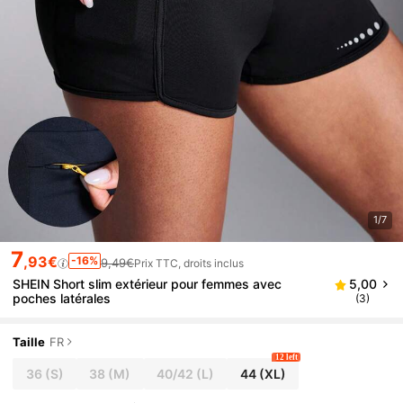
1/7
7
,93€
-16%
9,49€
Prix TTC, droits inclus
SHEIN Short slim extérieur pour femmes avec
5,00
poches latérales
(3)
Taille
FR
12 left
36
(S)
38
(M)
40/42
(L)
44
(XL)