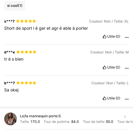
si cool
(1)
s***7
Couleur: Noir / Taille: XL
Short
de
sport
l
é
ger
et
agr
é
able
à
porter
Utile
(0)
d***e
Couleur: Noir / Taille: M
tr
è
s
bien
Utile
(0)
b***7
Couleur: Noir / Taille: L
Sa
okej
Utile
(0)
Le/la mannequin porte:
S
Taille:
170.0
Tour de poitrine:
84.0
Tour de taille:
65.0
Tour de 