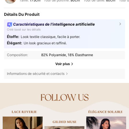
Taille:
175cm
Tour de poitrine:
80cm
Tour de taille:
60cm
Tour d
Détails Du Produit
Caractéristiques de l'intelligence artificielle
Créé basé sur les détails
Étoffe:
Look textile classique, facile à porter.
Élégant:
Un look gracieux et raffiné.
Composition:
82% Polyamide, 18% Élasthanne
Voir plus
Informations de sécurité et contacts