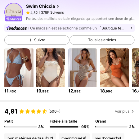
Swim Chiccia
378K Suiveurs
4,82
c***i
est en train de naviguer
378K Suiveurs
4,82
Portez des maillots de bain élégants qui apportent une dose de glamour classique sur la plage.
Ce magasin est sélectionné comme un
「Boutique tendance」
378K Suiveurs
4,82
378K Suiveurs
4,82
Suivre
Tous les articles
378K Suiveurs
4,82
378K Suiveurs
4,82
378K Suiveurs
4,82
378K Suiveurs
4,82
11
19
12
18
16
378K Suiveurs
4,82
,43€
,99€
,99€
,99€
,
378K Suiveurs
4,82
4,91
(500+)
Voir plus
Petit
Fidèle à la taille
Grand
3%
95%
2%
bon matériau de tissu
(32)
magnifique
(9)
pas d'odeur
(9)