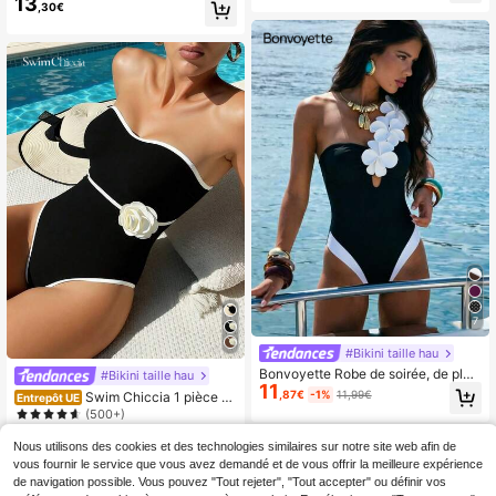
13
r les vacances d'été
,30€
leurs, fronces pour affiner la silhoue
tte et décoration de fleurs 3D, idéal
pour l'été et la plage
7
#Bikini taille hau
Bonvoyette Robe de soirée, de plag
#Bikini taille hau
11
e ou de Nouvel An en maille à motif
,87€
-1%
11,99€
Swim Chiccia 1 pièce M
Entrepôt UE
floral, robe de plage sexy avec ourl
aillot de bain une-pièce floral conv
(500+)
et à volants contrastés, une pièce,
ertible sans bretelles pour femme, c
11
coupe fluide, à la mode hiver et Noë
,99€
onfortable pour les vacances et la n
Nous utilisons des cookies et des technologies similaires sur notre site web afin de
l, ensemble bikini élégant pour fem
atation
vous fournir le service que vous avez demandé et de vous offrir la meilleure expérience
me
de navigation possible. Vous pouvez "Tout rejeter", "Tout accepter" ou définir vos