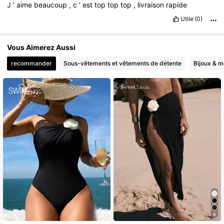
J
’
aime
beaucoup
,
c
’
est
top
top
top
,
livraison
rapide
Utile
(0)
Vous Aimerez Aussi
recommander
Sous-vêtements et vêtements de détente
Bijoux & m
8