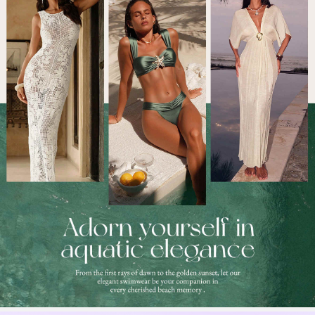
378K Suiveurs
4,82