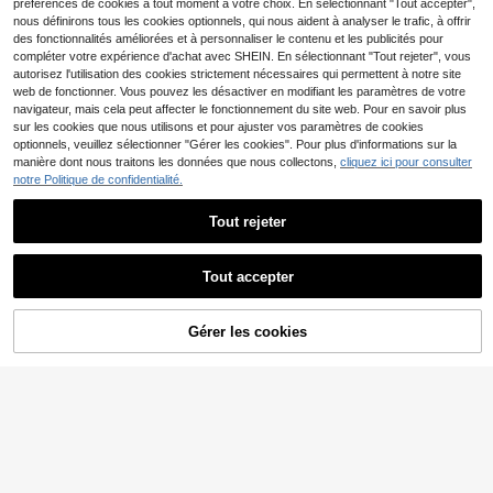
préférences de cookies à tout moment à votre choix. En sélectionnant "Tout accepter",
nous définirons tous les cookies optionnels, qui nous aident à analyser le trafic, à offrir
des fonctionnalités améliorées et à personnaliser le contenu et les publicités pour
compléter votre expérience d'achat avec SHEIN. En sélectionnant "Tout rejeter", vous
autorisez l'utilisation des cookies strictement nécessaires qui permettent à notre site
web de fonctionner. Vous pouvez les désactiver en modifiant les paramètres de votre
navigateur, mais cela peut affecter le fonctionnement du site web. Pour en savoir plus
sur les cookies que nous utilisons et pour ajuster vos paramètres de cookies
optionnels, veuillez sélectionner "Gérer les cookies". Pour plus d'informations sur la
manière dont nous traitons les données que nous collectons,
cliquez ici pour consulter
notre Politique de confidentialité.
Tout rejeter
#Bikini taille hau
Tout accepter
Swim Oasis Ensemble d
Entrepôt UE
21
e maillot de bain une pièce élégant
,09€
#Bikini taille hau
avec jupe cache-maillot, décor ros
Swim Vcay Maillot de bain une pièc
Gérer les cookies
e de luxe pour femmes, idéal pour le
AJOUTER AU PANIER
9
e pour femmes avec design évidé, d
s vacances à la plage en été
Dès
,40€
9,49€
écoration de fleurs 3D et lanière po
ur le cou pour la plage en été