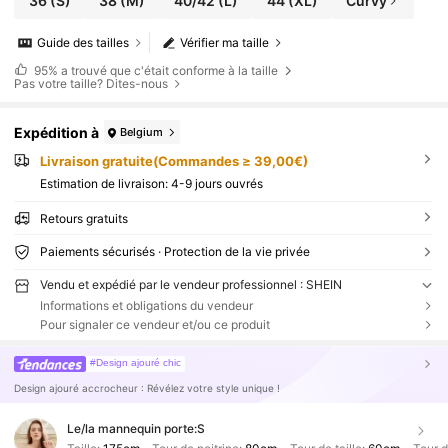
36
(S)
38
(M)
40/42
(L)
44
(XL)
Curvy
Guide des tailles
Vérifier ma taille
95%
a trouvé que c'était conforme à la taille
Pas votre taille? Dites-nous
Expédition à
Belgium
Livraison gratuite(Commandes ≥ 39,00€)
Estimation de livraison:
4-9 jours ouvrés
Retours gratuits
Paiements sécurisés · Protection de la vie privée
Vendu et expédié par le vendeur professionnel : SHEIN
Informations et obligations du vendeur
Pour signaler ce vendeur et/ou ce produit
#Design ajouré chic
Design ajouré accrocheur : Révélez votre style unique !
Le/la mannequin porte:
S