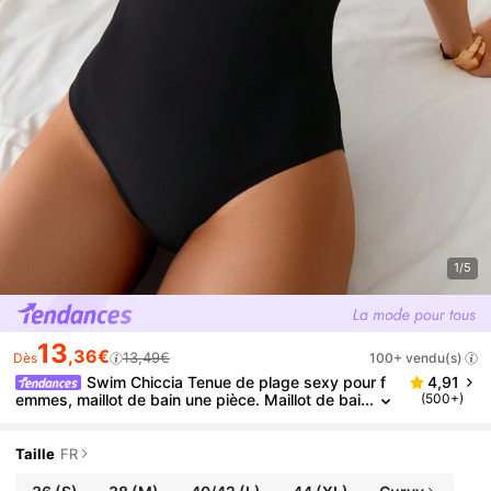
1/5
13
,36€
13,49€
Dès
100+ vendu(s)
Swim Chiccia Tenue de plage sexy pour f
4,91
emmes, maillot de bain une pièce. Maillot de bai
(500+)
n une pièce avec bretelles 3D florales bicolores
sans fil, doux, pour l'été et les vacances à la plage
Taille
FR