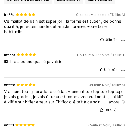
b***e
Couleur: Multicolore / Taille: M
Ce
maillot
de
bain
est
super
joli
,
la
forme
est
super
,
de
bonne
qualit
é,
je
recommande
cet
article
,
prenez
votre
taille
habituelle
Utile
(1)
m***a
Couleur: Multicolore / Taille: L
Tr
é
s
bonne
quali
é
je
valide
Utile
(0)
w***e
Couleur: Noir / Taille: M
Vraiment
top
,
j
’
ai
ador
é
c
’é
tait
vraiment
top
top
top
top
top
je
vais
garder
,
je
vais
ê
tre
une
bombe
avec
vraiment
,
j
’
ai
kiff
é
kiff
é
sur
kiffer
erreur
sur
Chiffor
c
’é
tait
à
ce
soir
.
J
’
adore
.
Djezia
Utile
(2)
w***l
Couleur: Noir / Taille: S