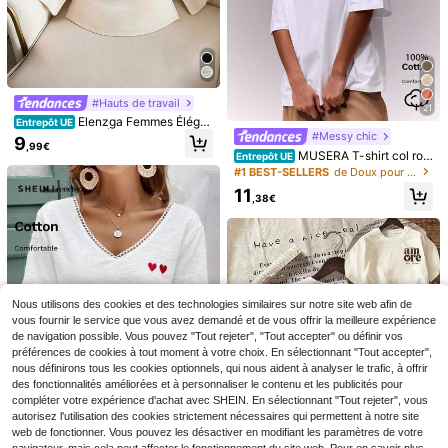
#Hauts de travail
21
Elenzga Femmes Éléga
Entrepôt UE
nt Couleur Unie Élégant Col Rond F
#Messy chic
9
,99€
ête Taille T-Shirt, Été
MUSERA T-shirt col ron
Entrepôt UE
d surdimensionné doux, capsule ve
#1 BEST-SELLERS
de Doux pour la peau Hauts, chemisiers et t-shirts
13
stimentaire décontractée, t-shirt su
11
rdimensionné pour tous les jours, a
Économiser 0,22€
,38€
SHEIN EZwear T-shirt fe
Entrepôt UE
éroport, rentrée scolaire, printemps,
mme d'été décontracté pour soirée,
6
Franclia Nouveau T-shir
été, vacances
Entrepôt UE
Dès
,49€
95% coton, marron foncé, élégant r
t femme à col rond épaissi et polyv
10
étro, col rond, taille cintrée, manche
Dès
,77€
-2%
10,99€
alent, manches longues, hiver
s chauve-souris asymétriques, top i
mprimé à motif
Nous utilisons des cookies et des technologies similaires sur notre site web afin de
vous fournir le service que vous avez demandé et de vous offrir la meilleure expérience
de navigation possible. Vous pouvez "Tout rejeter", "Tout accepter" ou définir vos
préférences de cookies à tout moment à votre choix. En sélectionnant "Tout accepter",
nous définirons tous les cookies optionnels, qui nous aident à analyser le trafic, à offrir
des fonctionnalités améliorées et à personnaliser le contenu et les publicités pour
compléter votre expérience d'achat avec SHEIN. En sélectionnant "Tout rejeter", vous
autorisez l'utilisation des cookies strictement nécessaires qui permettent à notre site
web de fonctionner. Vous pouvez les désactiver en modifiant les paramètres de votre
11