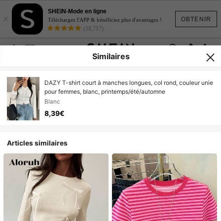
SHEIN-Mode en ligne
×
OBTENIR
Téléchargez l'APP & bénéficiez plus d'avantages !
(18,717)
Similaires
DAZY T-shirt court à manches longues, col rond, couleur unie
pour femmes, blanc, printemps/été/automne
Blanc
8,39€
Articles similaires