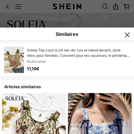
Similaires
Soleia Top court à col ras-du-cou et nœud devant, style
rétro, pour femmes. Convient pour les vacances, le printemps,
l'été, les fêtes, Noël, la Saint-Valentin, les sorties, la plage, les
Multicolore
croisières, le carnaval, Pâques, le Nouvel An chinois
11,19€
Articles similaires