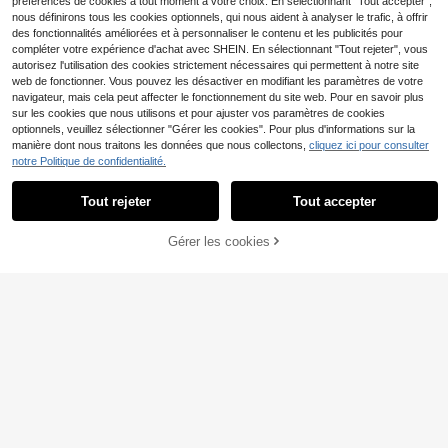
préférences de cookies à tout moment à votre choix. En sélectionnant "Tout accepter",
nous définirons tous les cookies optionnels, qui nous aident à analyser le trafic, à offrir
des fonctionnalités améliorées et à personnaliser le contenu et les publicités pour
compléter votre expérience d'achat avec SHEIN. En sélectionnant "Tout rejeter", vous
autorisez l'utilisation des cookies strictement nécessaires qui permettent à notre site
web de fonctionner. Vous pouvez les désactiver en modifiant les paramètres de votre
navigateur, mais cela peut affecter le fonctionnement du site web. Pour en savoir plus
sur les cookies que nous utilisons et pour ajuster vos paramètres de cookies
optionnels, veuillez sélectionner "Gérer les cookies". Pour plus d'informations sur la
manière dont nous traitons les données que nous collectons,
cliquez ici pour consulter
notre Politique de confidentialité.
Tout rejeter
Tout accepter
Gérer les cookies
AJOUTER AU PANIER