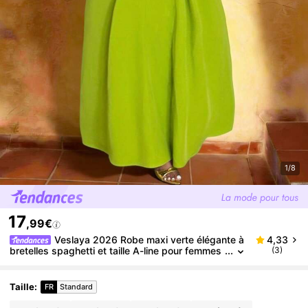
1/8
17
,99€
Veslaya 2026 Robe maxi verte élégante à
4,33
bretelles spaghetti et taille A-line pour femmes
(3)
grandes tailles, festival de musique printemps
et été, Pâques, western, nomade, anniversaire, remi
se de diplômes, école, étudiant, décontracté, vacan
Taille
:
FR
Standard
ces, croisière, plage, bronzage, streetwear, invité d
e mariage, trajet, brunch, aéroport, fête, événemen