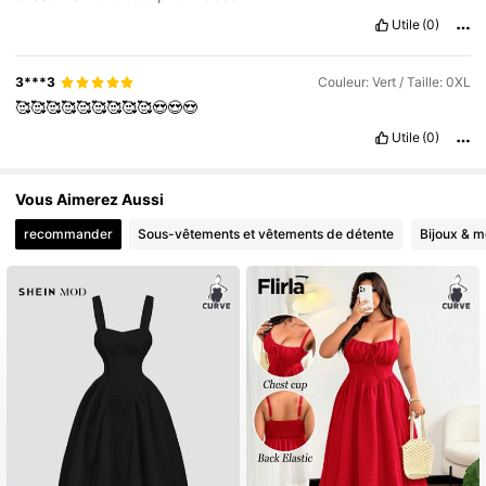
Utile
(0)
3***3
Couleur: Vert / Taille: 0XL
🥰🥰🥰🥰🥰🥰🥰🥰🥰😍😍😍
Utile
(0)
Vous Aimerez Aussi
recommander
Sous-vêtements et vêtements de détente
Bijoux & m