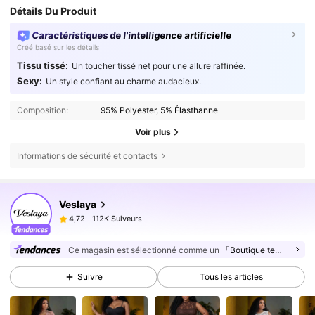
Détails Du Produit
Caractéristiques de l'intelligence artificielle
Créé basé sur les détails
Tissu tissé:
Un toucher tissé net pour une allure raffinée.
Sexy:
Un style confiant au charme audacieux.
Composition:
95% Polyester, 5% Élasthanne
Voir plus
Informations de sécurité et contacts
112K Suiveurs
4,72
Veslaya
112K Suiveurs
4,72
l***u
est en train de naviguer
112K Suiveurs
4,72
Ce magasin est sélectionné comme un
「Boutique tendance」
112K Suiveurs
4,72
Suivre
Tous les articles
112K Suiveurs
4,72
112K Suiveurs
4,72