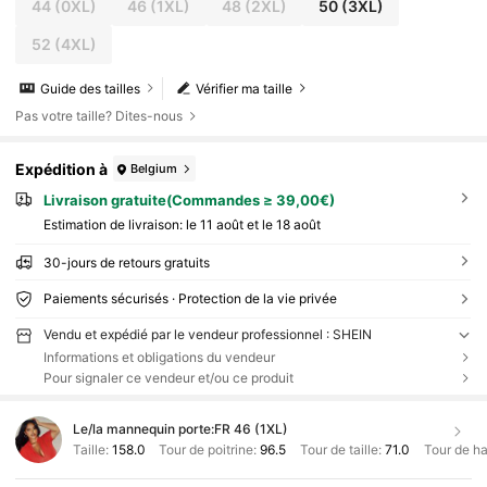
44
(0XL)
46
(1XL)
48
(2XL)
50
(3XL)
t, gala élégant, bal, loisirs
52
(4XL)
Guide des tailles
Vérifier ma taille
Pas votre taille? Dites-nous
Expédition à
Belgium
Livraison gratuite(Commandes ≥ 39,00€)
Estimation de livraison:
le 11 août et le 18 août
30-jours de retours gratuits
Paiements sécurisés · Protection de la vie privée
Vendu et expédié par le vendeur professionnel : SHEIN
Informations et obligations du vendeur
Pour signaler ce vendeur et/ou ce produit
Le/la mannequin porte:
FR 46 (1XL)
Taille:
158.0
Tour de poitrine:
96.5
Tour de taille:
71.0
Tour de h