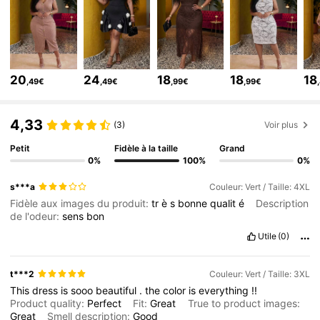
112K Suiveurs
4,72
112K Suiveurs
4,72
112K Suiveurs
4,72
20
24
18
18
18
,49€
,49€
,99€
,99€
112K Suiveurs
4,72
112K Suiveurs
4,72
4,33
(3)
Voir plus
Petit
Fidèle à la taille
Grand
0%
100%
0%
s***a
Couleur: Vert / Taille: 4XL
Fidèle aux images du produit:
tr
è
s
bonne
qualit
é
Description
de l'odeur:
sens
bon
Utile
(0)
t***2
Couleur: Vert / Taille: 3XL
This
dress
is
sooo
beautiful
.
the
color
is
everything
!!
Product quality:
Perfect
Fit:
Great
True to product images:
Great
Smell description:
Good