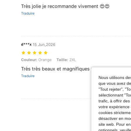
Très jolie je recommande vivement 😍😍
Traduire
d***x
15 Jun,2026
Couleur: Orange, Taille: 2XL
Couleur:
Orange
Taille:
2XL
Très très beaux et magnifiques portes
Traduire
Nous utilisons des
que vous avez dem
"Tout rejeter", "
sélectionnant "To
trafic, à offrir d
Voir Plus D
votre expérience 
cookies stricteme
désactiver en mod
site web. Pour en
optionnels, veuil