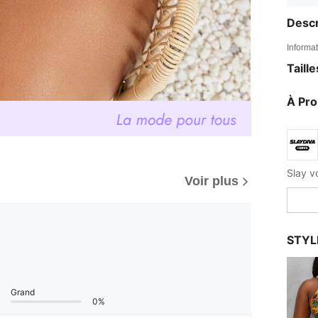
Descr
Informat
Taill
À Pr
Voir plus
STYL
Grand
0%