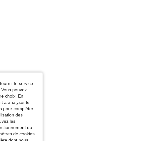
fournir le service
e. Vous pouvez
re choix. En
nt à analyser le
tés pour compléter
lisation des
uvez les
fonctionnement du
amètres de cookies
nière dont nous