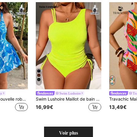
11
ay
Swim Lushoire
Tr
Swim Vcay 2026 Nouvelle robe de bain grande taille pour femmes, imprimé bleu & blanc frais, col licou, dos nu, tenue de vacances à la plage, tenue d'été, tenue de soirée, maillot de bain élégant pour femmes, vêtements de vacances pour femmes
Swim Lushoire Maillot de bain une pièce pour femmes grande taille avec bretelles spaghetti de couleur unie
16,99€
13,49€
Voir plus