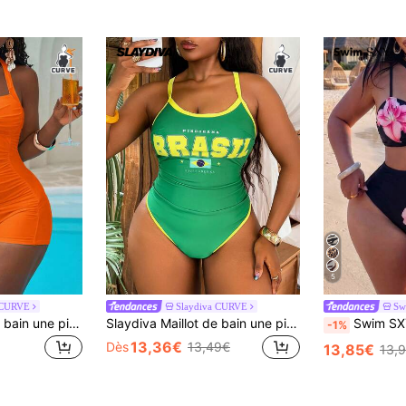
5
 CURVE
Slaydiva CURVE
Sw
Slaydiva Maillot de bain une pièce dos nu et col ras-du-cou de couleur unie, grande taille
Slaydiva Maillot de bain une pièce amincissant sexy à col montant pour femmes grandes tailles, style Coupe du Monde, printemps et été 2026
Swim SXY Maillot de bain une pièce grande taille pour femmes, imprimé zèbre, design
-1%
13,36€
Dès
13,49€
13,85€
13,