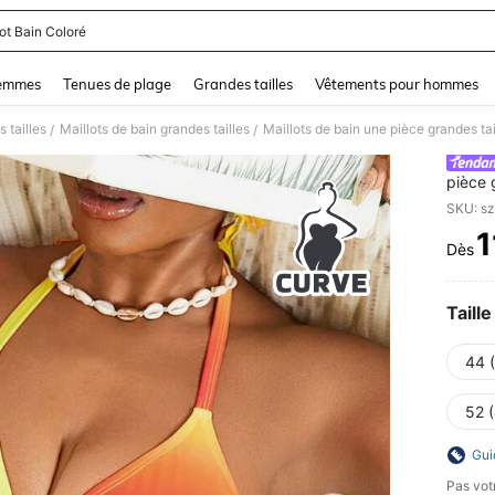
ot Bain Coloré
and down arrow keys to navigate search Dernière recherche and Rechercher et Tr
femmes
Tenues de plage
Grandes tailles
Vêtements pour hommes
 tailles
Maillots de bain grandes tailles
Maillots de bain une pièce grandes tai
/
/
pièce 
dégrad
SKU: s
cordon
1
les sta
Dès
PR
pièce 
une pi
femmes
Taille
44 
52 
Gui
Pas votr