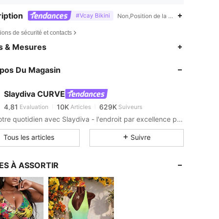
iption
#Vcay Bikini
Non,Position de la circonférence infé
ions de sécurité et contacts
4,81
10K
629K
es & Mesures
4,81
10K
629K
opos Du Magasin
4,81
10K
629K
4,81
10K
629K
Slaydiva CURVE
4,81
10K
629K
Evaluation
Articles
Suiveurs
b***5
est en train de naviguer
4,81
10K
629K
Slay votre quotidien avec Slaydiva - l'endroit par excellence pour tout ce qui est hot !
4,81
10K
629K
Tous les articles
Suivre
4,81
10K
629K
4,81
10K
629K
ES À ASSORTIR
4,81
10K
629K