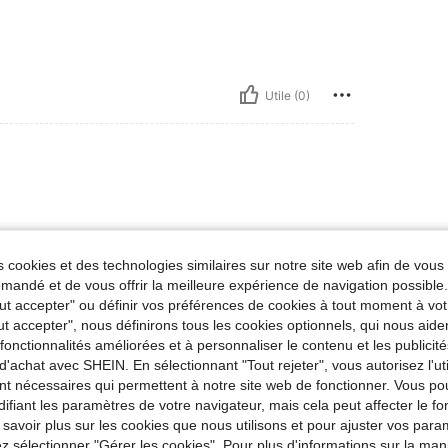
Utile (0)
 cookies et des technologies similaires sur notre site web afin de vous 
andé et de vous offrir la meilleure expérience de navigation possibl
Tout accepter" ou définir vos préférences de cookies à tout moment à vot
Utile (0)
ut accepter", nous définirons tous les cookies optionnels, qui nous aide
es fonctionnalités améliorées et à personnaliser le contenu et les publici
'avis
d'achat avec SHEIN. En sélectionnant "Tout rejeter", vous autorisez l'uti
nt nécessaires qui permettent à notre site web de fonctionner. Vous po
ifiant les paramètres de votre navigateur, mais cela peut affecter le 
 savoir plus sur les cookies que nous utilisons et pour ajuster vos par
lez sélectionner "Gérer les cookies". Pour plus d'informations sur la ma