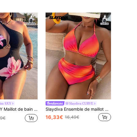
im SXY
Slaydiva CURVE
 asymétrique à une épaule, taille ajourée avec décoration de boucle métallique asymétrique dorée, convient pour les vacances à la plage et les fêtes à la piscine
Slaydiva Ensemble de maillot de bain bikini triangle à col licou pour femmes, printemps/été 2026, grande taille, tenue de plage
16,33€
16,49€
99€