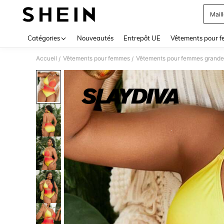
Maill
Use up 
Catégories
Nouveautés
Entrepôt UE
Vêtements pour 
Accueil
Vêtements pour femmes
Vêtements pour femmes grandes
/
/