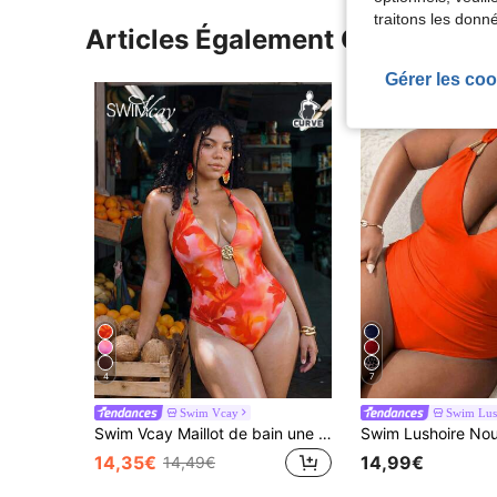
traitons les donn
Articles Également Consultés
Gérer les coo
4
7
Swim Vcay
Swim Lus
Swim Vcay Maillot de bain une pièce sexy à col ras-du-cou avec imprimé floral pour femmes grandes tailles
14,35€
14,99€
14,49€