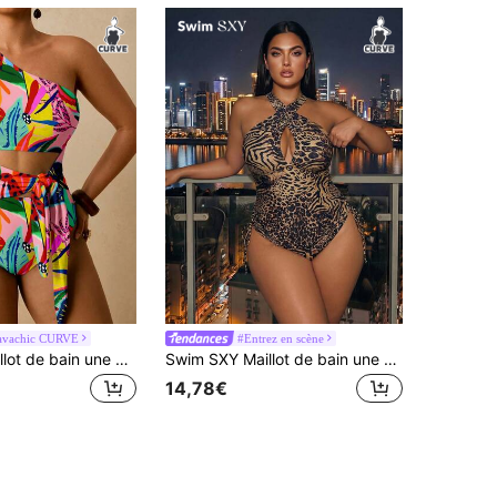
avachic CURVE
#Entrez en scène
Travachic Maillot de bain une pièce grande taille à imprimé de plantes tropicales, découpe et épaule unique avec lien
Swim SXY Maillot de bain une pièce élégant imprimé léopard pour femmes grandes tailles, design sexy avec bretelles croisées, cordon de serrage ajustable sur les côtés, convient pour les fêtes au bord de la piscine et les vacances
14,78€