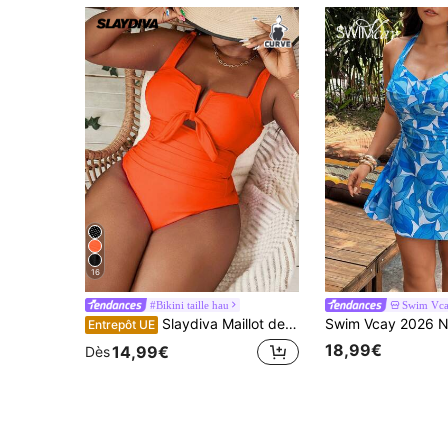
16
#Bikini taille hau
Swim Vc
Slaydiva Maillot de bain une-pièce pour femmes grandes tailles, col en V, taille serrée, contrôle du ventre plissé, sexy et affinant, pour soirée en boîte de nuit, vacances décontractées
Entrepôt UE
18,99€
14,99€
Dès