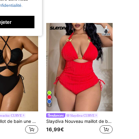
fidentialité.
ejeter
5
avachic CURVE
Slaydiva CURVE
Travachic Maillot de bain une pièce style sexy pour femme | Maillot de bain noir avec décolleté croisé et découpes - Coupe haute sur les côtés affinante. Tenue de plage d'été pour fête au bord de la piscine
Slaydiva Nouveau maillot de bain une pièce grande taille à design ondulé et ajouré, taille haute froncée amincissante pour femmes
16,99€