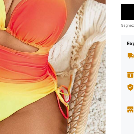
Gagnez
Exp