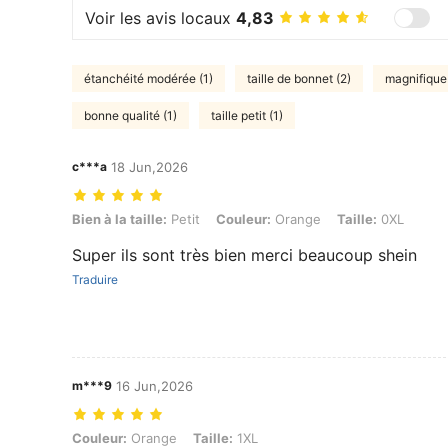
Voir les avis locaux
4,83
étanchéité modérée (1)
taille de bonnet (2)
magnifique 
bonne qualité (1)
taille petit (1)
c***a
18 Jun,2026
Bien à la taille: Petit, Couleur: Orange, Taille: 0XL
Bien à la taille:
Petit
Couleur:
Orange
Taille:
0XL
Super ils sont très bien merci beaucoup shein
Traduire
m***9
16 Jun,2026
Couleur: Orange, Taille: 1XL
Couleur:
Orange
Taille:
1XL