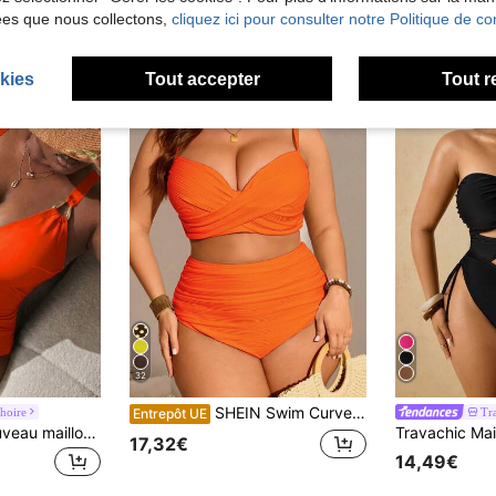
ées que nous collectons,
cliquez ici pour consulter notre Politique de con
kies
Tout accepter
Tout r
32
SHEIN Swim Curve 2 pièces Maillots de bain grande taille femme de couleur unie avec attaches drapées, ensemble de bikini style minimaliste à la mode pour les vacances
hoire
Tr
Entrepôt UE
Swim Lushoire Nouveau maillot de bain une pièce grande taille avec décoration en forme de larme, bretelles larges, contrôle du ventre, taille haute, beige
17,32€
14,49€