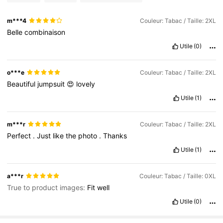
m***4
Couleur: Tabac / Taille: 2XL
Belle
combinaison
Utile
(0)
o***e
Couleur: Tabac / Taille: 2XL
Beautiful
jumpsuit
😍
lovely
Utile
(1)
m***r
Couleur: Tabac / Taille: 2XL
Perfect
.
Just
like
the
photo
.
Thanks
Utile
(1)
a***r
Couleur: Tabac / Taille: 0XL
True to product images:
Fit
well
Utile
(0)