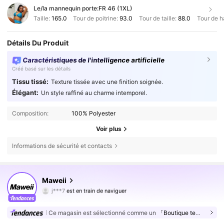
Le/la mannequin porte:
FR 46 (1XL)
Taille:
165.0
Tour de poitrine:
93.0
Tour de taille:
88.0
Tour de h
Détails Du Produit
Caractéristiques de l'intelligence artificielle
Créé basé sur les détails
Tissu tissé:
Texture tissée avec une finition soignée.
Élégant:
Un style raffiné au charme intemporel.
Composition:
100% Polyester
Voir plus
Informations de sécurité et contacts
351K Suiveurs
4,78
Maweii
j***7
est en train de naviguer
351K Suiveurs
4,78
351K Suiveurs
4,78
Ce magasin est sélectionné comme un
「Boutique tendance」