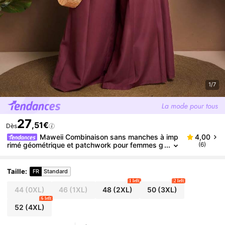
1/7
27
,51€
Dès
Maweii Combinaison sans manches à imp
4,00
rimé géométrique et patchwork pour femmes g
(6)
randes tailles, combinaison ample à taille haute
et jambes évasées, décontractée et relax, convient
pour les vacances, les trajets, les sorties d'été et u
Taille
:
FR
Standard
n usage quotidien polyvalent
1 left
2 left
44
(0XL)
46
(1XL)
48
(2XL)
50
(3XL)
6 left
52
(4XL)