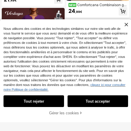
,49€
ches courtes légère, grande taille -
Comfortcana Combinaison gra
NEW
Orange
nde taille à épaules dénudées, nouv
24
,99€
eau style printemps/été 2026, douc
e et confortable, convient pour les s
orties, le port quotidien décontract
é, les rassemblements, les rendez-v
Nous utilisons des cookies et des technologies similaires sur notre site web afin de
ous, les fêtes d'anniversaire, les traj
ets, les vacances et de multiples oc
vous fournir le service que vous avez demandé et de vous offrir la meilleure expérience
casions
de navigation possible. Vous pouvez "Tout rejeter", "Tout accepter" ou définir vos
préférences de cookies à tout moment à votre choix. En sélectionnant "Tout accepter",
nous définirons tous les cookies optionnels, qui nous aident à analyser le trafic, à offrir
des fonctionnalités améliorées et à personnaliser le contenu et les publicités pour
compléter votre expérience d'achat avec SHEIN. En sélectionnant "Tout rejeter", vous
autorisez l'utilisation des cookies strictement nécessaires qui permettent à notre site
web de fonctionner. Vous pouvez les désactiver en modifiant les paramètres de votre
navigateur, mais cela peut affecter le fonctionnement du site web. Pour en savoir plus
sur les cookies que nous utilisons et pour ajuster vos paramètres de cookies
optionnels, veuillez sélectionner "Gérer les cookies". Pour plus d'informations sur la
manière dont nous traitons les données que nous collectons,
cliquez ici pour consulter
12
notre Politique de confidentialité.
Veslaya
12
Tout rejeter
Tout accepter
Veslaya 2025 Nouvelle combinaiso
n courte vintage élégante à col en
24
Slaydiva CURVE
,74€
V de couleur chocolat, manches co
Gérer les cookies
Slaydiva Combinaison l
AJOUTER AU PANIER
Entrepôt UE
urtes, grande taille pour femmes
ongue pour femme de style boho po
18
,99€
ur invité de mariage, combinaison a
mple pour femme, pantalon ample d
e couleur unie pour femme, combin