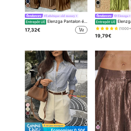
8
#Esthétique old money
Elenzga
Elenzga Pantalon évasé élégant à taille élastique et plissé de couleur unie pour le travail
Elenzga Pantalon p
Entrepôt UE
Entrepôt UE
(1000+
17,32€
19,79€
12
Économiser 0,50€