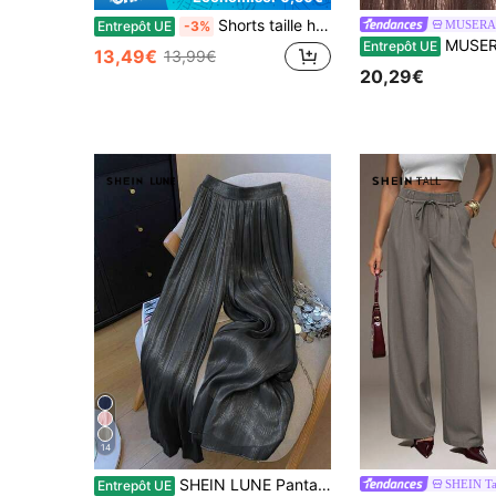
Shorts taille haute de couleur unie, convient pour les trajets quotidiens et les vacances de printemps/été, assorti de manière décontractée pour la Saint-Valentin, chic & élégant
MUSERA
Entrepôt UE
-3%
MUSERA Pantalon large à jambes évasées plissé fluide
Entrepôt UE
13,49€
13,99€
20,29€
14
SHEIN LUNE Pantalon large à taille élastique de couleur unie pour femmes, été
SHEIN Ta
Entrepôt UE