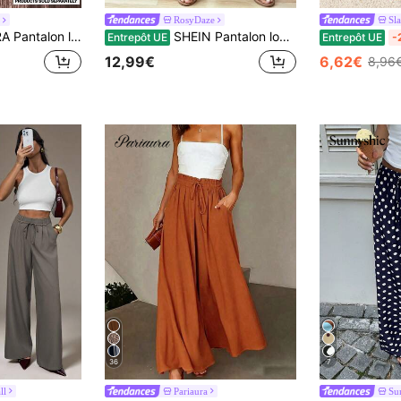
RosyDaze
Sl
. Bas seulement. Occasion : sortie de nuit, soirée, sexy, chic, mignon, fête, été, vacances
SHEIN Pantalon long ample à jambes larges pour femmes, couleur unie, avec volants et lien à la taille
Entrepôt UE
Entrepôt UE
-
12,99€
6,62€
8,96
36
7
ll
Pariaura
Su