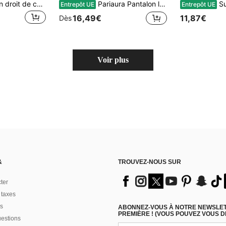
SHEIN Tall Pantalon droit de couleur unie polyvalent et décontracté pour les trajets
Pariaura Pantalon large à taille haute ample style français, pantalon d'été caramel à taille élastique avec cordon de serrage et poches, pantalon palazzo bohème marron pour vacances et congés pour femmes
Sunnyshic Pantalon dr
Entrepôt UE
Entrepôt UE
16,49€
11,87€
Dès
Voir plus
&
TROUVEZ-NOUS SUR
ter
 taxes
s
ABONNEZ-VOUS À NOTRE NEWSLETT
PREMIÈRE ! (VOUS POUVEZ VOUS 
uestions