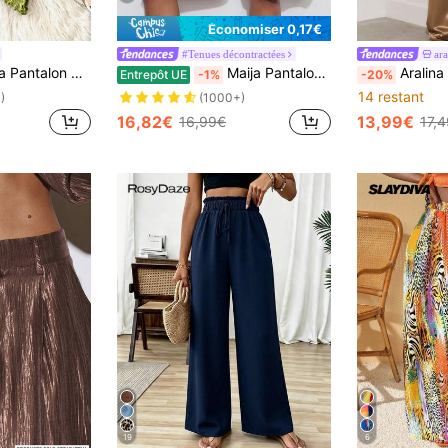
Économiser 0,17€
#Tenues décontractées
ara
lissé à large jambe unicolore
Maija Pantalon ample et ample décontracté pour femmes, couleur unie, convient pour l'été, les déplacements urbains, les tenues de bureau décontractées, le bureau, l'enseignant
Aralina Pantalon large de luxe à sensation de satin
Entrepôt UE
-1%
-20%
14 restant
)
(1000+)
16,82€
13,99€
16,99€
17,
19
6