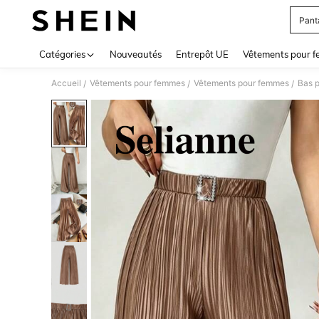
Pant
Use up 
Catégories
Nouveautés
Entrepôt UE
Vêtements pour 
Accueil
Vêtements pour femmes
Vêtements pour femmes
Bas 
/
/
/