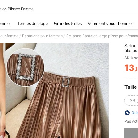
alon Plissée Femme
and down arrow keys to navigate search Dernière recherche and Rechercher et Tr
femmes
Tenues de plage
Grandes tailles
Vêtements pour hommes
pour femme
Pantalons pour femmes
/
/
Selian
élasti
et déc
SKU: s
13
,
PR
Taille
36 
Gui
Pas votr
Désolés,