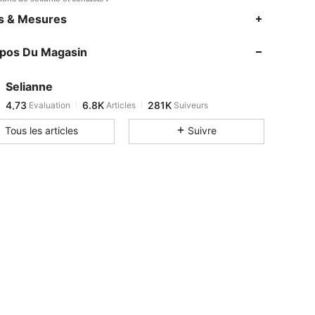
4,73
6.8K
281K
es & Mesures
4,73
6.8K
281K
opos Du Magasin
4,73
6.8K
281K
4,73
6.8K
281K
Selianne
4,73
6.8K
281K
Evaluation
Articles
Suiveurs
B***a
est en train de naviguer
4,73
6.8K
281K
Tous les articles
Suivre
4,73
6.8K
281K
4,73
6.8K
281K
4,73
6.8K
281K
4,73
6.8K
281K