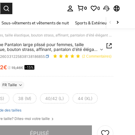
0
0
ouver. Press Enter to select.
Sous-vêtements et vêtements de nuit
Sports & Extérieur
Enfants
Selianne Pantalon large plissé pour femmes, taille élastique, bouton strass, affinant, pantalon d'été élégant et décontracté
ne Pantalon large plissé pour femmes, taille
que, bouton strass, affinant, pantalon d'été élégant
ontracté
z260331225838138186855
(2 Commentaires)
12€
-15%
ICE AND AVAILABILITY
15,46€
FR Taille
(S)
38 (M)
40/42 (L)
44 (XL)
de des tailles
e taille? Dites-moi votre taille
 ce produit est épuisé.
ÉPUISÉ