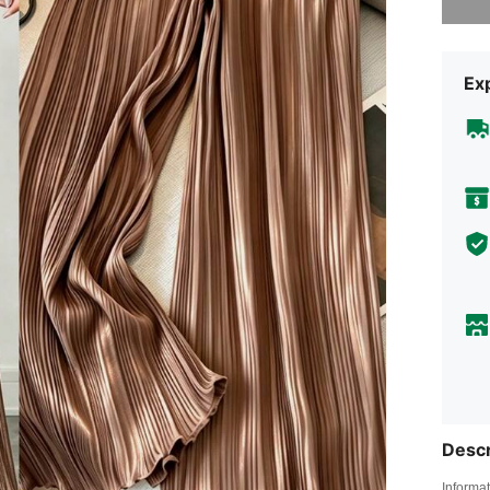
Exp
Descr
Informat