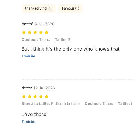
thanksgiving (1)
l'amour (1)
m***8
6 Jul,2026
Couleur: Tabac, Taille: S
Couleur:
Tabac
Taille:
S
But I think it's the only one who knows that
Traduire
d***n
19 Jul,2026
Bien à la taille: Fidèle à la taille, Couleur: Tabac, Taille: L
Bien à la taille:
Fidèle à la taille
Couleur:
Tabac
Taille:
L
Love these
Traduire