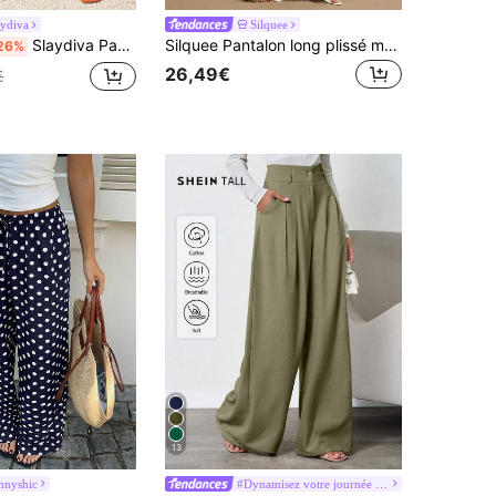
aydiva
Silquee
Slaydiva Pantalon imprimé décontracté pour femmes, convient pour les festivals de musique, Pâques, Nashville, style western, style nomade, fêtes d'anniversaire, saison de remise des diplômes, tenue étudiante, sorties quotidiennes, polyvalent, loisirs, vacances, croisière, plage, bronzage, imprimés de vacances, imprimé léopard
Silquee Pantalon long plissé métallique pour femmes, printemps/été
26%
26,49€
€
13
nnyshic
#Dynamisez votre journée au style power mom