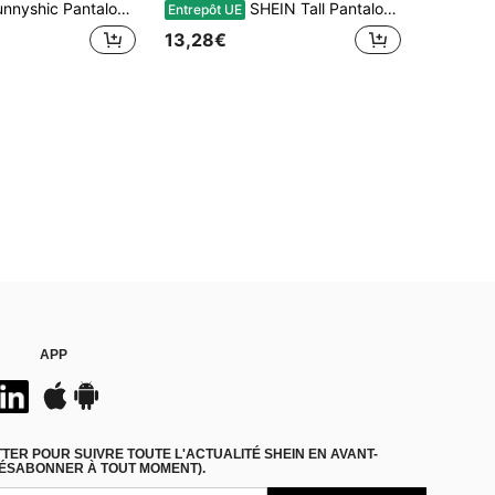
oit à jambes larges, taille basse, imprimé pois noirs, avec cordon de serrage. Printemps/été, vacances, bohème, élégant, décontracté, rétro, minimaliste, polyvalent
SHEIN Tall Pantalon en lin plissé en profondeur beige 100% coton pour femmes grandes
Entrepôt UE
13,28€
APP
ER POUR SUIVRE TOUTE L'ACTUALITÉ SHEIN EN AVANT-
DÉSABONNER À TOUT MOMENT).