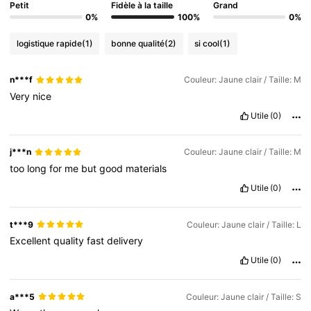
Petit
Fidèle à la taille
Grand
0%
100%
0%
logistique rapide
(1)
bonne qualité
(2)
si cool
(1)
n***f
Couleur: Jaune clair / Taille: M
Very
nice
Utile
(0)
j***n
Couleur: Jaune clair / Taille: M
too
long
for
me
but
good
materials
Utile
(0)
t***9
Couleur: Jaune clair / Taille: L
Excellent
quality
fast
delivery
Utile
(0)
a***5
Couleur: Jaune clair / Taille: S