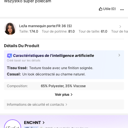
Wszystko
super
polecam
Utile
(0)
Le/la mannequin porte:
FR 36 (S)
Taille:
174.0
Tour de poitrine:
81.0
Tour de taille:
61.0
Tour de h
Détails Du Produit
Caractéristiques de l'intelligence artificielle
Créé basé sur les détails
Tissu tissé:
Texture tissée avec une finition soignée.
Casual:
Un look décontracté au charme naturel.
Composition:
65% Polyester, 35% Viscose
Voir plus
Informations de sécurité et contacts
1.3M Suiveurs
4,75
ENCHNT
j***5
est en train de naviguer