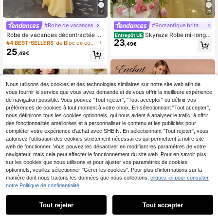
7
22
#Robe de vacances
#Romantique britannique
Robe de vacances décontractée en
Skyraze Robe mi-longu
Entrepôt UE
23
lin, robe en lin à bretelles fines de c
e à manches bouffantes et taille no
#4 BEST-SELLERS
de Bloc de couleurs Robes mi-longues pour femmes
,49€
ouleur unie coupe slim pour plage e
uée, couleur unie, jaune
25
,49€
t voyage, élégante, été, jaune
Nous utilisons des cookies et des technologies similaires sur notre site web afin de
vous fournir le service que vous avez demandé et de vous offrir la meilleure expérience
de navigation possible. Vous pouvez "Tout rejeter", "Tout accepter" ou définir vos
préférences de cookies à tout moment à votre choix. En sélectionnant "Tout accepter",
nous définirons tous les cookies optionnels, qui nous aident à analyser le trafic, à offrir
des fonctionnalités améliorées et à personnaliser le contenu et les publicités pour
compléter votre expérience d'achat avec SHEIN. En sélectionnant "Tout rejeter", vous
autorisez l'utilisation des cookies strictement nécessaires qui permettent à notre site
web de fonctionner. Vous pouvez les désactiver en modifiant les paramètres de votre
navigateur, mais cela peut affecter le fonctionnement du site web. Pour en savoir plus
sur les cookies que nous utilisons et pour ajuster vos paramètres de cookies
optionnels, veuillez sélectionner "Gérer les cookies". Pour plus d'informations sur la
manière dont nous traitons les données que nous collectons,
cliquez ici pour consulter
notre Politique de confidentialité.
18
Tout rejeter
Tout accepter
#Robe de vacances
Robe d'été romantique E
#Élégance estivale
Entrepôt UE