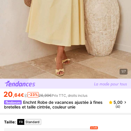
1/7
20
,64€
-23%
26,99€
Prix TTC, droits inclus
Enchnt Robe de vacances ajustée à fines
5,00
bretelles et taille cintrée, couleur unie
(4)
Taille
:
FR
Standard
4 left