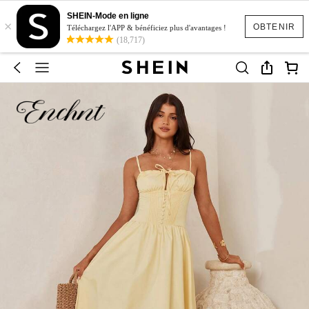
SHEIN-Mode en ligne
×
OBTENIR
Téléchargez l'APP & bénéficiez plus d'avantages !
(18,717)