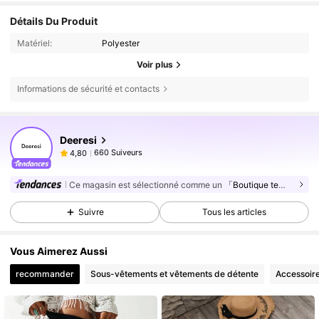
Détails Du Produit
Matériel:
Polyester
Voir plus
Informations de sécurité et contacts
Deeresi
660 Suiveurs
4,80
Ce magasin est sélectionné comme un
「Boutique tendance」
Suivre
Tous les articles
Vous Aimerez Aussi
recommander
Sous-vêtements et vêtements de détente
Accessoir