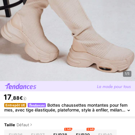
1/5
17
,88€
Bottes chaussettes montantes pour fem
Entrepôt UE
mes, avec tige élastiquée, plateforme, style à enfiler, mélan
ge de tissu et synthétique, style sportif, construction mont
ante et semelle résistante, adaptées à un usage quotidien.
Taille
Défaut
1 left
1 left
EUR36
EUR37
EUR38
EUR39
EUR40