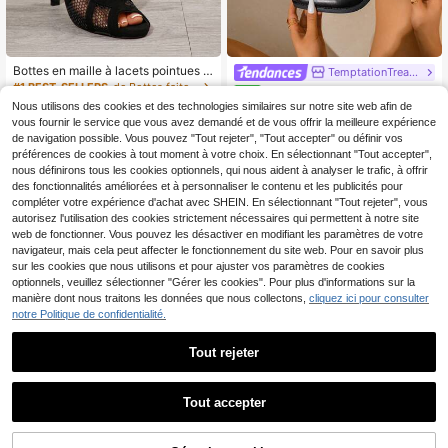
Bottes en maille à lacets pointues e
TemptationTreads
t ajourées pour femmes en grandes
#1 BEST-SELLERS
de Bottes faites à la main Bottes à la mode pour f
Bottes de cheville à tige pliabl
NEW
tailles. Sandales sexy à talons haut
17
25
e et talon empilé pour femmes, botti
Nous utilisons des cookies et des technologies similaires sur notre site web afin de
,76€
,13€
s avec bride en croix, orteil ouvert e
nes noires à boucle, bottes polyvale
vous fournir le service que vous avez demandé et de vous offrir la meilleure expérience
t lacets. Bottes de soirée à talons fi
ntes et élégantes à bout rond et enfi
de navigation possible. Vous pouvez "Tout rejeter", "Tout accepter" ou définir vos
ns, polyvalentes, antidérapantes et
ler, convenant pour les vacances, le
respirantes, idéales pour l'extérieur,
préférences de cookies à tout moment à votre choix. En sélectionnant "Tout accepter",
s fêtes, les festivals de musique, le
les vacances et les fêtes
nous définirons tous les cookies optionnels, qui nous aident à analyser le trafic, à offrir
style gothique punk occidental mi-
des fonctionnalités améliorées et à personnaliser le contenu et les publicités pour
mollet. Bottes pliantes avec une se
melle épaisse, bout pointu et verrou
compléter votre expérience d'achat avec SHEIN. En sélectionnant "Tout rejeter", vous
métallique de luxe mode, chaussure
autorisez l'utilisation des cookies strictement nécessaires qui permettent à notre site
s pour femmes à petit talon
web de fonctionner. Vous pouvez les désactiver en modifiant les paramètres de votre
navigateur, mais cela peut affecter le fonctionnement du site web. Pour en savoir plus
sur les cookies que nous utilisons et pour ajuster vos paramètres de cookies
optionnels, veuillez sélectionner "Gérer les cookies". Pour plus d'informations sur la
manière dont nous traitons les données que nous collectons,
cliquez ici pour consulter
notre Politique de confidentialité.
Tout rejeter
Tout accepter
#Essentiels de fête
#Style cottagecore