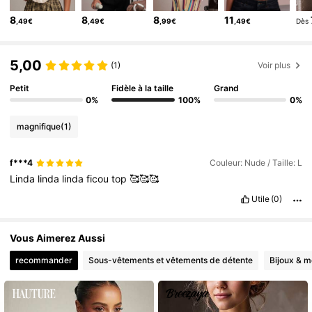
985K Suiveurs
4,79
8
8
8
11
,49€
,49€
,99€
,49€
Dès
985K Suiveurs
4,79
985K Suiveurs
4,79
5,00
(1)
Voir plus
Petit
Fidèle à la taille
Grand
0%
100%
0%
magnifique
(1)
f***4
Couleur: Nude / Taille: L
Linda
linda
linda
ficou
top
🥰🥰🥰
Utile
(0)
Vous Aimerez Aussi
recommander
Sous-vêtements et vêtements de détente
Bijoux & m