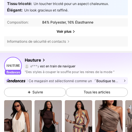
Tissu tricoté:
Un toucher tricoté pour un aspect chaleureux.
Élégant:
Un look gracieux et raffiné.
Composition:
84% Polyester, 16% Élasthanne
Voir plus
Informations de sécurité et contacts
985K Suiveurs
4,79
Hauture
e***y
est en train de naviguer
985K Suiveurs
4,79
"Des styles à couper le souffle pour les reines de la mode "
985K Suiveurs
4,79
Ce magasin est sélectionné comme un
「Boutique tendance」
985K Suiveurs
4,79
Suivre
Tous les articles
985K Suiveurs
4,79
985K Suiveurs
4,79
985K Suiveurs
4,79
985K Suiveurs
4,79