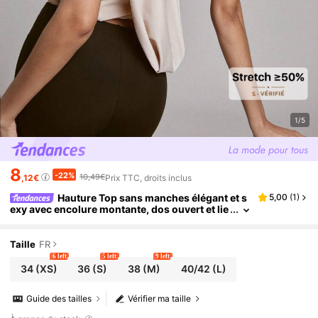
1/5
8
-22%
10,49€
,12€
Prix TTC, droits inclus
Hauture Top sans manches élégant et s
5,00
(
1
)
exy avec encolure montante, dos ouvert et lie
n froncé pour femmes
Taille
FR
6 left
5 left
9 left
34
(XS)
36
(S)
38
(M)
40/42
(L)
Guide des tailles
Vérifier ma taille