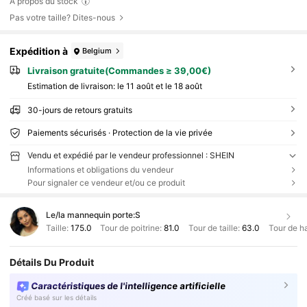
À propos du stock
Pas votre taille? Dites-nous
Expédition à
Belgium
Livraison gratuite(Commandes ≥ 39,00€)
Estimation de livraison:
le 11 août et le 18 août
30-jours de retours gratuits
Paiements sécurisés · Protection de la vie privée
Vendu et expédié par le vendeur professionnel : SHEIN
Informations et obligations du vendeur
Pour signaler ce vendeur et/ou ce produit
Le/la mannequin porte:
S
Taille:
175.0
Tour de poitrine:
81.0
Tour de taille:
63.0
Tour de h
Détails Du Produit
Caractéristiques de l'intelligence artificielle
Créé basé sur les détails