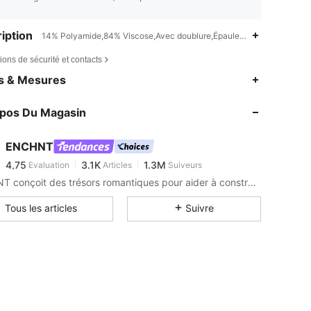
iption
14% Polyamide,84% Viscose,Avec doublure,Épaules ajourées
ions de sécurité et contacts
4,75
3.1K
1.3M
es & Mesures
4,75
3.1K
1.3M
opos Du Magasin
4,75
3.1K
1.3M
4,75
3.1K
1.3M
ENCHNT
4,75
3.1K
1.3M
Evaluation
Articles
Suiveurs
j***6
est en train de naviguer
4,75
3.1K
1.3M
ENCHNT conçoit des trésors romantiques pour aider à construire le placard de rêve ultime.
4,75
3.1K
1.3M
Tous les articles
Suivre
4,75
3.1K
1.3M
4,75
3.1K
1.3M
4,75
3.1K
1.3M