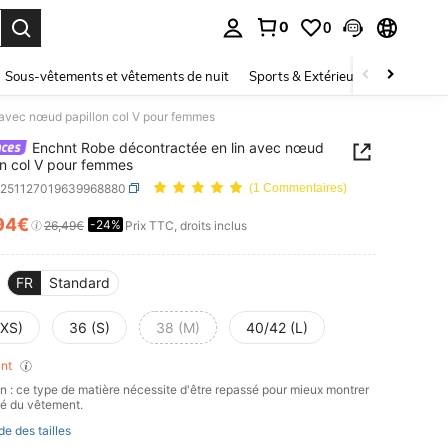
0
0
ouver. Press Enter to select.
Sous-vêtements et vêtements de nuit
Sports & Extérieur
Enfants
 avec nœud papillon col V pour femmes
Enchnt Robe décontractée en lin avec nœud
on col V pour femmes
z251127019639968880
(1 Commentaires)
94€
-24%
ICE AND AVAILABILITY
26,49€
Prix TTC, droits inclus
FR
Standard
(XS)
36 (S)
38 (M)
40/42 (L)
ant
on : ce type de matière nécessite d'être repassé pour mieux montrer
ité du vêtement.
de des tailles