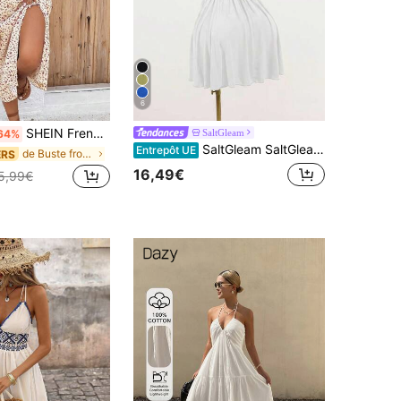
6
SHEIN Frenchy Robe de femme à fente latérale et ourlet avec imprimé floral de type Ditsy
SaltGleam
64%
SaltGleam SaltGleam Robe mini élégante pour femmes, dos nu, col licou, couleur unie, plissée
Entrepôt UE
de Buste froncé Robes mi-longues
ERS
16,49€
5,99€