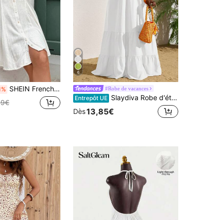
6
SHEIN Frenchy Robe en lin blanc, robe blanche à col ras-du-cou, décoration de bouton central à l'avant, tissu confortable et respirant, convient pour les vacances et les déplacements quotidiens. Robe simple et unie pour femmes, idéale pour le port quotidien.
#Robe de vacances
1%
Slaydiva Robe d'été à bretelles fines de couleur unie pour les vacances
Entrepôt UE
99€
13,85€
Dès