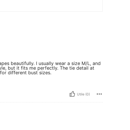
apes beautifully. I usually wear a size M/L, and
le, but it fits me perfectly. The tie detail at
for different bust sizes.
Utile (0)