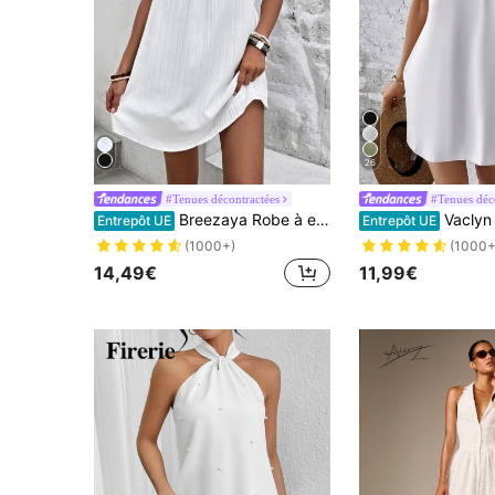
26
#Tenues décontractées
#Tenues déc
Breezaya Robe à encolure bâtière sans ceinture, tenue de plage pour les vacances pour femmes
Vaclyn Robe T-Shirt Unico
Entrepôt UE
Entrepôt UE
(1000+)
(1000+
14,49€
11,99€