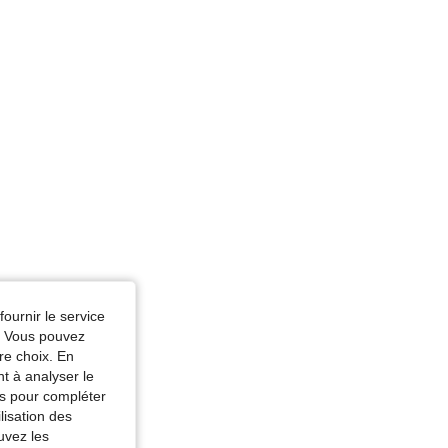
fournir le service
e. Vous pouvez
re choix. En
nt à analyser le
tés pour compléter
lisation des
uvez les