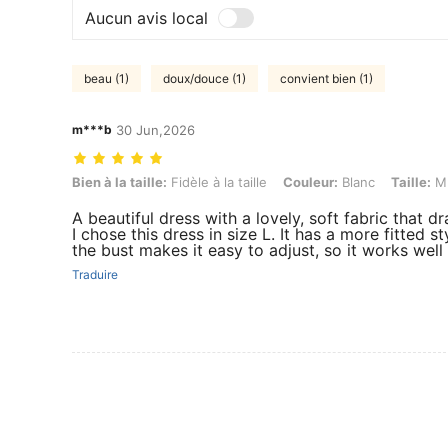
Aucun avis local
beau (1)
doux/douce (1)
convient bien (1)
m***b
30 Jun,2026
Bien à la taille: Fidèle à la taille, Couleur: Blanc, Taille: M
Bien à la taille:
Fidèle à la taille
Couleur:
Blanc
Taille:
M
A beautiful dress with a lovely, soft fabric that dr
I chose this dress in size L. It has a more fitted sty
the bust makes it easy to adjust, so it works well 
Traduire