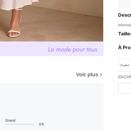
Descr
Informat
Taill
À Pr
Voir plus
Grand
0%