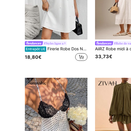
#Styles ligne a
#Robe de va
Firerie Robe Dos Nu À Décor De Perles
Entrepôt UE
33,73€
18,80€