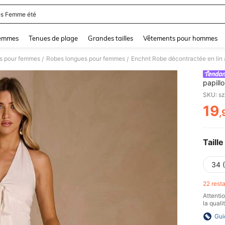
s Femme été
and down arrow keys to navigate search Dernière recherche and Rechercher et Tr
femmes
Tenues de plage
Grandes tailles
Vêtements pour hommes
s pour femmes
Robes longues pour femmes
Enchnt Robe décontractée en lin
/
/
papill
SKU: s
19
,
PR
Taille
34 
22 rest
Attenti
la qual
Gui