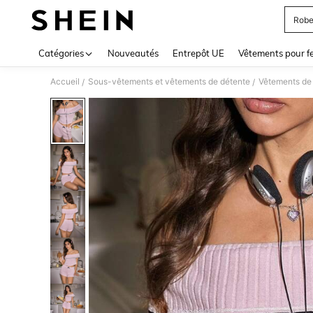
Robe
Use up 
Catégories
Nouveautés
Entrepôt UE
Vêtements pour 
Accueil
Sous-vêtements et vêtements de détente
Vêtements de 
/
/