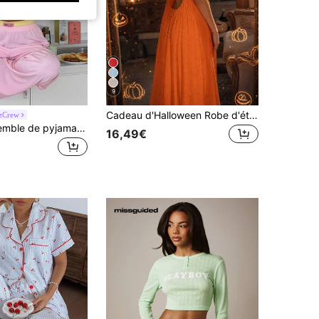
9
Cadeau d'Halloween Robe d'été orange pour femmes Pyjamas pour femmes Lingerie pour femmes Camisole sexy dos nu à nouer ample élégante Robe longue de vacances confortable avec poches doubles Pyjamas Vêtements d'intérieur pour femmes Nuisettes Robes pour femmes,Robe,Robes d'été pour femmes,Vêtements d'été,Plage
zCrew
ZzzCrew Ensemble de pyjama décontracté pour femmes avec débardeur et pantalon long, couleurs vives en blocs, haute élasticité, texture côtelée douce pour la peau, coupe slim, style polyvalent décontracté pour les filles
16,49€