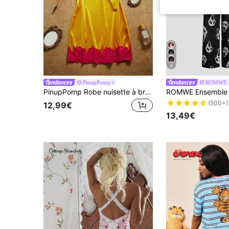
6
PinupPomp
ROMWE
PinupPomp Robe nuisette à bretelles pour femme avec blocs de couleurs et bordure en dentelle
(500+)
12,99€
13,49€