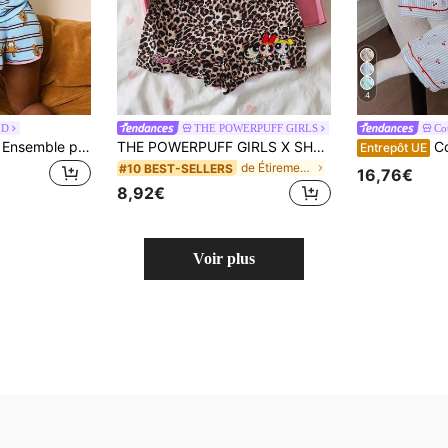
4
LD
THE POWERPUFF GIRLS
Co
GARFIELD | SHEIN Ensemble pyjama femme avec t-shirt à manches courtes et short imprimé de dessins animés
THE POWERPUFF GIRLS X SHEIN Ensemble de vêtements de nuit décontractés pour femmes avec top camisole et short à imprimé léopard et graphique de dessin animé
CottageSlumb
Entrepôt UE
de Étirement élevé Vêtements de nuit pour femmes
#10 BEST-SELLERS
16,76€
8,92€
Voir plus