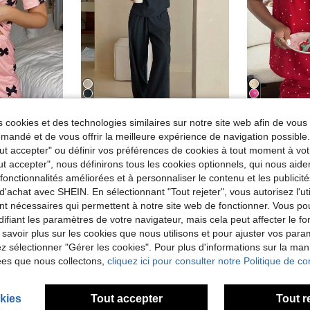
5
6
 cookies et des technologies similaires sur notre site web afin de vous 
de
Dazy
Co
andé et de vous offrir la meilleure expérience de navigation possibl
 à manches courtes et short avec imprimé nœud mignon
DAZY Ensemble de pyjama femme avec top camisole et pantalon en patchwork de dentelle bicolore
Entrepôt UE
Entrepôt UE
-
Tout accepter" ou définir vos préférences de cookies à tout moment à vot
de Coton Vêtements de nuit pour femmes
#10 BEST-SELLERS
#1 BEST-SELL
)
ut accepter", nous définirons tous les cookies optionnels, qui nous aide
es fonctionnalités améliorées et à personnaliser le contenu et les publici
19,30€
11,87€
19,49€
11,9
d'achat avec SHEIN. En sélectionnant "Tout rejeter", vous autorisez l'uti
nt nécessaires qui permettent à notre site web de fonctionner. Vous po
ifiant les paramètres de votre navigateur, mais cela peut affecter le 
 savoir plus sur les cookies que nous utilisons et pour ajuster vos par
lez sélectionner "Gérer les cookies". Pour plus d'informations sur la ma
ées que nous collectons,
cliquez ici pour consulter notre Politique de con
kies
Tout accepter
Tout r