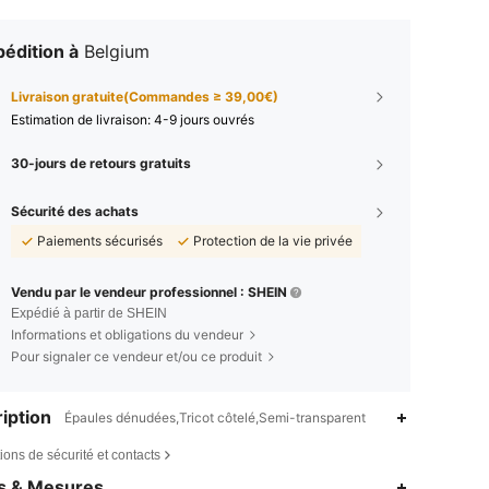
édition à
Belgium
Livraison gratuite(Commandes ≥ 39,00€)
Estimation de livraison:
4-9 jours ouvrés
30-jours de retours gratuits
Sécurité des achats
Paiements sécurisés
Protection de la vie privée
Vendu par le vendeur professionnel : SHEIN
Expédié à partir de SHEIN
Informations et obligations du vendeur
Pour signaler ce vendeur et/ou ce produit
iption
Épaules dénudées,Tricot côtelé,Semi-transparent
ions de sécurité et contacts
es & Mesures
4,87
19K
1.1M