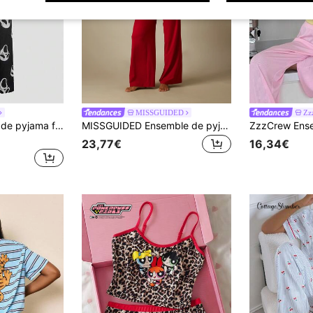
MISSGUIDED
Zz
ROMWE Ensemble de pyjama femme avec débardeur et pantalon imprimé crâne gothique
MISSGUIDED Ensemble de pyjama bralette et pantalon large avec détails de ruban contrasté et ceinture élastique
23,77€
16,34€