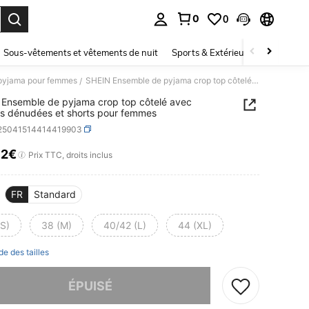
0
0
ouver. Press Enter to select.
Sous-vêtements et vêtements de nuit
Sports & Extérieur
Enfants
pyjama pour femmes
SHEIN Ensemble de pyjama crop top côtelé avec épaules dénudées et shorts pour femmes
/
Ensemble de pyjama crop top côtelé avec
s dénudées et shorts pour femmes
i25041514414419903
12€
ICE AND AVAILABILITY
Prix TTC, droits inclus
FR
Standard
(S)
38 (M)
40/42 (L)
44 (XL)
de des tailles
 ce produit est épuisé.
ÉPUISÉ