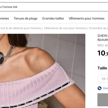
s Femme été
and down arrow keys to navigate search Dernière recherche and Rechercher et Tr
femmes
Tenues de plage
Grandes tailles
Vêtements pour hommes
nuit & de détente pour femmes
Vêtements de nuit pour femmes
Ensemble de 
/
/
SHEIN 
épaule
SKU: s
10
,
PR
Taille
36 
Gui
Désolés,