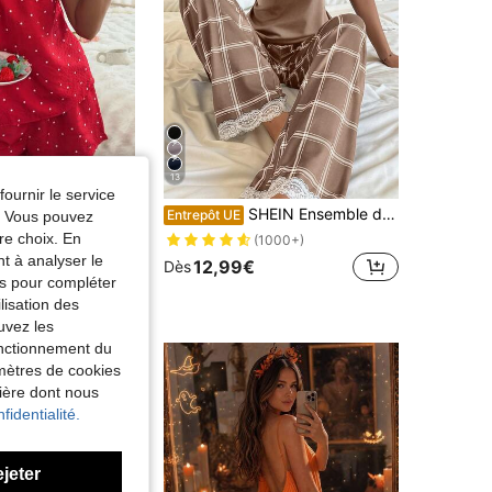
13
fournir le service
SHEIN Ensemble de pyjama femme avec camisole à empiècement en dentelle bicolore et pantalon à imprimé carreaux
ttageSlumber
Entrepôt UE
e. Vous pouvez
CottageSlumber Ensemble pyjama débardeur et short à imprimé pois rouges pour femmes, vêtements de nuit d'été
1%
re choix. En
(1000+)
de Jacquard tissé Vêtements de nuit pour femmes
ERS
nt à analyser le
12,99€
Dès
tés pour compléter
9€
lisation des
uvez les
fonctionnement du
amètres de cookies
nière dont nous
fidentialité.
ejeter