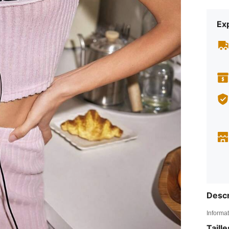
Exp
Descr
Informat
Taill