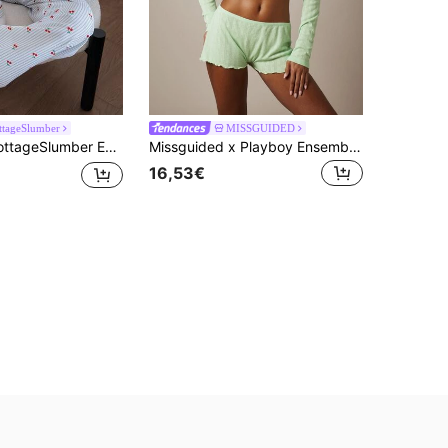
ttageSlumber
MISSGUIDED
er Ensemble de pyjama pour femmes avec col châle, imprimé cerises, rayures et texture froissée
Missguided x Playboy Ensemble de pyjama en tricot côtelé pointillé avec haut court à manches longues et short taille haute, loungewear vert menthe
16,53€