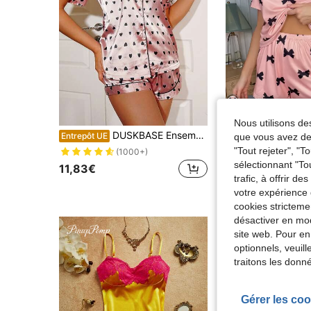
Nous utilisons des
DUSKBASE Ensemble de pyjama avec blouse en satin à imprimé cœur et passepoil contrastant et shorts
Nora Wil
Entrepôt UE
que vous avez dem
Nora Wilde Ensemble pyjama court
Entrepôt UE
"Tout rejeter", "
(1000+)
(1000+
sélectionnant "To
11,83€
trafic, à offrir d
9,49€
Dès
votre expérience 
cookies stricteme
désactiver en mod
site web. Pour en
optionnels, veuil
traitons les donn
Gérer les coo