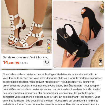
et de tongs, indispensable pour les
voyages
14
Sandales romaines d'été à boucle
métallique ajourée, chaussures à tal
14
,63€
-1%
14,78€
on épais avec bride et bout rond po
ur femmes, sandales gladiateur poly
valentes et décontractées pour vac
2026 Nouvelles sandales classique
ances et extérieur
s à la mode pour femmes avec bouc
Nous utilisons des cookies et des technologies similaires sur notre site web afin de
17
,20€
le unique, nœud papillon, décoratio
vous fournir le service que vous avez demandé et de vous offrir la meilleure expérience
n de strass, sangle en PU ajustable,
de navigation possible. Vous pouvez "Tout rejeter", "Tout accepter" ou définir vos
semelle épaisse et talon compensé
préférences de cookies à tout moment à votre choix. En sélectionnant "Tout accepter",
nous définirons tous les cookies optionnels, qui nous aident à analyser le trafic, à offrir
des fonctionnalités améliorées et à personnaliser le contenu et les publicités pour
compléter votre expérience d'achat avec SHEIN. En sélectionnant "Tout rejeter", vous
autorisez l'utilisation des cookies strictement nécessaires qui permettent à notre site
web de fonctionner. Vous pouvez les désactiver en modifiant les paramètres de votre