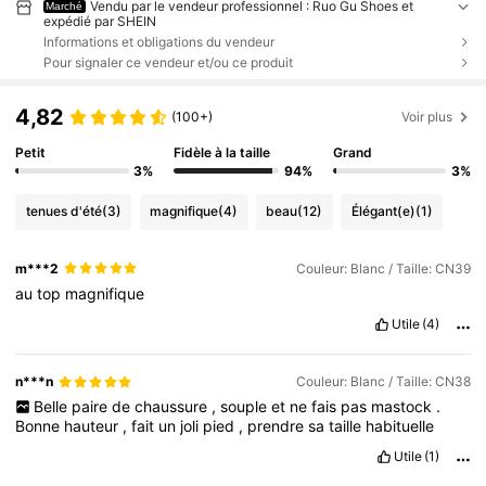
Vendu par le vendeur professionnel : Ruo Gu Shoes et
Marché
expédié par SHEIN
Informations et obligations du vendeur
Pour signaler ce vendeur et/ou ce produit
4,82
(100+)
Voir plus
Petit
Fidèle à la taille
Grand
3%
94%
3%
tenues d'été
(3)
magnifique
(4)
beau
(12)
Élégant(e)
(1)
m***2
Couleur: Blanc / Taille: CN39
au
top
magnifique
Utile
(4)
n***n
Couleur: Blanc / Taille: CN38
Belle
paire
de
chaussure
,
souple
et
ne
fais
pas
mastock
.
Bonne
hauteur
,
fait
un
joli
pied
,
prendre
sa
taille
habituelle
Utile
(1)