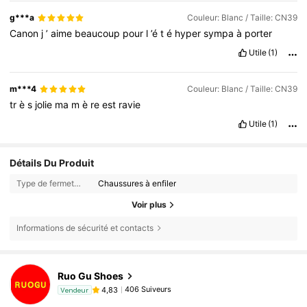
g***a
Couleur: Blanc / Taille: CN39
Canon
j
’
aime
beaucoup
pour
l
’é
t
é
hyper
sympa
à
porter
Utile
(1)
m***4
Couleur: Blanc / Taille: CN39
tr
è
s
jolie
ma
m
è
re
est
ravie
Utile
(1)
Détails Du Produit
Type de fermeture:
Chaussures à enfiler
Voir plus
Informations de sécurité et contacts
Ruo Gu Shoes
406 Suiveurs
4,83
Vendeur