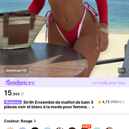
Généré par l'IA
1/8
15
,95€
Sirith Ensemble de maillot de bain 3
4,73
(
100+
)
pièces noir et blanc à la mode pour femme
s, maillot de bain sexy et décontracté pou
r vacances à la plage
Couleur: Rouge