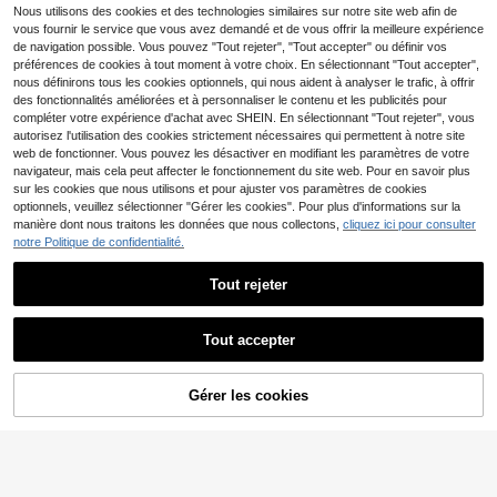
de bain rouge pour vacances à la pl
ébardeur et tankini pour femme, imp
Nous utilisons des cookies et des technologies similaires sur notre site web afin de
14
age, prestations sur scène et conce
,99€
rimé pois, tissu avec décoration mét
vous fournir le service que vous avez demandé et de vous offrir la meilleure expérience
rts d'été
al étoile de mer, style doux et éléga
de navigation possible. Vous pouvez "Tout rejeter", "Tout accepter" ou définir vos
nt, pour plage, fête, vacances, festi
préférences de cookies à tout moment à votre choix. En sélectionnant "Tout accepter",
val de musique country, été
nous définirons tous les cookies optionnels, qui nous aident à analyser le trafic, à offrir
des fonctionnalités améliorées et à personnaliser le contenu et les publicités pour
compléter votre expérience d'achat avec SHEIN. En sélectionnant "Tout rejeter", vous
autorisez l'utilisation des cookies strictement nécessaires qui permettent à notre site
web de fonctionner. Vous pouvez les désactiver en modifiant les paramètres de votre
navigateur, mais cela peut affecter le fonctionnement du site web. Pour en savoir plus
sur les cookies que nous utilisons et pour ajuster vos paramètres de cookies
optionnels, veuillez sélectionner "Gérer les cookies". Pour plus d'informations sur la
manière dont nous traitons les données que nous collectons,
cliquez ici pour consulter
notre Politique de confidentialité.
Tout rejeter
28
Tout accepter
18
Costavie
Costavie 2 pièces Bikini sexy avec
Swim Mod
Gérer les cookies
AJOUTER AU PANIER
soutien-gorge triangle à paillettes c
(1000+)
Swim Mod 2 pièces, Top de bikini tri
olorées et bas de maillot à nouer sur
angle à imprimé cerise aléatoire et
10
10
les côtés, pour le printemps/été
Dès
,88€
,39€
bas, maillot de bain d'été sexy pour
femmes. Bas de bikini rouge à impri
mé cerise, ensembles de bikini pour
femmes. Maillots de bain 2 pièces p