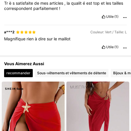
Tr
è
s
satisfaite
de
mes
articles
,
la
qualit
é
est
top
et
les
tailles
correspondent
parfaitement
!
Utile
(1)
a***2
Couleur: Vert / Taille: L
Magnifique
rien
à
dire
sur
le
maillot
Utile
(1)
Vous Aimerez Aussi
recommander
Sous-vêtements et vêtements de détente
Bijoux & m