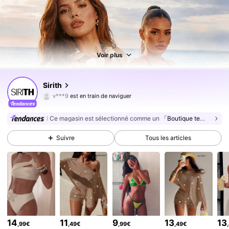
Voir plus
69K Suiveurs
4,79
Sirith
v***9
est en train de naviguer
69K Suiveurs
4,79
69K Suiveurs
4,79
Ce magasin est sélectionné comme un
「Boutique tendance」
69K Suiveurs
4,79
Suivre
Tous les articles
69K Suiveurs
4,79
69K Suiveurs
4,79
69K Suiveurs
4,79
69K Suiveurs
4,79
69K Suiveurs
4,79
14
11
9
13
13
,99€
,49€
,99€
,49€