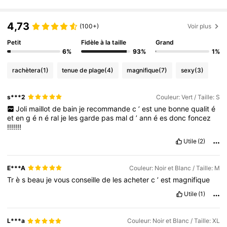
69K Suiveurs
4,79
69K Suiveurs
4,79
4,73
(100+)
Voir plus
Petit
Fidèle à la taille
Grand
6%
93%
1%
rachètera
(1)
tenue de plage
(4)
magnifique
(7)
sexy
(3)
s***2
Couleur: Vert / Taille: S
Joli
maillot
de
bain
je
recommande
c
’
est
une
bonne
qualit
é
et
en
g
é
n
é
ral
je
les
garde
pas
mal
d
’
ann
é
es
donc
foncez
!!!!!!!
Utile
(2)
E***A
Couleur: Noir et Blanc / Taille: M
Tr
è
s
beau
je
vous
conseille
de
les
acheter
c
’
est
magnifique
Utile
(1)
L***a
Couleur: Noir et Blanc / Taille: XL