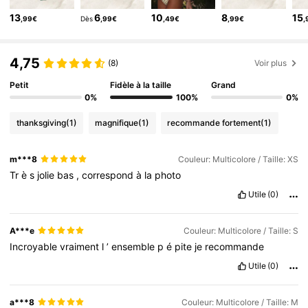
38K Suiveurs
4,64
13
6
10
8
15
,99€
Dès
,99€
,49€
,99€
,
38K Suiveurs
4,64
38K Suiveurs
4,64
4,75
(8)
Voir plus
Petit
Fidèle à la taille
Grand
0%
100%
0%
thanksgiving
(1)
magnifique
(1)
recommande fortement
(1)
m***8
Couleur: Multicolore / Taille: XS
Tr
è
s
jolie
bas
,
correspond
à
la
photo
Utile
(0)
A***e
Couleur: Multicolore / Taille: S
Incroyable
vraiment
l
’
ensemble
p
é
pite
je
recommande
Utile
(0)
a***8
Couleur: Multicolore / Taille: M