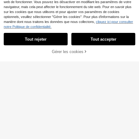
web de fonctionner. Vous pouvez les désactiver en modifiant les paramètres de votre
navigateur, mais cela peut affecter le fonctionnement du site web. Pour en savoir plus
sur les cookies que nous utilisons et pour ajuster vos paramètres de cookies
optionnels, veuillez sélectionner "Gérer les cookies". Pour plus d'informations sur la
manière dont nous traitons les données que nous collectons,
cliquez ici pour consulter
notre Politique de confidentialité.
Tout rejeter
Tout accepter
4
Elavelle
Elavelle Jupe cache-maillot de tan
Soleia
Gérer les cookies
AJOUTER AU PANIER
kini à cordon de serrage et imprimé
6
Soleia Top à manches longues ave
,43€
aléatoire pour femmes, printemps/ét
c épaule asymétrique, tricot jacquar
11
é
,99€
d, coupe ample et ourlet fendu