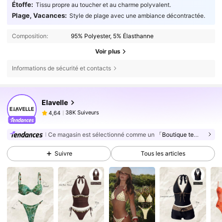
Étoffe:
Tissu propre au toucher et au charme polyvalent.
Plage, Vacances:
Style de plage avec une ambiance décontractée.
Composition:
95% Polyester, 5% Élasthanne
Voir plus
Informations de sécurité et contacts
38K Suiveurs
4,64
Elavelle
38K Suiveurs
4,64
j***n
est en train de naviguer
38K Suiveurs
4,64
Ce magasin est sélectionné comme un
「Boutique tendance」
38K Suiveurs
4,64
Suivre
Tous les articles
38K Suiveurs
4,64
38K Suiveurs
4,64
38K Suiveurs
4,64
38K Suiveurs
4,64