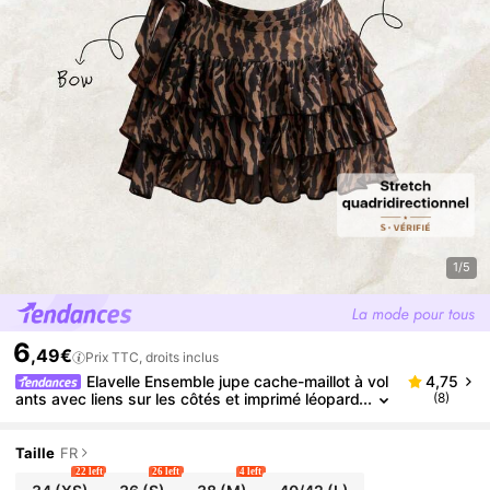
1/5
6
,49€
Prix TTC, droits inclus
Elavelle Ensemble jupe cache-maillot à vol
4,75
ants avec liens sur les côtés et imprimé léopard
(8)
sexy pour vacances à la plage pour femmes
Taille
FR
22 left
26 left
4 left