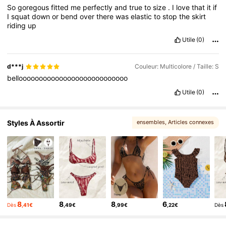
So
goregous
fitted
me
perfectly
and
true
to
size
.
I
love
that
it
if
I
squat
down
or
bend
over
there
was
elastic
to
stop
the
skirt
riding
up
Utile
(0)
d***j
Couleur: Multicolore / Taille: S
bellooooooooooooooooooooooooooo
Utile
(0)
Styles À Assortir
ensembles
, Articles connexes
8
8
8
6
Dès
,41€
,49€
,99€
,22€
Dès