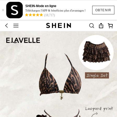
SHEIN-Mode en ligne
×
OBTENIR
Téléchargez l'APP & bénéficiez plus d'avantages !
(18,717)