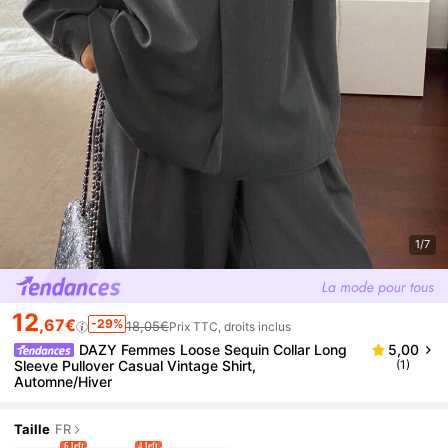
1/7
12
,67€
-29%
18,05€
Prix TTC, droits inclus
DAZY Femmes Loose Sequin Collar Long
5,00
Sleeve Pullover Casual Vintage Shirt,
(1)
Automne/Hiver
Taille
FR
6 left
4 left