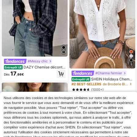
tenue d'aéroport de qualité, tenue d
e croisière, élégante pour invitée de
mariage au Moyen-Orient, luxe mini
maliste, texture essentielle
#Messy chic
5
DAZY Chemise décontr
Entrepôt UE
actée à carreaux ample pour femm
17
#Charme fermier
Dès
,66€
e, style uniforme scolaire
SHEIN Holidaya Chemis
Entrepôt UE
e femme col V encoche avec manc
#2 BEST-SELLERS
de Broderie Blouses de bureau
hes bouffantes, Top à manches cou
(1000+)
rtes
10
,88€
Nous utilisons des cookies et des technologies similaires sur notre site web afin de
vous fournir le service que vous avez demandé et de vous offrir la meilleure expérience
de navigation possible. Vous pouvez "Tout rejeter", "Tout accepter" ou définir vos
préférences de cookies à tout moment à votre choix. En sélectionnant "Tout accepter",
nous définirons tous les cookies optionnels, qui nous aident à analyser le trafic, à offrir
des fonctionnalités améliorées et à personnaliser le contenu et les publicités pour
compléter votre expérience d'achat avec SHEIN. En sélectionnant "Tout rejeter", vous
autorisez l'utilisation des cookies strictement nécessaires qui permettent à notre site