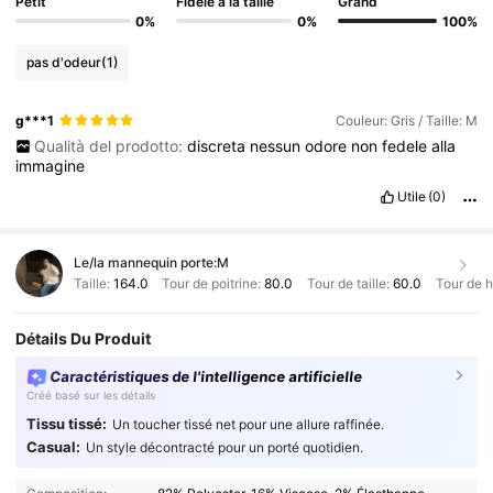
Petit
Fidèle à la taille
Grand
0%
0%
100%
pas d'odeur
(1)
g***1
Couleur: Gris / Taille: M
Qualità del prodotto:
discreta
nessun
odore
non
fedele
alla
immagine
Utile
(0)
Le/la mannequin porte:
M
Taille:
164.0
Tour de poitrine:
80.0
Tour de taille:
60.0
Tour de 
Détails Du Produit
Caractéristiques de l'intelligence artificielle
Créé basé sur les détails
Tissu tissé:
Un toucher tissé net pour une allure raffinée.
Casual:
Un style décontracté pour un porté quotidien.