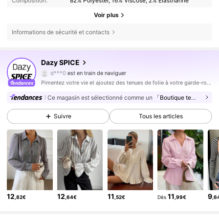
Composition:
82% Polyester, 16% Viscose, 2% Élasthanne
Voir plus
Informations de sécurité et contacts
2M Suiveurs
4,84
Dazy SPICE
2M Suiveurs
4,84
d***0
est en train de naviguer
2M Suiveurs
4,84
Pimentez votre vie et ajoutez des tenues de folie à votre garde-robe.
2M Suiveurs
Ce magasin est sélectionné comme un
「Boutique tendance」
4,84
2M Suiveurs
4,84
Suivre
Tous les articles
2M Suiveurs
4,84
2M Suiveurs
4,84
2M Suiveurs
4,84
2M Suiveurs
4,84
2M Suiveurs
12
12
11
11
9
4,84
,82€
,64€
,52€
Dès
,99€
,6
2M Suiveurs
4,84