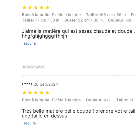
Bien à la taille: Fidèle à la taille, Taille: 165 cm / 65 in, Poids: 65 k
Bien à la taille:
Fidèle à la taille
Taille:
165 cm / 65 in
Po
Taille:
77 cm / 30 in
Buste:
92 cm / 36 in
Couleur:
Kaki
J’aime la matière qui est assez chaude et douce , je
hhgfghjghgggffhhjh
Traduire
Du Même Article
L***s
20 Sep,2024
Bien à la taille: Fidèle à la taille, Couleur: Kaki, Taille: M
Bien à la taille:
Fidèle à la taille
Couleur:
Kaki
Taille:
M
Très belle matière belle coupe ! prendre votre taill
une taille en dessus
Traduire