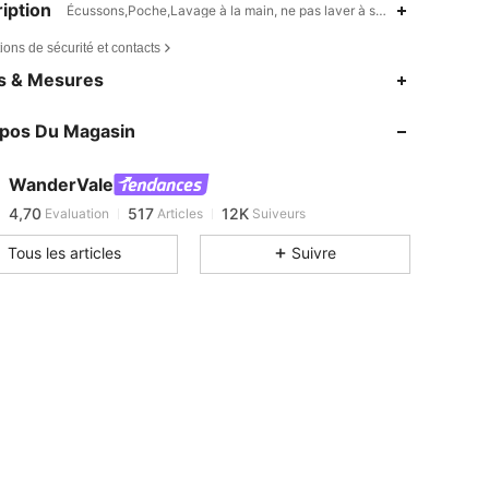
iption
Écussons,Poche,Lavage à la main, ne pas laver à sec,OUI
ions de sécurité et contacts
4,70
517
12K
es & Mesures
4,70
517
12K
opos Du Magasin
4,70
517
12K
4,70
517
12K
WanderVale
4,70
517
12K
Evaluation
Articles
Suiveurs
m***0
est en train de naviguer
4,70
517
12K
Tous les articles
Suivre
4,70
517
12K
4,70
517
12K
4,70
517
12K
4,70
517
12K