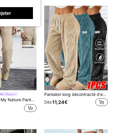
ejeter
Pantalon long décontracté d'extérieur en velours côtelé pour femmes, style sport
 My Nature
 Pantalon long amovible pour femmes pour le camping, la randonnée et les déplacements en ville
11,24€
Dès