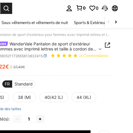
0
0
ouver. Press Enter to select.
Sous-vêtements et vêtements de nuit
Sports & Extérieur
Enfants
WanderVale Pantalon de sport d'extérieur pour femmes avec imprimé lettres et taille à cordon de serrage
WanderVale Pantalon de sport d'extérieur
emmes avec imprimé lettres et taille à cordon de
e
t260521172655613832415
(4 Commentaires)
,22€
ICE AND AVAILABILITY
27,49€
FR
Standard
(S)
38 (M)
40/42 (L)
44 (XL)
de des tailles
té(s):