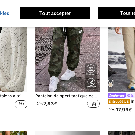
kies
Tout accepter
Tout r
tracté, pantalon long de style de rue, ensemble de pantalons évasés amincissants roses pour le sport
Pantalon de sport tactique camouflage pour femmes, style de rue Y2K. Pantalon décontracté pour femmes, design multi-poches, taille élastique avec cordon de serrage contrasté, pantalon cargo ample, convient pour le port quotidien, les déplacements, les activités de plein air, la fête de l'indépendance
In
In My Nature
Entrepôt UE
7,83€
Dès
17,99€
Dès