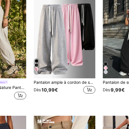
5
Pantalon ample à cordon de serrage, style à jambes larges, convient pour les sports de plein air et le port quotidien en été et automne. Excellent cadeau pour la petite amie pour la rentrée scolaire au printemps
ture
ique de couleur unie, polyvalent pour un port quotidien avec cordon de serrage
10,99€
9,99€
Dès
Dès