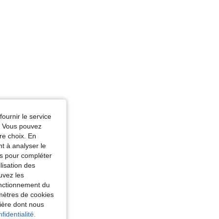
fournir le service
e. Vous pouvez
re choix. En
nt à analyser le
tés pour compléter
lisation des
uvez les
fonctionnement du
amètres de cookies
nière dont nous
fidentialité.