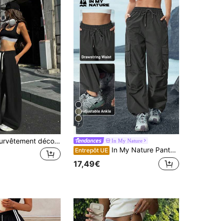
7
Pantalon de survêtement décontracté à jambes droites pour femmes, taille élastique minimaliste à la mode avec poches latérales pour le sport
In My Nature
In My Nature Pantalon cargo utilitaire décontracté pour femme, couleur unie avec cordon de serrage. Vêtements de randonnée pour femmes
Entrepôt UE
17,49€