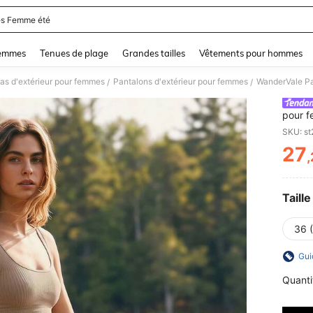
s Femme été
and down arrow keys to navigate search Dernière recherche and Rechercher et Tr
femmes
Tenues de plage
Grandes tailles
Vêtements pour hommes
as d'extérieur pour femmes
Pantalons d'extérieur pour femmes
/
/
pour f
serrag
SKU: s
27
PR
Taille
36 
Gui
Quanti