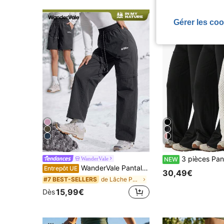
Gérer les coo
8
5
3 pièces Pantalons à taille haute avec contrôle du ventre et levage des fesses, style Y2K noir ample et décon
WanderVale
NEW
WanderVale Pantalon de randonnée casual pour femmes avec cordon de serrage et imprimé lettres, automne/hiver
Entrepôt UE
30,49€
de Lâche Pantalons d'extérieur pour femmes
#7 BEST-SELLERS
15,99€
Dès