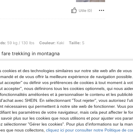
Utile (0)
/ 130 lbs, Couleur: Kaki, Taille: S
ids:
59 kg / 130 lbs
Couleur:
Kaki
Taille:
S
 fare trekking in montagna
 cookies et des technologies similaires sur notre site web afin de vous 
Utile (0)
andé et de vous offrir la meilleure expérience de navigation possibl
Tout accepter" ou définir vos préférences de cookies à tout moment à vot
ut accepter", nous définirons tous les cookies optionnels, qui nous aide
'avis
es fonctionnalités améliorées et à personnaliser le contenu et les publici
d'achat avec SHEIN. En sélectionnant "Tout rejeter", vous autorisez l'uti
nt nécessaires qui permettent à notre site web de fonctionner. Vous po
ifiant les paramètres de votre navigateur, mais cela peut affecter le 
 savoir plus sur les cookies que nous utilisons et pour ajuster vos par
lez sélectionner "Gérer les cookies". Pour plus d'informations sur la ma
ées que nous collectons,
cliquez ici pour consulter notre Politique de con