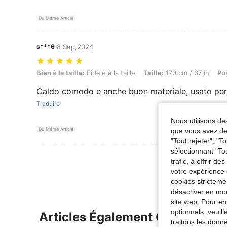
Du Même Article
s***6
8 Sep,2024
Bien à la taille: Fidèle à la taille, Taille: 170 cm / 67 in, Poids: 59 kg 
Bien à la taille:
Fidèle à la taille
Taille:
170 cm / 67 in
Po
Caldo comodo e anche buon materiale, usato per
Traduire
Nous utilisons des
Du Même Article
que vous avez dem
"Tout rejeter", "
sélectionnant "To
Voir Plus D
trafic, à offrir d
votre expérience 
cookies stricteme
désactiver en mod
site web. Pour en
optionnels, veuil
Articles Également Consultés
traitons les donn