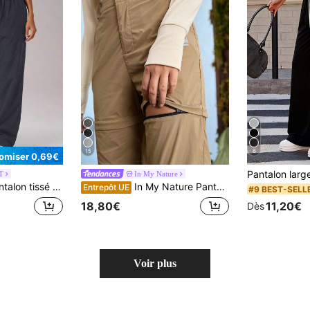
15
6
omiser 0,69€
T
In My Nature
talon long ample multifonctionnel pour les activités de plein air
In My Nature Pantalon de randonnée décontracté à jambes droites et poches amovibles pour femmes
Entrepôt UE
#9 BEST-SELL
11,20€
18,80€
Dès
Voir plus