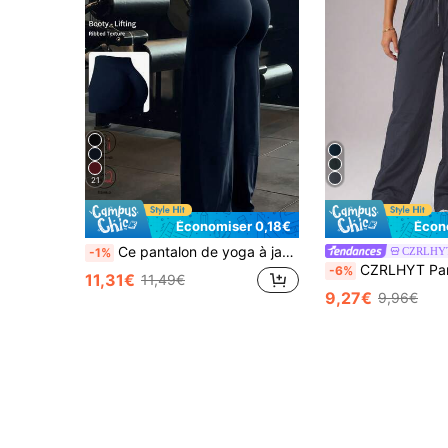
21
Économiser 0,18€
Écon
Ce pantalon de yoga à jambes larges de couleur unie est confortable et amincissant, convenant pour la course, la fitness et diverses activités de yoga. Sports de printemps
CZRLHY
-1%
CZRLHYT Pantalon tissé à cordon de serrage et poche zippée pour femmes, pan
-6%
11,31€
11,49€
9,27€
9,96€