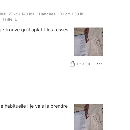
g / 143 lbs, Hanches: 100 cm / 39 in, Taille: 77 cm / 30 in, Buste: 92 cm / 36 in, Coule
ids:
65 kg / 143 lbs
Hanches:
100 cm / 39 in
Taille:
L
 trouve qu’il aplatit les fesses .
Utile (0)
e habituelle ! je vais le prendre