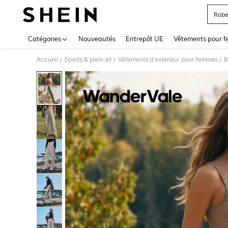
Robe
Use up 
Catégories
Nouveautés
Entrepôt UE
Vêtements pour 
Accueil
Sports & plein air
Vêtements d'extérieur pour femmes
B
/
/
/