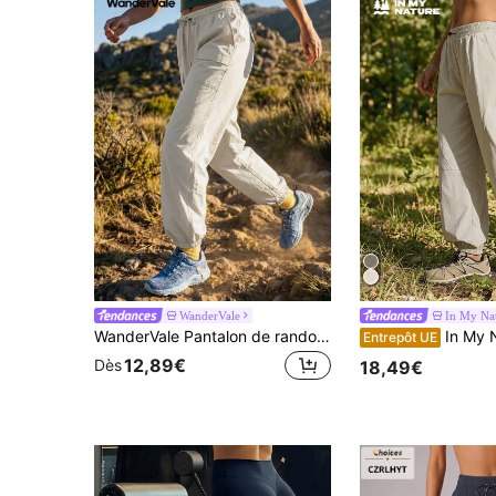
WanderVale
In My Na
WanderVale Pantalon de randonnée extérieur polyvalent et décontracté pour femme, couleur unie, avec taille à cordon de serrage, pour un usage quotidien
In My Nature Pantalon décontracté à taille élast
Entrepôt UE
12,89€
Dès
18,49€