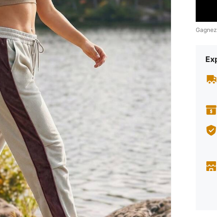
Gagnez
Exp