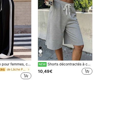
Pantalon large pour femmes, conçu avec des lignes épurées, tissu confortable, convient pour les sports, l'extérieur, les tenues décontractées et quotidiennes, noir printemps
Shorts décontractés à cordon de serrage élastique de couleur unie pour femmes, vêtements d'été, shorts de sport pour femmes, shorts d'été décontractés, convient pour les activités de plein air et le port quotidien, cadeau parfait pour la petite amie
NEW
de Lâche Pantalons d'extérieur pour femmes
ERS
10,49€