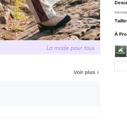
Descr
Informat
Taill
À Pr
Voir plus