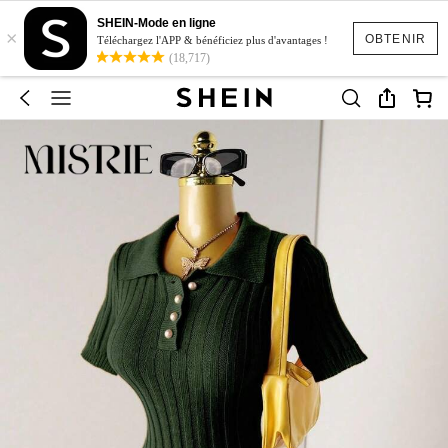
SHEIN-Mode en ligne
×
OBTENIR
Téléchargez l'APP & bénéficiez plus d'avantages !
(18,717)