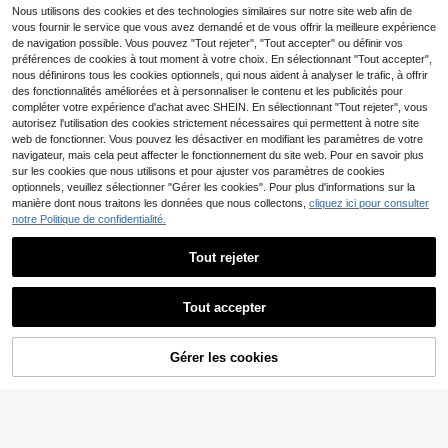
eige évasée minimaliste et élégante
Nous utilisons des cookies et des technologies similaires sur notre site web afin de
14
Dès
,49€
pour femme
vous fournir le service que vous avez demandé et de vous offrir la meilleure expérience
de navigation possible. Vous pouvez "Tout rejeter", "Tout accepter" ou définir vos
préférences de cookies à tout moment à votre choix. En sélectionnant "Tout accepter",
nous définirons tous les cookies optionnels, qui nous aident à analyser le trafic, à offrir
des fonctionnalités améliorées et à personnaliser le contenu et les publicités pour
compléter votre expérience d'achat avec SHEIN. En sélectionnant "Tout rejeter", vous
autorisez l'utilisation des cookies strictement nécessaires qui permettent à notre site
web de fonctionner. Vous pouvez les désactiver en modifiant les paramètres de votre
navigateur, mais cela peut affecter le fonctionnement du site web. Pour en savoir plus
sur les cookies que nous utilisons et pour ajuster vos paramètres de cookies
Afficher les articles similaires en stock
Voir tout
optionnels, veuillez sélectionner "Gérer les cookies". Pour plus d'informations sur la
manière dont nous traitons les données que nous collectons,
cliquez ici pour consulter
notre Politique de confidentialité.
4
Tout rejeter
Autumina
Autumina Robe en tricot
Entrepôt UE
décontractée pour femmes en auto
21
Tout accepter
,49€
mne/hiver avec boutons et col orné
Désolés, ce produit est épuisé.
5
s de strass
Robe en tricot câblé à col rond, man
Gérer les cookies
EN RUPTURE DE STOCK
ches courtes, ourlet à volants, style
22
,49€
argent ancien. Tenue décontractée
simple pour un port quotidien, été et
automne. Idéal pour la Saint-Valenti
n et Noël