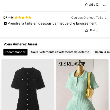
Utile
(2)
D***M
Couleur: Orange / Taille: L
Prendre
la
taille
en
dessous
car
risque
d
’é
largissement
Utile
(3)
Vous Aimerez Aussi
recommander
Sous-vêtements et vêtements de détente
Bijoux & m