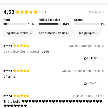
153K Suiveurs
4,68
153K Suiveurs
4,68
4,53
(100+)
Voir plus
Petit
Fidèle à la taille
Grand
15%
84%
1%
logistique rapide
(2)
bon matériau de tissu
(9)
magnifique
(3)
g***o
Couleur: Orange / Taille: M
La qualité des produits:
belle
Utile
(2)
b***e
Couleur: Jaune citron / Taille: M
J
’
aime
Utile
(1)
n***3
Couleur: Prune / Taille: S
Tr
è
s
belle
❤️❤️❤️❤️❤️❤️❤️❤️❤️❤️❤️❤️❤️❤️❤️❤️❤️❤️❤️❤️❤️❤️❤️❤️
❤️❤️❤️❤️❤️❤️❤️