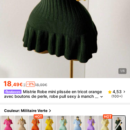
1/6
18
,49€
-2%
18,99€
Mistrie Robe mini plissée en tricot orange
4,53
avec boutons de perle, robe pull sexy à manch
(100+)
es courtes et coupe près du corps minimaliste
Couleur: Militaire Verte