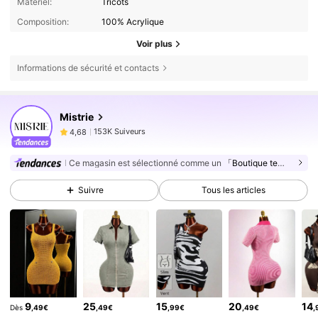
Matériel:
Tricots
Composition:
100% Acrylique
Voir plus
Informations de sécurité et contacts
153K Suiveurs
4,68
Mistrie
153K Suiveurs
4,68
153K Suiveurs
4,68
Ce magasin est sélectionné comme un
「Boutique tendance」
153K Suiveurs
4,68
Suivre
Tous les articles
153K Suiveurs
4,68
153K Suiveurs
4,68
153K Suiveurs
4,68
153K Suiveurs
4,68
153K Suiveurs
4,68
9
25
15
20
14
Dès
,49€
,49€
,99€
,49€
,