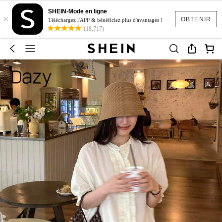
SHEIN-Mode en ligne
×
OBTENIR
Téléchargez l'APP & bénéficiez plus d'avantages !
(18,717)