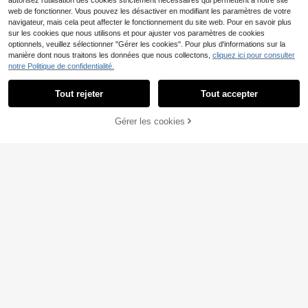
autorisez l'utilisation des cookies strictement nécessaires qui permettent à notre site
web de fonctionner. Vous pouvez les désactiver en modifiant les paramètres de votre
navigateur, mais cela peut affecter le fonctionnement du site web. Pour en savoir plus
sur les cookies que nous utilisons et pour ajuster vos paramètres de cookies
optionnels, veuillez sélectionner "Gérer les cookies". Pour plus d'informations sur la
manière dont nous traitons les données que nous collectons,
cliquez ici pour consulter
notre Politique de confidentialité.
4
Tout rejeter
Tout accepter
Économiser 0,01€
4
Nouvelle blouse d'été à col français
#Chemisier à volants
Gérer les cookies
AJOUTER AU PANIER
et manches bouffantes pour femme
9
FRIFUL Chemise décont
Entrepôt UE
,83€
s, chemise décontractée et ample à
ractée ample à manches longues
15
manches courtes avec dentelle con
,26€
15,27€
d'été pour femmes, col rond, couleu
trastée, polyvalente pour le travail, l
r unie, poignets à volants, simple bo
es sorties et les vacances, couleur
utonnage
blanche