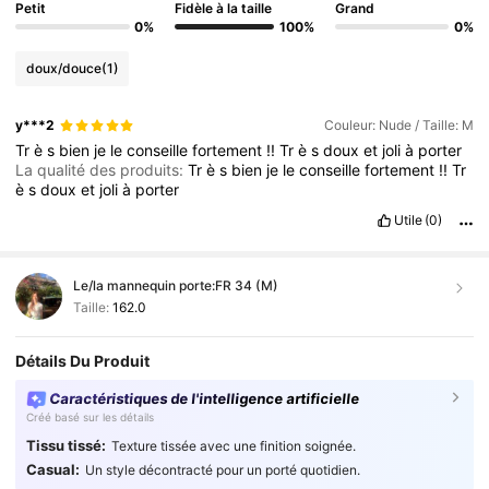
Petit
Fidèle à la taille
Grand
0%
100%
0%
doux/douce
(1)
y***2
Couleur: Nude / Taille: M
Tr
è
s
bien
je
le
conseille
fortement
!!
Tr
è
s
doux
et
joli
à
porter
La qualité des produits:
Tr
è
s
bien
je
le
conseille
fortement
!!
Tr
è
s
doux
et
joli
à
porter
Utile
(0)
Le/la mannequin porte:
FR 34 (M)
Taille:
162.0
Détails Du Produit
Caractéristiques de l'intelligence artificielle
Créé basé sur les détails
Tissu tissé:
Texture tissée avec une finition soignée.
Casual:
Un style décontracté pour un porté quotidien.