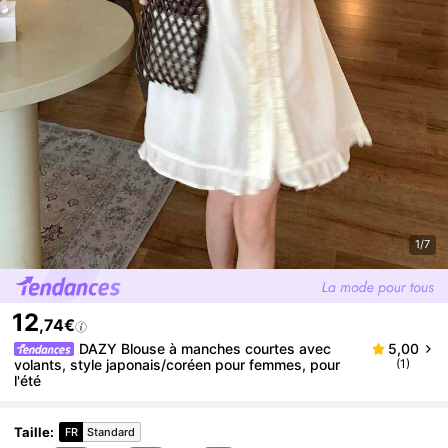
1/7
12
,74€
DAZY Blouse à manches courtes avec
5,00
volants, style japonais/coréen pour femmes, pour
(1)
l'été
Taille
:
FR
Standard