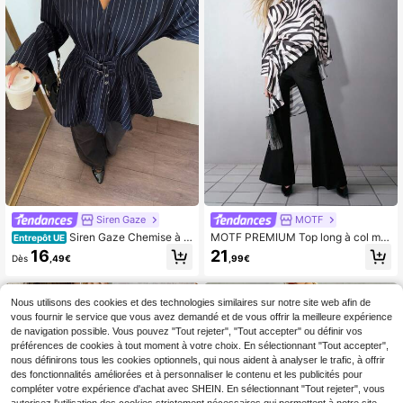
Siren Gaze
MOTF
Siren Gaze Chemise à m
MOTF PREMIUM Top long à col mo
Entrepôt UE
anches longues à double boutonna
ntant et manches cloche avec impri
16
21
Dès
,49€
,99€
ge et double ceinture pour la taille,
mé zébré
douce et agréable à la peau, conve
nant pour le travail ou les vacance
s. Blouse à rayures de couleur abric
Nous utilisons des cookies et des technologies similaires sur notre site web afin de
ot avec volant, blouse décontracté
vous fournir le service que vous avez demandé et de vous offrir la meilleure expérience
e pour femmes, Top à col V
de navigation possible. Vous pouvez "Tout rejeter", "Tout accepter" ou définir vos
préférences de cookies à tout moment à votre choix. En sélectionnant "Tout accepter",
nous définirons tous les cookies optionnels, qui nous aident à analyser le trafic, à offrir
des fonctionnalités améliorées et à personnaliser le contenu et les publicités pour
compléter votre expérience d'achat avec SHEIN. En sélectionnant "Tout rejeter", vous