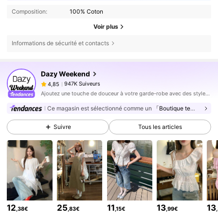
Composition:
100% Coton
Voir plus
Informations de sécurité et contacts
947K Suiveurs
4,85
Dazy Weekend
947K Suiveurs
4,85
k***1
est en train de naviguer
Ajoutez une touche de douceur à votre garde-robe avec des styles qui débordent de mignonnerie dans chaque détail.
947K Suiveurs
4,85
Ce magasin est sélectionné comme un
「Boutique tendance」
947K Suiveurs
4,85
Suivre
Tous les articles
947K Suiveurs
4,85
947K Suiveurs
4,85
947K Suiveurs
4,85
947K Suiveurs
4,85
947K Suiveurs
4,85
12
25
11
13
13
,38€
,83€
,15€
,99€
947K Suiveurs
4,85